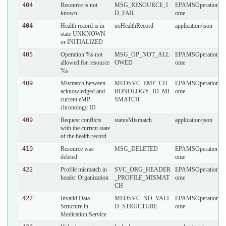
404
Resource is not
MSG_RESOURCE_I
EPAMSOperationOu
known
D_FAIL
ome
404
Health record is in
noHealthRecord
application/json
state UNKNOWN
or INITIALIZED
405
Operation %s not
MSG_OP_NOT_ALL
EPAMSOperationOu
allowed for resource
OWED
ome
%s
409
Mismatch between
MEDSVC_EMP_CH
EPAMSOperationOu
acknowledged and
RONOLOGY_ID_MI
ome
current eMP
SMATCH
chronology ID
409
Request conflicts
statusMismatch
application/json
with the current state
of the health record
410
Resource was
MSG_DELETED
EPAMSOperationOu
deleted
ome
422
Profile mismatch in
SVC_ORG_HEADER
EPAMSOperationOu
header Organization
_PROFILE_MISMAT
ome
CH
422
Invalid Data
MEDSVC_NO_VALI
EPAMSOperationOu
Structure in
D_STRUCTURE
ome
Medication Service