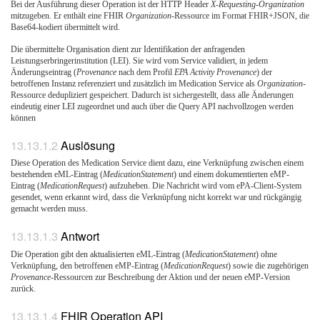
Bei der Ausführung dieser Operation ist der HTTP Header
X-Requesting-Organization
mitzugeben. Er enthält eine FHIR
Organization
-Ressource im Format FHIR+JSON, die
Base64-kodiert übermittelt wird.
Die übermittelte Organisation dient zur Identifikation der anfragenden
Leistungserbringerinstitution (LEI). Sie wird vom Service validiert, in jedem
Änderungseintrag (
Provenance
nach dem Profil
EPA Activity Provenance
) der
betroffenen Instanz referenziert und zusätzlich im Medication Service als
Organization
-
Ressource dedupliziert gespeichert. Dadurch ist sichergestellt, dass alle Änderungen
eindeutig einer LEI zugeordnet und auch über die Query API nachvollzogen werden
können
Auslösung
Diese Operation des Medication Service dient dazu, eine Verknüpfung zwischen einem
bestehenden eML-Eintrag (
MedicationStatement
) und einem dokumentierten eMP-
Eintrag (
MedicationRequest
) aufzuheben. Die Nachricht wird vom ePA-Client-System
gesendet, wenn erkannt wird, dass die Verknüpfung nicht korrekt war und rückgängig
gemacht werden muss.
Antwort
Die Operation gibt den aktualisierten eML-Eintrag (
MedicationStatement
) ohne
Verknüpfung, den betroffenen eMP-Eintrag (
MedicationRequest
) sowie die zugehörigen
Provenance
-Ressourcen zur Beschreibung der Aktion und der neuen eMP-Version
zurück.
FHIR Operation API