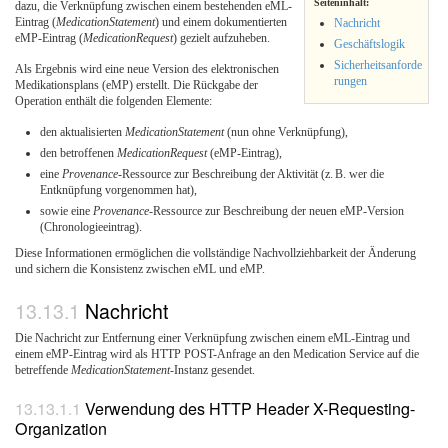
Seiteninhalt:
dazu, die Verknüpfung zwischen einem bestehenden eML-
Eintrag (
MedicationStatement
) und einem dokumentierten
Nachricht
eMP-Eintrag (
MedicationRequest
) gezielt aufzuheben.
Geschäftslogik
Sicherheitsanforde
Als Ergebnis wird eine neue Version des elektronischen
rungen
Medikationsplans (eMP) erstellt. Die Rückgabe der
Operation enthält die folgenden Elemente:
den aktualisierten
MedicationStatement
(nun ohne Verknüpfung),
den betroffenen
MedicationRequest
(eMP-Eintrag),
eine
Provenance
-Ressource zur Beschreibung der Aktivität (z. B. wer die
Entknüpfung vorgenommen hat),
sowie eine
Provenance
-Ressource zur Beschreibung der neuen eMP-Version
(Chronologieeintrag).
Diese Informationen ermöglichen die vollständige Nachvollziehbarkeit der Änderung
und sichern die Konsistenz zwischen eML und eMP.
Nachricht
Die Nachricht zur Entfernung einer Verknüpfung zwischen einem eML-Eintrag und
einem eMP-Eintrag wird als HTTP POST-Anfrage an den Medication Service auf die
betreffende
MedicationStatement
-Instanz gesendet.
Verwendung des HTTP Header X-Requesting-
Organization