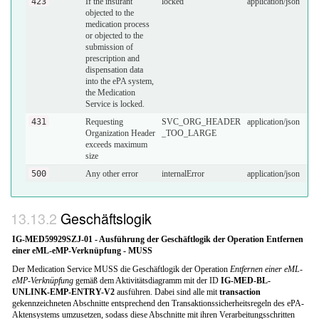
423
If the insurant
locked
application/json
objected to the
medication process
or objected to the
submission of
prescription and
dispensation data
into the ePA system,
the Medication
Service is locked.
431
Requesting
SVC_ORG_HEADER
application/json
Organization Header
_TOO_LARGE
exceeds maximum
size
500
Any other error
internalError
application/json
Geschäftslogik
IG-MED59929SZJ-01 - Ausführung der Geschäftlogik der Operation Entfernen
einer eML-eMP-Verknüpfung - MUSS
Der Medication Service MUSS die Geschäftlogik der Operation
Entfernen einer eML-
eMP-Verknüpfung
gemäß dem Aktivitätsdiagramm mit der ID
IG-MED-BL-
UNLINK-EMP-ENTRY-V2
ausführen. Dabei sind alle mit
transaction
gekennzeichneten Abschnitte entsprechend den Transaktionssicherheitsregeln des ePA-
Aktensystems umzusetzen, sodass diese Abschnitte mit ihren Verarbeitungsschritten