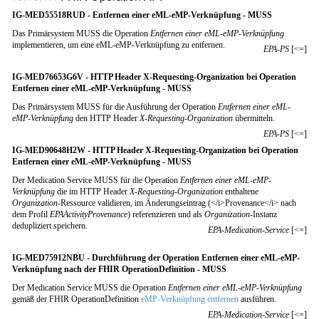
IG-MED55518RUD - Entfernen einer eML-eMP-Verknüpfung - MUSS
Das Primärsystem MUSS die Operation
Entfernen einer eML-eMP-Verknüpfung
implementieren, um eine eML-eMP-Verknüpfung zu entfernen.
EPA-PS
[<=]
IG-MED76653G6V - HTTP Header X-Requesting-Organization bei Operation
Entfernen einer eML-eMP-Verknüpfung - MUSS
Das Primärsystem MUSS für die Ausführung der Operation
Entfernen einer eML-
eMP-Verknüpfung
den HTTP Header
X-Requesting-Organization
übermitteln.
EPA-PS
[<=]
IG-MED90648H2W - HTTP Header X-Requesting-Organization bei Operation
Entfernen einer eML-eMP-Verknüpfung - MUSS
Der Medication Service MUSS für die Operation
Entfernen einer eML-eMP-
Verknüpfung
die im HTTP Header
X-Requesting-Organization
enthaltene
Organization
-Ressource validieren, im Änderungseintrag (</i>Provenance</i> nach
dem Profil
EPAActivityProvenance
) referenzieren und als
Organization
-Instanz
dedupliziert speichern.
EPA-Medication-Service
[<=]
IG-MED75912NBU - Durchführung der Operation Entfernen einer eML-eMP-
Verknüpfung nach der FHIR OperationDefinition - MUSS
Der Medication Service MUSS die Operation
Entfernen einer eML-eMP-Verknüpfung
gemäß der FHIR OperationDefinition
eMP-Verknüpfung entfernen
ausführen.
EPA-Medication-Service
[<=]