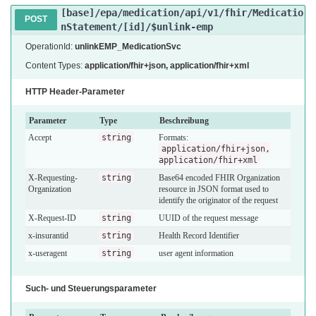
[base]/epa/medication/api/v1/fhir/Medicatio
POST
nStatement/[id]/$unlink-emp
OperationId:
unlinkEMP_MedicationSvc
Content Types:
application/fhir+json
,
application/fhir+xml
HTTP Header-Parameter
Parameter
Type
Beschreibung
Accept
string
Formats:
application/fhir+json,
application/fhir+xml
X-Requesting-
string
Base64 encoded FHIR Organization
Organization
resource in JSON format used to
identify the originator of the request
X-Request-ID
string
UUID of the request message
x-insurantid
string
Health Record Identifier
x-useragent
string
user agent information
Such- und Steuerungsparameter