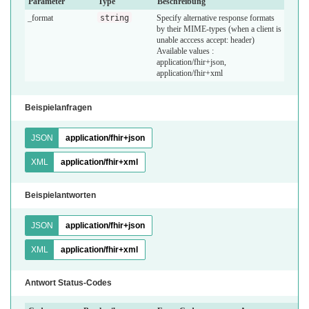
Parameter
Type
Beschreibung
_format
string
Specify alternative response formats
by their MIME-types (when a client is
unable acccess accept: header)
Available values :
application/fhir+json,
application/fhir+xml
Beispielanfragen
JSON
application/fhir+json
XML
application/fhir+xml
Beispielantworten
JSON
application/fhir+json
XML
application/fhir+xml
Antwort Status-Codes