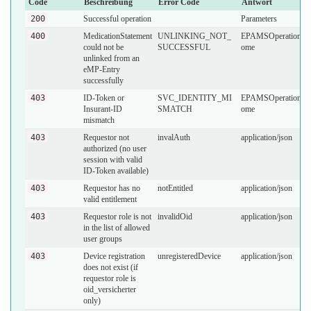
Code
Beschreibung
Error Code
Antwort
200
Successful operation
Parameters
400
MedicationStatement
UNLINKING_NOT_
EPAMSOperationOu
could not be
SUCCESSFUL
ome
unlinked from an
eMP-Entry
successfully
403
ID-Token or
SVC_IDENTITY_MI
EPAMSOperationOu
Insurant-ID
SMATCH
ome
mismatch
403
Requestor not
invalAuth
application/json
authorized (no user
session with valid
ID-Token available)
403
Requestor has no
notEntitled
application/json
valid entitlement
403
Requestor role is not
invalidOid
application/json
in the list of allowed
user groups
403
Device registration
unregisteredDevice
application/json
does not exist (if
requestor role is
oid_versicherter
only)