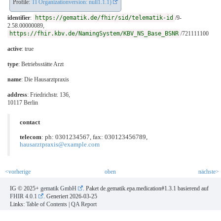
Profile:
TI Organizationversion: null1.1.1)
identifier
:
https://gematik.de/fhir/sid/telematik-id
/9-
2.58.00000089,
https://fhir.kbv.de/NamingSystem/KBV_NS_Base_BSNR
/721111100
active
: true
type
:
Betriebsstätte Arzt
name
: Die Hausarztpraxis
address
: Friedrichstr. 136,
10117 Berlin
contact
telecom
: ph: 0301234567, fax: 030123456789,
hausarztpraxis@example.com
<vorherige
oben
nächste>
IG © 2025+
gematik GmbH
. Paket de.gematik.epa.medication#1.3.1 basierend auf
FHIR 4.0.1
. Generiert
2026-03-25
Links:
Table of Contents
|
QA Report