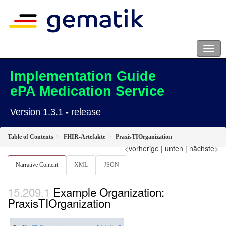
Implementation Guide
ePA Medication Service
Version 1.3.1 - release
Table of Contents
FHIR-Artefakte
PraxisTIOrganization
<vorherige
|
unten
|
nächste>
Narrative Content
XML
JSON
Example Organization:
PraxisTIOrganization