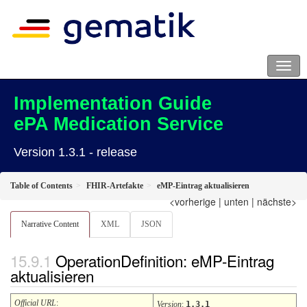
Implementation Guide
ePA Medication Service
Version 1.3.1 - release
Table of Contents
FHIR-Artefakte
eMP-Eintrag aktualisieren
<vorherige
|
unten
|
nächste>
Narrative Content
XML
JSON
OperationDefinition: eMP-Eintrag
aktualisieren
Official URL
:
Version
:
1.3.1