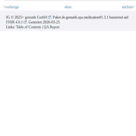
<vorherige
oben
nächste>
IG © 2025+
gematik GmbH
. Paket de.gematik.epa.medication#1.3.1 basierend auf
FHIR 4.0.1
. Generiert
2026-03-25
Links:
Table of Contents
|
QA Report