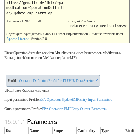
https://gematik.de/fhir/epa-
medication/OperationDefiniti
on/update-emp-entry-op
Active as of 2026-03-20
Computable Name
:
updateEMPEntry_MedicationSvc
Copyright/Legal
: gematik GmbH / Dieser Implementation Guide ist lizenziert unter
Apache License
, Version 2.0.
Diese Operation dient der gezielten Aktualisierung eines bestehenden Medikations-
Eintrags im elektronischen Medikationsplan (eMP).
Profile:
OperationDefinition Profil für TI FHIR Data Service
URL: [base]/$update-emp-entry
Input parameters Profile:
EPA Operation UpdateEMPEntry Input-Parameters
Output parameters Profile:
EPA Operation EMPEntry Output-Parameters
Parameters
Use
Name
Scope
Cardinality
Type
Bind