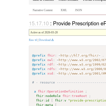
Narrative Content
XML
JSON
: Provide Prescription 
Active as of 2026-03-20
Raw ttl
|
Download
@prefix
fhir
:
<
http://hl7.org/fhir/
>
.
@prefix
owl
:
<
http://www.w3.org/2002/0
@prefix
rdf
:
<
http://www.w3.org/1999/0
@prefix
rdfs
:
<
http://www.w3.org/2000/
@prefix
xsd
:
<
http://www.w3.org/2001/X
# - resource -------------------------
a
fhir
:
OperationDefinition
;
fhir
:
nodeRole
fhir
:
treeRoot
;
fhir
:
id
[
fhir
:
v
"provide-prescripti
fhir
:
meta
[