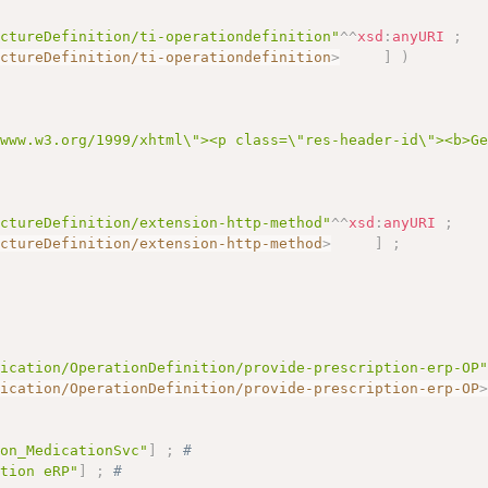
uctureDefinition/ti-operationdefinition"
^^
xsd
:
anyURI
;
uctureDefinition/ti-operationdefinition
>
]
)
/www.w3.org/1999/xhtml\"><p class=\"res-header-id\"><b>G
uctureDefinition/extension-http-method"
^^
xsd
:
anyURI
;
uctureDefinition/extension-http-method
>
]
;
dication/OperationDefinition/provide-prescription-erp-OP
dication/OperationDefinition/provide-prescription-erp-OP
ion_MedicationSvc"
]
;
# 
ption eRP"
]
;
# 