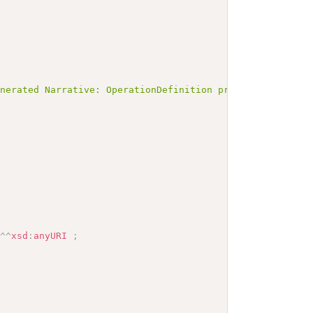
enerated Narrative: OperationDefinition provide-prescrip
"
^^
xsd
:
anyURI
;
>