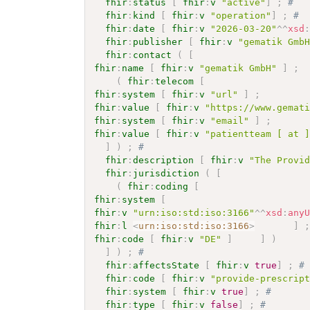
fhir
:
status
[
fhir
:
v
"active"
]
;
# 
fhir
:
kind
[
fhir
:
v
"operation"
]
;
# 
fhir
:
date
[
fhir
:
v
"2026-03-20"
^^
xsd
fhir
:
publisher
[
fhir
:
v
"gematik Gmb
fhir
:
contact
(
[
fhir
:
name
[
fhir
:
v
"gematik GmbH"
]
;
(
fhir
:
telecom
[
fhir
:
system
[
fhir
:
v
"url"
]
;
fhir
:
value
[
fhir
:
v
"https://www.gemat
fhir
:
system
[
fhir
:
v
"email"
]
;
fhir
:
value
[
fhir
:
v
"patientteam [ at 
]
)
;
# 
fhir
:
description
[
fhir
:
v
"The Provi
fhir
:
jurisdiction
(
[
(
fhir
:
coding
[
fhir
:
system
[
fhir
:
v
"urn:iso:std:iso:3166"
^^
xsd
:
any
fhir
:
l
<
urn:iso:std:iso:3166
>
]
fhir
:
code
[
fhir
:
v
"DE"
]
]
)
]
)
;
# 
fhir
:
affectsState
[
fhir
:
v
true
]
;
#
fhir
:
code
[
fhir
:
v
"provide-prescrip
fhir
:
system
[
fhir
:
v
true
]
;
# 
fhir
:
type
[
fhir
:
v
false
]
;
# 