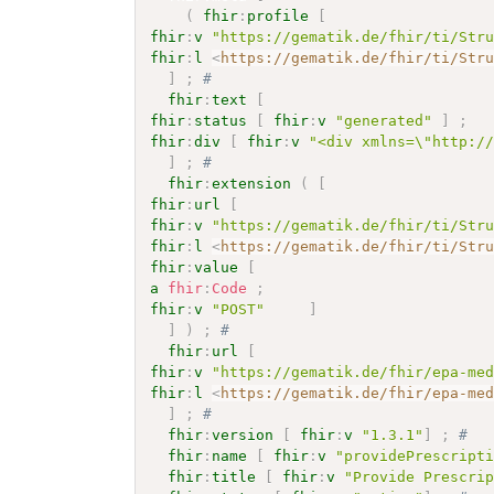
(
fhir
:
profile
[
fhir
:
v
"https://gematik.de/fhir/ti/Str
fhir
:
l
<
https://gematik.de/fhir/ti/Str
]
;
# 
fhir
:
text
[
fhir
:
status
[
fhir
:
v
"generated"
]
;
fhir
:
div
[
fhir
:
v
"<div xmlns=\"http:/
]
;
# 
fhir
:
extension
(
[
fhir
:
url
[
fhir
:
v
"https://gematik.de/fhir/ti/Str
fhir
:
l
<
https://gematik.de/fhir/ti/Str
fhir
:
value
[
a
fhir
:
Code
;
fhir
:
v
"POST"
]
]
)
;
# 
fhir
:
url
[
fhir
:
v
"https://gematik.de/fhir/epa-me
fhir
:
l
<
https://gematik.de/fhir/epa-me
]
;
# 
fhir
:
version
[
fhir
:
v
"1.3.1"
]
;
# 
fhir
:
name
[
fhir
:
v
"providePrescript
fhir
:
title
[
fhir
:
v
"Provide Prescri