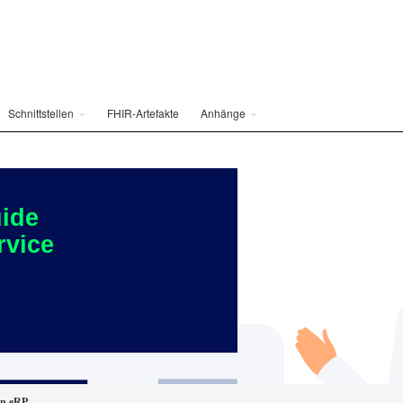
Schnittstellen
FHIR-Artefakte
Anhänge
ide
rvice
on eRP