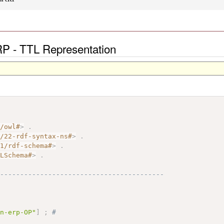
eRP - TTL Representation
7/owl#
>
.
2/22-rdf-syntax-ns#
>
.
01/rdf-schema#
>
.
MLSchema#
>
.
------------------------------------------
on-erp-OP"
]
;
# 