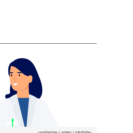
<vorherige
|
unten
|
nächste>