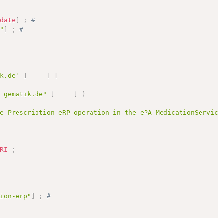
:
date
]
;
# 
H"
]
;
# 
ik.de"
]
]
[
] gematik.de"
]
]
)
de Prescription eRP operation in the ePA MedicationServi
URI
;
;
 
tion-erp"
]
;
# 