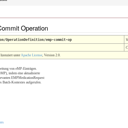
 Commit Operation
on/OperationDefinition/emp-commit-op
V
C
lizenziert unter
Apache License
, Version 2.0.
eitung von eMP-Einträgen.
eMP), indem eine aktualisierte
relevanten EMPMedicationRequest
es Batch-Kontextes aufgerufen.
ers