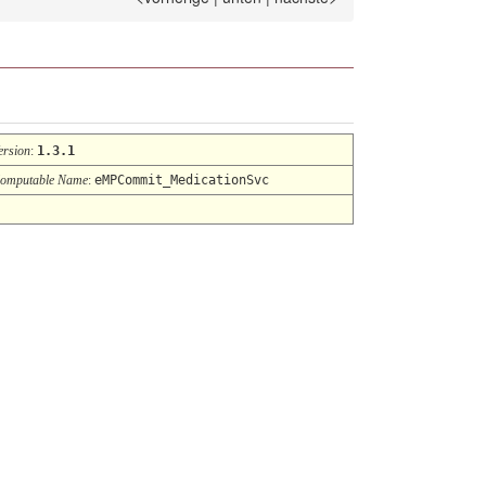
ersion
:
1.3.1
omputable Name
:
eMPCommit_MedicationSvc