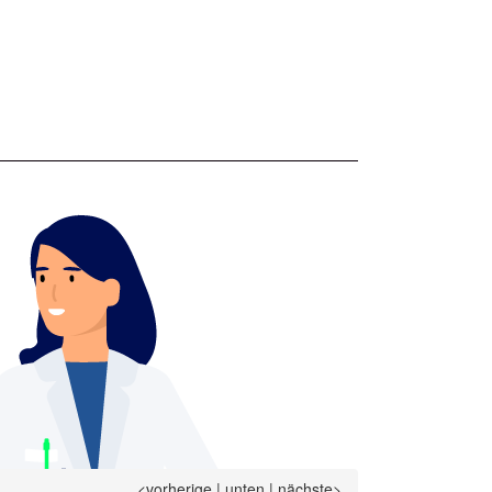
<vorherige
|
unten
|
nächste>