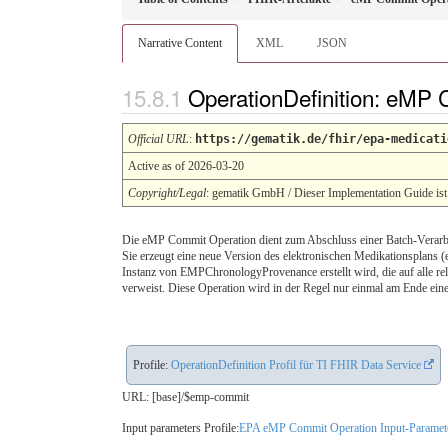
Narrative Content
XML
JSON
OperationDefinition: eMP
Official URL
:
https://gematik.de/fhir/epa-medicati
Active as of 2026-03-20
Copyright/Legal
: gematik GmbH / Dieser Implementation Guide ist 
Die eMP Commit Operation dient zum Abschluss einer Batch-Verarb
Sie erzeugt eine neue Version des elektronischen Medikationsplans (
Instanz von EMPChronologyProvenance erstellt wird, die auf alle 
verweist. Diese Operation wird in der Regel nur einmal am Ende ein
Profile:
OperationDefinition Profil für TI FHIR Data Service
URL: [base]/$emp-commit
Input parameters Profile:
EPA eMP Commit Operation Input-Paramet