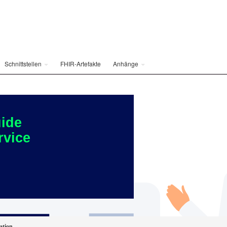
Schnittstellen
FHIR-Artefakte
Anhänge
ide
rvice
ation