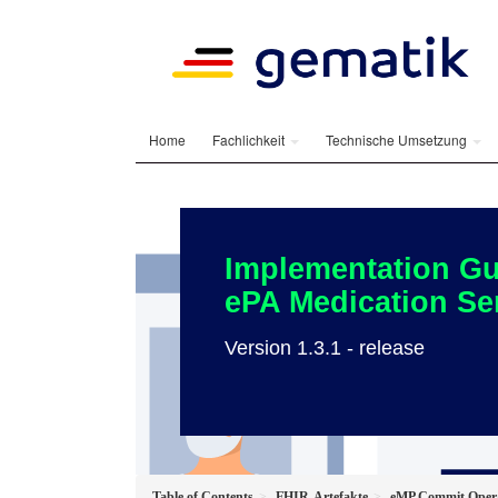
Home
Fachlichkeit
Technische Umsetzung
Implementation Gu
ePA Medication Se
Version 1.3.1 - release
Table of Contents
FHIR-Artefakte
eMP Commit Oper