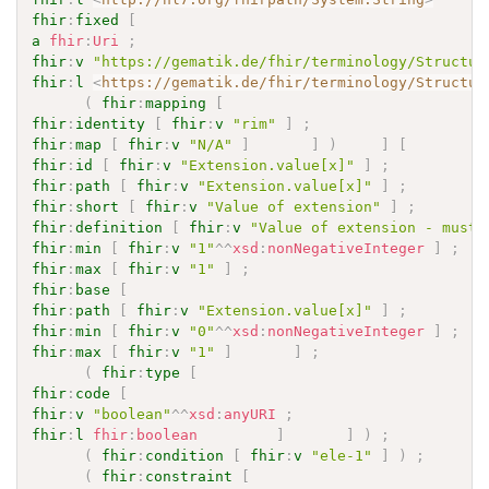
fhir
:
fixed
[
a
fhir
:
Uri
;
fhir
:
v
"https://gematik.de/fhir/terminology/Structur
fhir
:
l
<
https://gematik.de/fhir/terminology/Structur
(
fhir
:
mapping
[
fhir
:
identity
[
fhir
:
v
"rim"
]
;
fhir
:
map
[
fhir
:
v
"N/A"
]
]
)
]
[
fhir
:
id
[
fhir
:
v
"Extension.value[x]"
]
;
fhir
:
path
[
fhir
:
v
"Extension.value[x]"
]
;
fhir
:
short
[
fhir
:
v
"Value of extension"
]
;
fhir
:
definition
[
fhir
:
v
"Value of extension - must 
fhir
:
min
[
fhir
:
v
"1"
^^
xsd
:
nonNegativeInteger
]
;
fhir
:
max
[
fhir
:
v
"1"
]
;
fhir
:
base
[
fhir
:
path
[
fhir
:
v
"Extension.value[x]"
]
;
fhir
:
min
[
fhir
:
v
"0"
^^
xsd
:
nonNegativeInteger
]
;
fhir
:
max
[
fhir
:
v
"1"
]
]
;
(
fhir
:
type
[
fhir
:
code
[
fhir
:
v
"boolean"
^^
xsd
:
anyURI
;
fhir
:
l
fhir
:
boolean
]
]
)
;
(
fhir
:
condition
[
fhir
:
v
"ele-1"
]
)
;
(
fhir
:
constraint
[