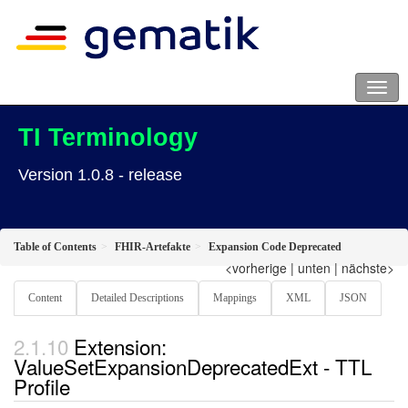
TI Terminology
Version 1.0.8 - release
Table of Contents
FHIR-Artefakte
Expansion Code Deprecated
<vorherige
|
unten
|
nächste>
Content
Detailed Descriptions
Mappings
XML
JSON
Extension:
ValueSetExpansionDeprecatedExt - TTL
Profile