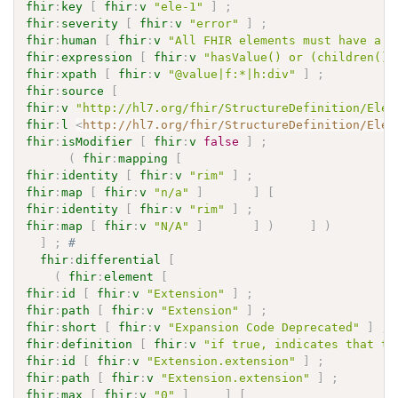
fhir
:
key
[
fhir
:
v
"ele-1"
]
;
fhir
:
severity
[
fhir
:
v
"error"
]
;
fhir
:
human
[
fhir
:
v
"All FHIR elements must have a @
fhir
:
expression
[
fhir
:
v
"hasValue() or (children().
fhir
:
xpath
[
fhir
:
v
"@value|f:*|h:div"
]
;
fhir
:
source
[
fhir
:
v
"http://hl7.org/fhir/StructureDefinition/Elem
fhir
:
l
<
http://hl7.org/fhir/StructureDefinition/Elem
fhir
:
isModifier
[
fhir
:
v
false
]
;
(
fhir
:
mapping
[
fhir
:
identity
[
fhir
:
v
"rim"
]
;
fhir
:
map
[
fhir
:
v
"n/a"
]
]
[
fhir
:
identity
[
fhir
:
v
"rim"
]
;
fhir
:
map
[
fhir
:
v
"N/A"
]
]
)
]
)
]
;
# 
fhir
:
differential
[
(
fhir
:
element
[
fhir
:
id
[
fhir
:
v
"Extension"
]
;
fhir
:
path
[
fhir
:
v
"Extension"
]
;
fhir
:
short
[
fhir
:
v
"Expansion Code Deprecated"
]
;
fhir
:
definition
[
fhir
:
v
"if true, indicates that th
fhir
:
id
[
fhir
:
v
"Extension.extension"
]
;
fhir
:
path
[
fhir
:
v
"Extension.extension"
]
;
fhir
:
max
[
fhir
:
v
"0"
]
]
[