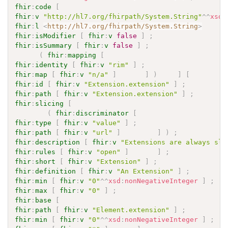
fhir
:
code
[
fhir
:
v
"http://hl7.org/fhirpath/System.String"
^^
xsd
:
fhir
:
l
<
http://hl7.org/fhirpath/System.String
>
fhir
:
isModifier
[
fhir
:
v
false
]
;
fhir
:
isSummary
[
fhir
:
v
false
]
;
(
fhir
:
mapping
[
fhir
:
identity
[
fhir
:
v
"rim"
]
;
fhir
:
map
[
fhir
:
v
"n/a"
]
]
)
]
[
fhir
:
id
[
fhir
:
v
"Extension.extension"
]
;
fhir
:
path
[
fhir
:
v
"Extension.extension"
]
;
fhir
:
slicing
[
(
fhir
:
discriminator
[
fhir
:
type
[
fhir
:
v
"value"
]
;
fhir
:
path
[
fhir
:
v
"url"
]
]
)
;
fhir
:
description
[
fhir
:
v
"Extensions are always sli
fhir
:
rules
[
fhir
:
v
"open"
]
]
;
fhir
:
short
[
fhir
:
v
"Extension"
]
;
fhir
:
definition
[
fhir
:
v
"An Extension"
]
;
fhir
:
min
[
fhir
:
v
"0"
^^
xsd
:
nonNegativeInteger
]
;
fhir
:
max
[
fhir
:
v
"0"
]
;
fhir
:
base
[
fhir
:
path
[
fhir
:
v
"Element.extension"
]
;
fhir
:
min
[
fhir
:
v
"0"
^^
xsd
:
nonNegativeInteger
]
;