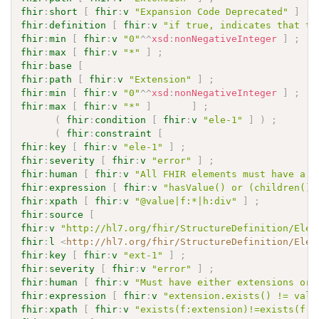
fhir
:
short
[
fhir
:
v
"Expansion Code Deprecated"
]
;
fhir
:
definition
[
fhir
:
v
"if true, indicates that th
fhir
:
min
[
fhir
:
v
"0"
^^
xsd
:
nonNegativeInteger
]
;
fhir
:
max
[
fhir
:
v
"*"
]
;
fhir
:
base
[
fhir
:
path
[
fhir
:
v
"Extension"
]
;
fhir
:
min
[
fhir
:
v
"0"
^^
xsd
:
nonNegativeInteger
]
;
fhir
:
max
[
fhir
:
v
"*"
]
]
;
(
fhir
:
condition
[
fhir
:
v
"ele-1"
]
)
;
(
fhir
:
constraint
[
fhir
:
key
[
fhir
:
v
"ele-1"
]
;
fhir
:
severity
[
fhir
:
v
"error"
]
;
fhir
:
human
[
fhir
:
v
"All FHIR elements must have a @
fhir
:
expression
[
fhir
:
v
"hasValue() or (children().
fhir
:
xpath
[
fhir
:
v
"@value|f:*|h:div"
]
;
fhir
:
source
[
fhir
:
v
"http://hl7.org/fhir/StructureDefinition/Elem
fhir
:
l
<
http://hl7.org/fhir/StructureDefinition/Elem
fhir
:
key
[
fhir
:
v
"ext-1"
]
;
fhir
:
severity
[
fhir
:
v
"error"
]
;
fhir
:
human
[
fhir
:
v
"Must have either extensions or 
fhir
:
expression
[
fhir
:
v
"extension.exists() != valu
fhir
:
xpath
[
fhir
:
v
"exists(f:extension)!=exists(f:*