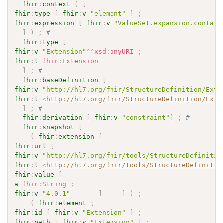
fhir
:
context
(
[
fhir
:
type
[
fhir
:
v
"element"
]
;
fhir
:
expression
[
fhir
:
v
"ValueSet.expansion.contain
]
)
;
# 
fhir
:
type
[
fhir
:
v
"Extension"
^^
xsd
:
anyURI
;
fhir
:
l
fhir
:
Extension
]
;
# 
fhir
:
baseDefinition
[
fhir
:
v
"http://hl7.org/fhir/StructureDefinition/Exte
fhir
:
l
<
http://hl7.org/fhir/StructureDefinition/Exte
]
;
# 
fhir
:
derivation
[
fhir
:
v
"constraint"
]
;
# 
fhir
:
snapshot
[
(
fhir
:
extension
[
fhir
:
url
[
fhir
:
v
"http://hl7.org/fhir/tools/StructureDefinitio
fhir
:
l
<
http://hl7.org/fhir/tools/StructureDefinitio
fhir
:
value
[
a
fhir
:
String
;
fhir
:
v
"4.0.1"
]
]
)
;
(
fhir
:
element
[
fhir
:
id
[
fhir
:
v
"Extension"
]
;
fhir
:
path
[
fhir
:
v
"Extension"
]
;