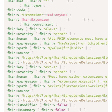
fhir
:
max
[
fhir
:
v
"*"
]
]
;
(
fhir
:
type
[
fhir
:
code
[
fhir
:
v
"Extension"
^^
xsd
:
anyURI
;
fhir
:
l
fhir
:
Extension
]
]
)
;
(
fhir
:
constraint
[
fhir
:
key
[
fhir
:
v
"ele-1"
]
;
fhir
:
severity
[
fhir
:
v
"error"
]
;
fhir
:
human
[
fhir
:
v
"All FHIR elements must have a @
fhir
:
expression
[
fhir
:
v
"hasValue() or (children().
fhir
:
xpath
[
fhir
:
v
"@value|f:*|h:div"
]
;
fhir
:
source
[
fhir
:
v
"http://hl7.org/fhir/StructureDefinition/Elem
fhir
:
l
<
http://hl7.org/fhir/StructureDefinition/Elem
fhir
:
key
[
fhir
:
v
"ext-1"
]
;
fhir
:
severity
[
fhir
:
v
"error"
]
;
fhir
:
human
[
fhir
:
v
"Must have either extensions or 
fhir
:
expression
[
fhir
:
v
"extension.exists() != valu
fhir
:
xpath
[
fhir
:
v
"exists(f:extension)!=exists(f:*
fhir
:
source
[
fhir
:
v
"http://hl7.org/fhir/StructureDefinition/Exte
fhir
:
l
<
http://hl7.org/fhir/StructureDefinition/Exte
fhir
:
isModifier
[
fhir
:
v
false
]
;
fhir
:
isSummary
[
fhir
:
v
false
]
]
[