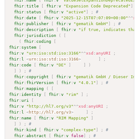
fhir
:
name
[
fhir
:
v
"ValueSetExpansionDeprecatedExt
fhir
:
title
[
fhir
:
v
"Expansion Code Deprecated"
]
;
fhir
:
status
[
fhir
:
v
"active"
]
;
# 
fhir
:
date
[
fhir
:
v
"2025-12-15T07:07:09+00:00"
^^
xs
fhir
:
publisher
[
fhir
:
v
"gematik GmbH"
]
;
# 
fhir
:
description
[
fhir
:
v
"if true, indicates that
fhir
:
jurisdiction
(
[
(
fhir
:
coding
[
fhir
:
system
[
fhir
:
v
"urn:iso:std:iso:3166"
^^
xsd
:
anyURI
;
fhir
:
l
<
urn:iso:std:iso:3166
>
]
;
fhir
:
code
[
fhir
:
v
"DE"
]
]
)
]
)
;
# 
fhir
:
copyright
[
fhir
:
v
"gematik GmbH / Dieser Imp
fhir
:
fhirVersion
[
fhir
:
v
"4.0.1"
]
;
# 
fhir
:
mapping
(
[
fhir
:
identity
[
fhir
:
v
"rim"
]
;
fhir
:
uri
[
fhir
:
v
"http://hl7.org/v3"
^^
xsd
:
anyURI
;
fhir
:
l
<
http://hl7.org/v3
>
]
;
fhir
:
name
[
fhir
:
v
"RIM Mapping"
]
]
)
;
# 
fhir
:
kind
[
fhir
:
v
"complex-type"
]
;
# 
fhir
:
abstract
[
fhir
:
v
false
]
;
# 