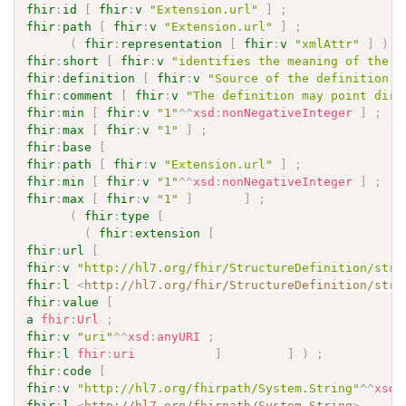
fhir
:
id
[
fhir
:
v
"Extension.url"
]
;
fhir
:
path
[
fhir
:
v
"Extension.url"
]
;
(
fhir
:
representation
[
fhir
:
v
"xmlAttr"
]
)
;
fhir
:
short
[
fhir
:
v
"identifies the meaning of the e
fhir
:
definition
[
fhir
:
v
"Source of the definition f
fhir
:
comment
[
fhir
:
v
"The definition may point dire
fhir
:
min
[
fhir
:
v
"1"
^^
xsd
:
nonNegativeInteger
]
;
fhir
:
max
[
fhir
:
v
"1"
]
;
fhir
:
base
[
fhir
:
path
[
fhir
:
v
"Extension.url"
]
;
fhir
:
min
[
fhir
:
v
"1"
^^
xsd
:
nonNegativeInteger
]
;
fhir
:
max
[
fhir
:
v
"1"
]
]
;
(
fhir
:
type
[
(
fhir
:
extension
[
fhir
:
url
[
fhir
:
v
"http://hl7.org/fhir/StructureDefinition/stru
fhir
:
l
<
http://hl7.org/fhir/StructureDefinition/stru
fhir
:
value
[
a
fhir
:
Url
;
fhir
:
v
"uri"
^^
xsd
:
anyURI
;
fhir
:
l
fhir
:
uri
]
]
)
;
fhir
:
code
[
fhir
:
v
"http://hl7.org/fhirpath/System.String"
^^
xsd
:
fhir
:
l
<
http://hl7.org/fhirpath/System.String
>