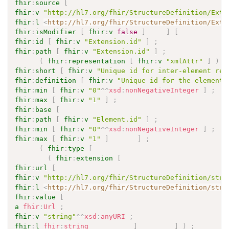
fhir
:
source
[
fhir
:
v
"http://hl7.org/fhir/StructureDefinition/Exte
fhir
:
l
<
http://hl7.org/fhir/StructureDefinition/Exte
fhir
:
isModifier
[
fhir
:
v
false
]
]
[
fhir
:
id
[
fhir
:
v
"Extension.id"
]
;
fhir
:
path
[
fhir
:
v
"Extension.id"
]
;
(
fhir
:
representation
[
fhir
:
v
"xmlAttr"
]
)
;
fhir
:
short
[
fhir
:
v
"Unique id for inter-element ref
fhir
:
definition
[
fhir
:
v
"Unique id for the element 
fhir
:
min
[
fhir
:
v
"0"
^^
xsd
:
nonNegativeInteger
]
;
fhir
:
max
[
fhir
:
v
"1"
]
;
fhir
:
base
[
fhir
:
path
[
fhir
:
v
"Element.id"
]
;
fhir
:
min
[
fhir
:
v
"0"
^^
xsd
:
nonNegativeInteger
]
;
fhir
:
max
[
fhir
:
v
"1"
]
]
;
(
fhir
:
type
[
(
fhir
:
extension
[
fhir
:
url
[
fhir
:
v
"http://hl7.org/fhir/StructureDefinition/stru
fhir
:
l
<
http://hl7.org/fhir/StructureDefinition/stru
fhir
:
value
[
a
fhir
:
Url
;
fhir
:
v
"string"
^^
xsd
:
anyURI
;
fhir
:
l
fhir
:
string
]
]
)
;