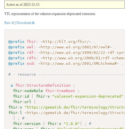
Active as of 2025-12-15
TTL representation of the valueset-expansion-deprecated extension.
Raw ttl
|
Download
@prefix
fhir
:
<
http://hl7.org/fhir/
>
.
@prefix
owl
:
<
http://www.w3.org/2002/07/owl#
>
.
@prefix
rdf
:
<
http://www.w3.org/1999/02/22-rdf-synta
@prefix
rdfs
:
<
http://www.w3.org/2000/01/rdf-schema#
@prefix
xsd
:
<
http://www.w3.org/2001/XMLSchema#
>
.
# - resource ---------------------------------------
a
fhir
:
StructureDefinition
;
fhir
:
nodeRole
fhir
:
treeRoot
;
fhir
:
id
[
fhir
:
v
"valueset-expansion-deprecated"
]
fhir
:
url
[
fhir
:
v
"https://gematik.de/fhir/terminology/Structur
fhir
:
l
<
https://gematik.de/fhir/terminology/Structur
]
;
# 
fhir
:
version
[
fhir
:
v
"1.0.8"
]
;
# 