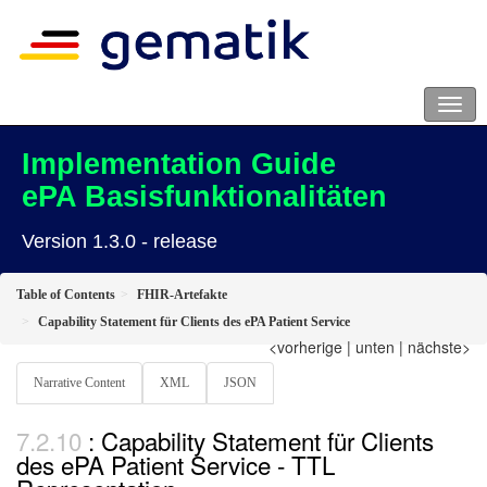
Implementation Guide
ePA Basisfunktionalitäten
Version 1.3.0 - release
Table of Contents
FHIR-Artefakte
Capability Statement für Clients des ePA Patient Service
<vorherige
|
unten
|
nächste>
Narrative Content
XML
JSON
: Capability Statement für Clients
des ePA Patient Service - TTL