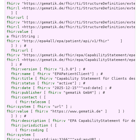
fhir:v
fhir:l
 <https://gematik.de/fhir/ti/StructureDefinition/extens
fhir:url
fhir:v
fhir:l
fhir:value
a
fhir:v
 "http://epa4all/epa/patient/api/v1/fhir"     ]

  ] ) ; # 

fhir:url
fhir:v
fhir:l
 <https://gematik.de/fhir/epa/CapabilityStatement/epa-p
  ] ; # 

fhir:version
 [ 
fhir:v
 "1.3.0"] ; # 

fhir:name
 [ 
fhir:v
 "EPAPatientClient"] ; # 

fhir:title
 [ 
fhir:v
 "Capability Statement für Clients des e
fhir:status
 [ 
fhir:v
 "active"] ; # 

fhir:date
 [ 
fhir:v
 "2025-12-15"^^xsd:date] ; # 

fhir:publisher
 [ 
fhir:v
 "gematik GmbH"] ; # 

fhir:contact
 ( [

    ( 
fhir:telecom
fhir:system
 [ 
fhir:v
fhir:value
 [ 
fhir:v
 "https://www.gematik.de" ]     ] )

  ] ) ; # 

fhir:description
 [ 
fhir:v
 "EPA CapabilityStatement für den 
fhir:jurisdiction
 ( [

    ( 
fhir:coding
fhir:system
fhir:v