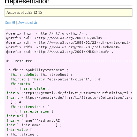
Representation
Active as of 2025-12-15
Raw ttl
|
Download
@prefix fhir: <http://hl7.org/fhir/> .

@prefix owl: <http://www.w3.org/2002/07/owl#> .

@prefix rdf: <http://www.w3.org/1999/02/22-rdf-syntax-ns#> .

@prefix rdfs: <http://www.w3.org/2000/01/rdf-schema#> .

@prefix xsd: <http://www.w3.org/2001/XMLSchema#> .

# - resource ------------------------------------------------
 a fhir:CapabilityStatement ;

fhir:nodeRole
 fhir:treeRoot ;

fhir:id
 [ 
fhir:v
 "epa-patient-client"] ; # 

fhir:meta
 [

    ( 
fhir:profile
fhir:v
fhir:l
 <https://gematik.de/fhir/ti/StructureDefinition/ti-cap
  ] ; # 

fhir:extension
 ( [

    ( 
fhir:extension
fhir:url
fhir:v
fhir:l
fhir:value
a