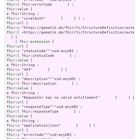
fhir:l
fhir:value
a
fhir:v
fhir:url
fhir:v
fhir:l
 <https://gematik.de/fhir/ti/StructureDefinition/extens
  ] [

    ( 
fhir:extension
fhir:url
fhir:v
fhir:l
fhir:value
a
fhir:v
fhir:url
fhir:v
fhir:l
fhir:value
a
fhir:v
fhir:url
fhir:v
fhir:l
fhir:value
a
fhir:v
fhir:url
fhir:v