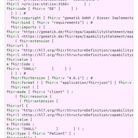
fhir:l
fhir:code
 [ 
fhir:v
 "DE" ]     ] )

  ] ) ; # 

fhir:copyright
 [ 
fhir:v
 "gematik GmbH / Dieser Implementati
fhir:kind
 [ 
fhir:v
 "requirements"] ; # 

fhir:imports
fhir:v
fhir:l
 <https://gematik.de/fhir/epa/CapabilityStatement/epa-b
    ( 
fhir:extension
fhir:url
fhir:v
fhir:l
fhir:value
a
fhir:v
 "SHALL"       ]     ] )

  ] ) ; # 

fhir:fhirVersion
 [ 
fhir:v
 "4.0.1"] ; # 

fhir:format
 ( [ 
fhir:v
 "application/fhir+json"] [ 
fhir:v
 "a
fhir:rest
fhir:mode
 [ 
fhir:v
 "client" ] ;

    ( 
fhir:resource
 [

      ( 
fhir:extension
fhir:url
fhir:v
fhir:l
fhir:value
a
fhir:v
fhir:type
 [ 
fhir:v