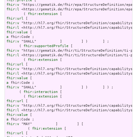
fhir:profile
fhir:v
fhir:l
 <https://gematik.de/fhir/epa/StructureDefinition/epa-p
        ( 
fhir:extension
fhir:url
fhir:v
fhir:l
fhir:value
a
fhir:v
 "SHALL"           ]         ] )       ] ;

      ( 
fhir:supportedProfile
fhir:v
fhir:l
 <https://gematik.de/fhir/ti/StructureDefinition/ti-pat
        ( 
fhir:extension
fhir:url
fhir:v
fhir:l
fhir:value
a
fhir:v
 "SHALL"           ]         ] )       ] ) ;

      ( 
fhir:interaction
 [

        ( 
fhir:extension
fhir:url
fhir:v
fhir:l
fhir:value
a
fhir:v
 "MAY"           ]         ] [

          ( 
fhir:extension
fhir:url