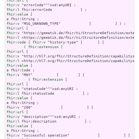
fhir:url
fhir:v
fhir:l
fhir:value
a
fhir:v
fhir:url
fhir:v
fhir:l
fhir:code
 [ 
fhir:v
 "history-type" ]       ] [

        ( 
fhir:extension
fhir:url
fhir:v
fhir:l
fhir:value
a
fhir:v
 "MAY"           ]         ] [

          ( 
fhir:extension
fhir:url
fhir:v
fhir:l
fhir:value
a
fhir:v
fhir:url
fhir:v
fhir:l
fhir:value
a
fhir:v