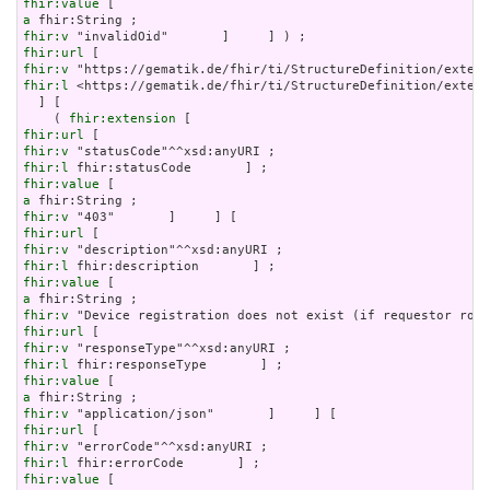
fhir:value
a
fhir:v
fhir:url
fhir:v
fhir:l
 <https://gematik.de/fhir/ti/StructureDefinition/extens
  ] [

    ( 
fhir:extension
fhir:url
fhir:v
fhir:l
fhir:value
a
fhir:v
fhir:url
fhir:v
fhir:l
fhir:value
a
fhir:v
fhir:url
fhir:v
fhir:l
fhir:value
a
fhir:v
fhir:url
fhir:v
fhir:l
fhir:value