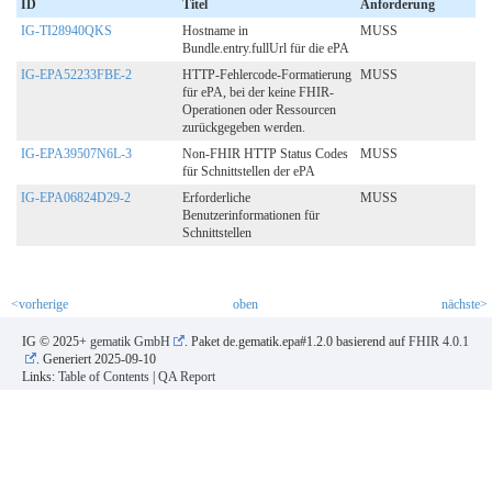
ID
Titel
Anforderung
IG-TI28940QKS
Hostname in
MUSS
Bundle.entry.fullUrl für die ePA
IG-EPA52233FBE-2
HTTP-Fehlercode-Formatierung
MUSS
für ePA, bei der keine FHIR-
Operationen oder Ressourcen
zurückgegeben werden.
IG-EPA39507N6L-3
Non-FHIR HTTP Status Codes
MUSS
für Schnittstellen der ePA
IG-EPA06824D29-2
Erforderliche
MUSS
Benutzerinformationen für
Schnittstellen
<vorherige
oben
nächste>
IG © 2025+
gematik GmbH
. Paket de.gematik.epa#1.2.0 basierend auf
FHIR 4.0.1
. Generiert
2025-09-10
Links:
Table of Contents
|
QA Report