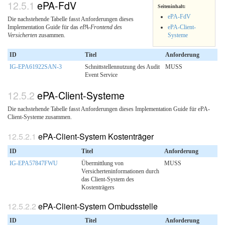
ePA-FdV
Seiteninhalt:
ePA-FdV
Die nachstehende Tabelle fasst Anforderungen dieses
ePA-Client-
Implementation Guide für das
ePA-Frontend des
Systeme
Versicherten
zusammen.
ID
Titel
Anforderung
IG-EPA61922SAN-3
Schnittstellennutzung des Audit
MUSS
Event Service
ePA-Client-Systeme
Die nachstehende Tabelle fasst Anforderungen dieses Implementation Guide für ePA-
Client-Systeme zusammen.
ePA-Client-System Kostenträger
ID
Titel
Anforderung
IG-EPA57847FWU
Übermittlung von
MUSS
Versicherteninformationen durch
das Client-System des
Kostenträgers
ePA-Client-System Ombudsstelle
ID
Titel
Anforderung