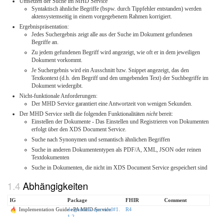
Umsetzen der Suche im MHD Service
Syntaktisch ähnliche Begriffe (bspw. durch Tippfehler entstanden) werden
aktensystemseitig in einem vorgegebenem Rahmen korrigiert.
Ergebnispräsentation:
Jedes Suchergebnis zeigt alle aus der Suche im Dokument gefundenen
Begriffe an.
Zu jedem gefundenen Begriff wird angezeigt, wie oft er in dem jeweiligen
Dokument vorkommt.
Je Suchergebnis wird ein Ausschnitt bzw. Snippet angezeigt, das den
Textkontext (d.h. den Begriff und den umgebenden Text) der Suchbegriffe im
Dokument wiedergibt.
Nicht-funktionale Anforderungen:
Der MHD Service garantiert eine Antwortzeit von wenigen Sekunden.
Der MHD Service stellt die folgenden Funktionalitäten
nicht
bereit:
Einstellen der Dokumente - Das Einstellen und Registrieren von Dokumenten
erfolgt über den XDS Document Service.
Suche nach Synonymen und semantisch ähnlichen Begriffen
Suche in anderen Dokumententypen als PDF/A, XML, JSON oder reinen
Textdokumenten
Suche in Dokumenten, die nicht im XDS Document Service gespeichert sind
Abhängigkeiten
IG
Package
FHIR
Comment
Implementation Guide ePA MHD Service
de.gematik.epa.mhd#1.
R4
1.2