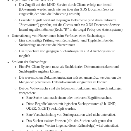
Zugriff auf den MHD-Service
Der Zugriff auf den MHD-Service durch Clients erfolgt nur lesend
(Dokumente werden nach wie vor über den XDS Document Service
eingestellt, der dann die Indizierung anstößt)
Lesender Zugriff wird auf diejenigen Dokumente (und deren indizierte
“Stichwörter”) gewährt, auf die Clients auch via XDS Document Service
lesend zugreifen können (Recht “R” in der Legal Policy des Aktensystems)
Unterstützung von Nutzer:innen beim Verfassen einer Suchanfrage:
Eine clientseitige Prüfung von Rechtschreib- und Tippfehlern bei der
Suchanfrage unterstützt die Nutzer:innen.​
Das Speichern von gängigen Suchanfragen im ePA-Client-System ist
möglich.​
Struktur der Suchanfrage:
Ein ePA-Client-System muss als Suchkriterien Dokumentmetadaten und
Suchbegriffe angeben können.
Die wesentlichen Dokumentmetadaten müssen unterstützt werden, um die
Menge der potentiellen Trefferdokumente eingrenzen zu können.
Bei der Volltextsuche sind die folgenden Funktionen und Einschränkungen
vorgesehen:
Eine Suche kann nach einem oder mehreren Begriffen suchen.
Diese Begriffe können mit logischen Suchoperatoren (d.h. UND,
ODER, NICHT) verknüpft werden.
Eine Verschachtelung von Suchoperatoren wird nicht unterstützt.
Das Suchen exakter Phrasen (d.h. das Suchen nach genau den
angegebenen Worten in genau dieser Reihenfolge) wird unterstützt.