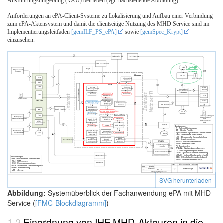
Ausführungsumgebung (VAU) betrieben (vgl. nachstehende Abbildung).
Anforderungen an ePA-Client-Systeme zu Lokalisierung und Aufbau einer Verbindung
zum ePA-Aktensystem und damit die clientseitige Nutzung des MHD Service sind im
Implementierungsleitfaden
[gemILF_PS_ePA]
sowie
[gemSpec_Krypt]
einzusehen.
SVG herunterladen
Abbildung:
Systemüberblick der Fachanwendung ePA mit MHD
Service (
[FMC-Blockdiagramm]
)
Einordnung von IHE MHD-Akteuren in die