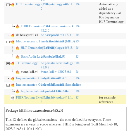
HL7 Terminology (THO)
hl7.terminology.r4#7.1.
R4
Automatically
0
added as a
dependency - all
IGs depend on
HL7 Terminology
FHIR Extensions Pack
hl7.fhir.uv.extensions.r4
R4
#5.2.0
de.basisprofil.r4
de.basisprofil.r4#1.5.4
R4
Mobile access to Health Documents (MHD)
ihe.iti.mhd#4.2.3
R4
HL7 Terminology (THO)
hl7.terminology.r4#6.5.
R4
0
Basic Audit Log Patterns (BALP)
ihe.iti.balp#1.1.4
R4
TI Terminology
de.gematik.terminology
R4
#1.0.9
dvmd.kdl.r4
dvmd.kdl.r4#2025.0.1
R4
Implementation Guide TI Common
de.gematik.ti#1.3.1
R4
Implementation Guide ePA Basisfunktionalitäten
de.gematik.epa#1.3.1
R4
Implementation Guide TI Common
de.gematik.ti#1.3.0
R4
FHIR Tooling Extensions IG
hl7.fhir.uv.tools.r4#1.1.
R4
for example
2
references
Package hl7.fhir.uv.extensions.r4#5.2.0
This IG defines the global extensions - the ones defined for everyone. These
extensions are always in scope wherever FHIR is being used (built Mon, Feb 10,
2025 21:45+1100+11:00)