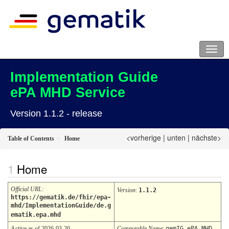
Implementation Guide
ePA MHD Service
Version 1.1.2 - release
<vorherige
|
unten
|
nächste>
Table of Contents
Home
Home
Official URL
:
Version
:
1.1.2
https://gematik.de/fhir/epa-
mhd/ImplementationGuide/de.g
ematik.epa.mhd
Active as of 2026-03-20
Computable Name
:
gemIG_ePA_MHD