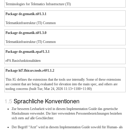
Terminologies for Telematics Infrastructure (TI)
Package de.gematik.ti#1.3.1
Telematikinfrastruktur (TI) Common
Package de.gematik.ti#1.3.0
Telematikinfrastruktur (TI) Common
Package de.gematik.epa#1.3.1
ePA Basisfunktionalitäten
Package hl7.fhir.uv.tools.r4#1.1.2
This IG defines the extensions that the tools use internally. Some of these extensions
are content that are being evaluated for elevation into the main spec, and others are
tooling concerns (built Tue, Mar 24, 2026 11:13+1100+11:00)
Sprachliche Konventionen
Zur besseren Lesbarkeit wird in diesem Implementation Guide das generische
Maskulinum verwendet. Die hier verwendeten Personenbezeichnungen beziehen
sich stets auf alle Geschlechter.
Der Begriff “Arzt” wird in diesem Implementation Guide sowohl für Human- als