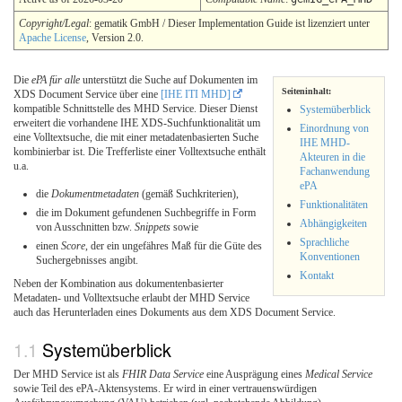
Copyright/Legal
: gematik GmbH / Dieser Implementation Guide ist lizenziert unter
Apache License
, Version 2.0.
Die
ePA für alle
unterstützt die Suche auf Dokumenten im
Seiteninhalt:
XDS Document Service über eine
[IHE ITI MHD]
kompatible Schnittstelle des MHD Service. Dieser Dienst
Systemüberblick
erweitert die vorhandene IHE XDS-Suchfunktionalität um
Einordnung von
eine Volltextsuche, die mit einer metadatenbasierten Suche
IHE MHD-
kombinierbar ist. Die Trefferliste einer Volltextsuche enthält
Akteuren in die
u.a.
Fachanwendung
ePA
die
Dokumentmetadaten
(gemäß Suchkriterien),
Funktionalitäten
die im Dokument gefundenen Suchbegriffe in Form
Abhängigkeiten
von Ausschnitten bzw.
Snippets
sowie
Sprachliche
einen
Score
, der ein ungefähres Maß für die Güte des
Konventionen
Suchergebnisses angibt.
Kontakt
Neben der Kombination aus dokumentenbasierter
Metadaten- und Volltextsuche erlaubt der MHD Service
auch das Herunterladen eines Dokuments aus dem XDS Document Service.
Systemüberblick
Der MHD Service ist als
FHIR Data Service
eine Ausprägung eines
Medical Service
sowie Teil des ePA-Aktensystems. Er wird in einer vertrauenswürdigen