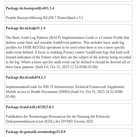
Package de.basisprofil.r4#1.5.4
Projekt Basisprofilierung R4 (HL7 Deutschland e.V.)
Package ihe.iti.balp#1.1.4
The Basic Audit Log Patterns (BALP) Implementation Guide is a Content Profile that
defines some basic and reusable AuditEvent patterns. This includes basic audit log
profiles for FHIR RESTful operations to be used when there is not a more specific
audit event defined. A focus is enabling Privacy centric AuditEvent logs that hold well
formed indication of the Patient when they are the subject of the activity being recorded
in the log. Where a more specific audit event can be defined it should be derived off of
these basic patterns. (built Fri, Oct 31, 2025 12:53-0500-05:00)
Package ihe.iti.mhd#4.2.3
ImplementationGuide for IHE IT Infrastructure Technical Framework Supplement
Mobile access to Health Documents (MHD) (built Fri, Oct 31, 2025 14:32-0500-
05:00)
Package dvmd.kdl.r4#2025.0.1
Publikation der Terminologie-Ressourcen für die Nutzung der Klinische
Dokumentenklassen-Liste (KDL) des DVMD Version 2025
Package de.gematik.terminology#1.0.9