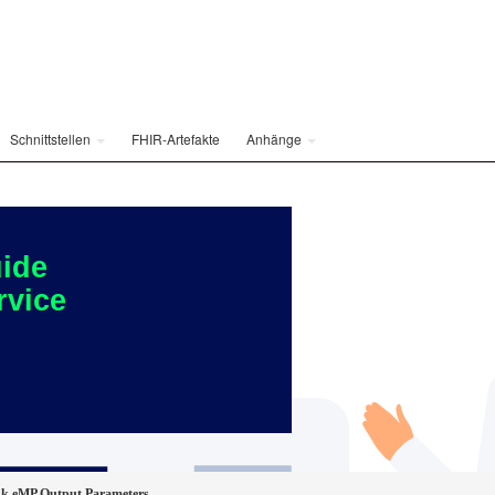
Schnittstellen
FHIR-Artefakte
Anhänge
ide
rvice
nk eMP Output Parameters