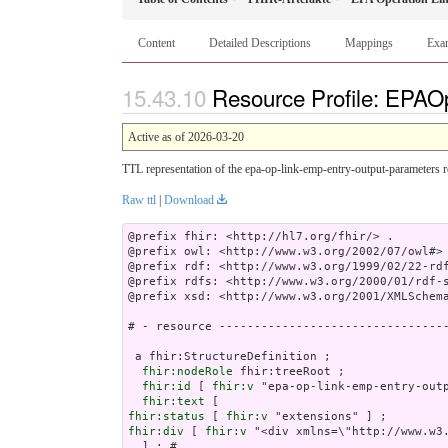
Content
Detailed Descriptions
Mappings
Exa
Resource Profile: EPAO
Active as of 2026-03-20
TTL representation of the epa-op-link-emp-entry-output-parameters r
Raw ttl
|
Download
@prefix fhir: <http://hl7.org/fhir/> .

@prefix owl: <http://www.w3.org/2002/07/owl#> 
@prefix rdf: <http://www.w3.org/1999/02/22-rdf
@prefix rdfs: <http://www.w3.org/2000/01/rdf-s
@prefix xsd: <http://www.w3.org/2001/XMLSchema
# - resource ---------------------------------
 a fhir:StructureDefinition ;

fhir:nodeRole
 fhir:treeRoot ;

fhir:id
 [ 
fhir:v
 "epa-op-link-emp-entry-outp
fhir:text
fhir:status
 [ 
fhir:v
fhir:div
 [ 
fhir:v
 "<di