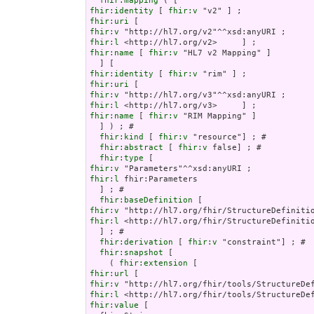
fhir:mapping
fhir:identity
 [ 
fhir:v
fhir:uri
fhir:v
fhir:l
fhir:name
 [ 
fhir:v
 "HL7 v2 Mapping" ]

fhir:identity
 [ 
fhir:v
fhir:uri
fhir:v
fhir:l
fhir:name
 [ 
fhir:v
 "RIM Mapping" ]

  ] ) ; # 

fhir:kind
 [ 
fhir:v
 "resource"] ; # 

fhir:abstract
 [ 
fhir:v
 false] ; # 

fhir:type
fhir:v
fhir:l
 fhir:Parameters

  ] ; # 

fhir:baseDefinition
fhir:v
fhir:l
 <http://hl7.org/fhir/StructureDefinitio
  ] ; # 

fhir:derivation
 [ 
fhir:v
 "constraint"] ; # 

fhir:snapshot
 [

    ( 
fhir:extension
fhir:url
fhir:v
fhir:l
fhir:value