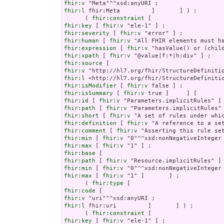
fhir:v
fhir:l
 fhir:Meta         ]       ] ) ;

      ( 
fhir:constraint
fhir:key
 [ 
fhir:v
fhir:severity
 [ 
fhir:v
fhir:human
 [ 
fhir:v
fhir:expression
 [ 
fhir:v
fhir:xpath
 [ 
fhir:v
fhir:source
fhir:v
fhir:l
fhir:isModifier
 [ 
fhir:v
fhir:isSummary
 [ 
fhir:v
fhir:id
 [ 
fhir:v
fhir:path
 [ 
fhir:v
fhir:short
 [ 
fhir:v
fhir:definition
 [ 
fhir:v
fhir:comment
 [ 
fhir:v
fhir:min
 [ 
fhir:v
fhir:max
 [ 
fhir:v
fhir:base
fhir:path
 [ 
fhir:v
fhir:min
 [ 
fhir:v
fhir:max
 [ 
fhir:v
 "1" ]       ] ;

      ( 
fhir:type
fhir:code
fhir:v
fhir:l
 fhir:uri         ]       ] ) ;

      ( 
fhir:constraint
fhir:key
 [ 
fhir:v