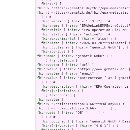
fhir:url
fhir:v
fhir:l
 <https://gematik.de/fhir/epa-medication
  ] ; # 

fhir:version
 [ 
fhir:v
 "1.3.1"] ; # 

fhir:name
 [ 
fhir:v
 "EPAOpLinkEMPEntryOutputP
fhir:title
 [ 
fhir:v
 "EPA Operation Link eMP 
fhir:status
 [ 
fhir:v
 "active"] ; # 

fhir:experimental
 [ 
fhir:v
 false] ; # 

fhir:date
 [ 
fhir:v
 "2026-03-20"^^xsd:date] ;
fhir:publisher
 [ 
fhir:v
 "gematik GmbH"] ; # 
fhir:contact
fhir:name
 [ 
fhir:v
 "gematik GmbH" ] ;

    ( 
fhir:telecom
fhir:system
 [ 
fhir:v
fhir:value
 [ 
fhir:v
fhir:system
 [ 
fhir:v
fhir:value
 [ 
fhir:v
 "patientteam [ at ] gemati
  ] ) ; # 

fhir:description
 [ 
fhir:v
 "EPA Operation Lin
fhir:jurisdiction
 ( [

    ( 
fhir:coding
fhir:system
fhir:v
fhir:l
fhir:code
 [ 
fhir:v
 "DE" ]     ] )

  ] ) ; # 

fhir:copyright
 [ 
fhir:v
 "gematik GmbH / Die
fhir:fhirVersion
 [ 
fhir:v
 "4.0.1"] ; # 
