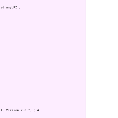
), Version 2.0."] ; # 
