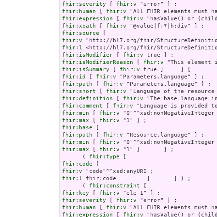
fhir:severity
 [ 
fhir:v
fhir:human
 [ 
fhir:v
fhir:expression
 [ 
fhir:v
fhir:xpath
 [ 
fhir:v
fhir:source
fhir:v
fhir:l
fhir:isModifier
 [ 
fhir:v
fhir:isModifierReason
 [ 
fhir:v
fhir:isSummary
 [ 
fhir:v
fhir:id
 [ 
fhir:v
fhir:path
 [ 
fhir:v
fhir:short
 [ 
fhir:v
fhir:definition
 [ 
fhir:v
fhir:comment
 [ 
fhir:v
fhir:min
 [ 
fhir:v
fhir:max
 [ 
fhir:v
fhir:base
fhir:path
 [ 
fhir:v
fhir:min
 [ 
fhir:v
fhir:max
 [ 
fhir:v
 "1" ]       ] ;

      ( 
fhir:type
fhir:code
fhir:v
fhir:l
 fhir:code         ]       ] ) ;

      ( 
fhir:constraint
fhir:key
 [ 
fhir:v
fhir:severity
 [ 
fhir:v
fhir:human
 [ 
fhir:v
fhir:expression
 [ 
fhir:v