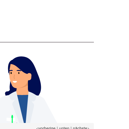
<vorherige
|
unten
|
nächste>