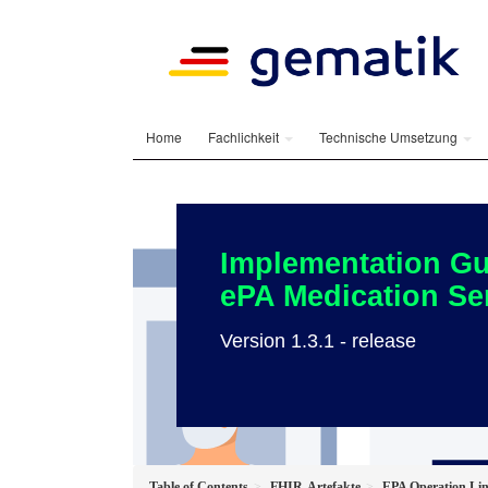
Home
Fachlichkeit
Technische Umsetzung
Implementation Gu
ePA Medication Se
Version 1.3.1 - release
Table of Contents
FHIR-Artefakte
EPA Operation Li