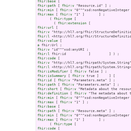
fhir:base
fhir:path
 [ 
fhir:v
fhir:min
 [ 
fhir:v
fhir:max
 [ 
fhir:v
 "1" ]       ] ;

      ( 
fhir:type
 [

        ( 
fhir:extension
fhir:url
fhir:v
fhir:l
fhir:value
a
fhir:v
fhir:l
fhir:code
fhir:v
fhir:l
fhir:isModifier
 [ 
fhir:v
fhir:isSummary
 [ 
fhir:v
fhir:id
 [ 
fhir:v
fhir:path
 [ 
fhir:v
fhir:short
 [ 
fhir:v
fhir:definition
 [ 
fhir:v
fhir:min
 [ 
fhir:v
fhir:max
 [ 
fhir:v
fhir:base
fhir:path
 [ 
fhir:v
fhir:min
 [ 
fhir:v
fhir:max
 [ 
fhir:v
 "1" ]       ] ;

      ( 
fhir:type
fhir:code