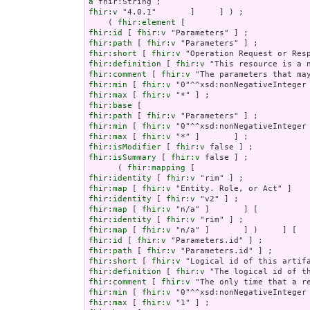
a
fhir:v
 "4.0.1"       ]     ] ) ;

    ( 
fhir:element
fhir:id
 [ 
fhir:v
fhir:path
 [ 
fhir:v
fhir:short
 [ 
fhir:v
fhir:definition
 [ 
fhir:v
fhir:comment
 [ 
fhir:v
fhir:min
 [ 
fhir:v
fhir:max
 [ 
fhir:v
fhir:base
fhir:path
 [ 
fhir:v
fhir:min
 [ 
fhir:v
fhir:max
 [ 
fhir:v
fhir:isModifier
 [ 
fhir:v
fhir:isSummary
 [ 
fhir:v
 false ] ;

      ( 
fhir:mapping
fhir:identity
 [ 
fhir:v
fhir:map
 [ 
fhir:v
fhir:identity
 [ 
fhir:v
fhir:map
 [ 
fhir:v
fhir:identity
 [ 
fhir:v
fhir:map
 [ 
fhir:v
fhir:id
 [ 
fhir:v
fhir:path
 [ 
fhir:v
fhir:short
 [ 
fhir:v
fhir:definition
 [ 
fhir:v
fhir:comment
 [ 
fhir:v
fhir:min
 [ 
fhir:v
fhir:max
 [ 
fhir:v