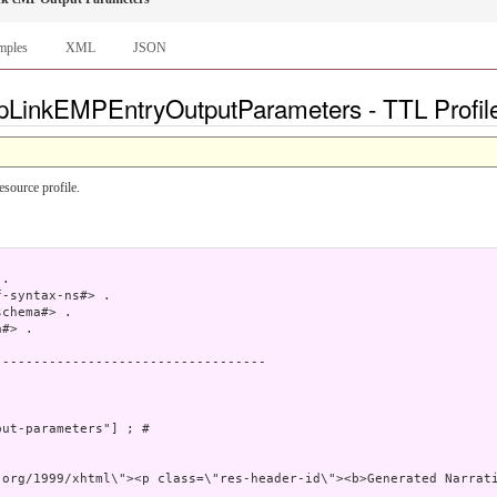
mples
XML
JSON
pLinkEMPEntryOutputParameters - TTL Profil
esource profile.
.

-syntax-ns#> .

chema#> .

#> .

----------------------------------

ut-parameters"] ; # 

v xmlns=\"ht