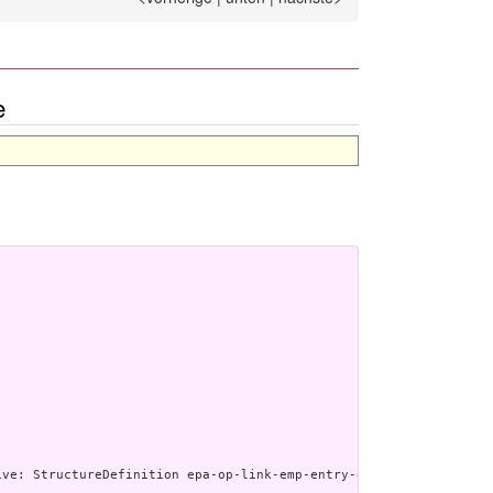
e
tp://www.w3.o