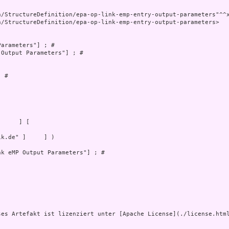
/StructureDefinition/epa-op-link-emp-entry-output-parameters>

arameters"] ; # 

Output Parameters"] ; # 

 # 



k.de" ]     ] )

k eMP Output Parameters"] ; # 

ses Artefakt ist lizenziert unter [Apache License](./license.html