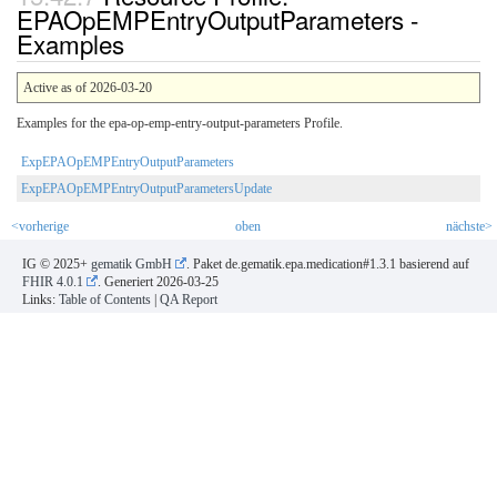
EPAOpEMPEntryOutputParameters -
Examples
Active as of 2026-03-20
Examples for the epa-op-emp-entry-output-parameters Profile.
ExpEPAOpEMPEntryOutputParameters
ExpEPAOpEMPEntryOutputParametersUpdate
<vorherige
oben
nächste>
IG © 2025+
gematik GmbH
. Paket de.gematik.epa.medication#1.3.1 basierend auf
FHIR 4.0.1
. Generiert
2026-03-25
Links:
Table of Contents
|
QA Report