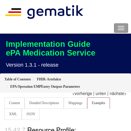
Implementation Guide
ePA Medication Service
Version 1.3.1 - release
Table of Contents
FHIR-Artefakte
EPA Operation EMPEntry Output-Parameters
<vorherige
|
unten
|
nächste>
Content
Detailed Descriptions
Mappings
Examples
XML
JSON
Resource Profile: