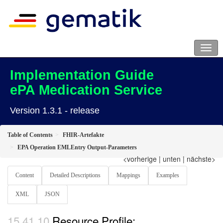
Implementation Guide
ePA Medication Service
Version 1.3.1 - release
Table of Contents
FHIR-Artefakte
EPA Operation EMLEntry Output-Parameters
<vorherige
|
unten
|
nächste>
Content
Detailed Descriptions
Mappings
Examples
XML
JSON
Resource Profile: