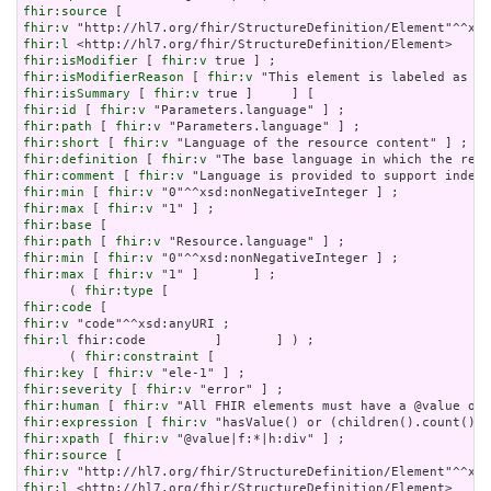
fhir:source
fhir:v
fhir:l
fhir:isModifier
 [ 
fhir:v
fhir:isModifierReason
 [ 
fhir:v
fhir:isSummary
 [ 
fhir:v
fhir:id
 [ 
fhir:v
fhir:path
 [ 
fhir:v
fhir:short
 [ 
fhir:v
fhir:definition
 [ 
fhir:v
fhir:comment
 [ 
fhir:v
fhir:min
 [ 
fhir:v
fhir:max
 [ 
fhir:v
fhir:base
fhir:path
 [ 
fhir:v
fhir:min
 [ 
fhir:v
fhir:max
 [ 
fhir:v
 "1" ]       ] ;

      ( 
fhir:type
fhir:code
fhir:v
fhir:l
 fhir:code         ]       ] ) ;

      ( 
fhir:constraint
fhir:key
 [ 
fhir:v
fhir:severity
 [ 
fhir:v
fhir:human
 [ 
fhir:v
fhir:expression
 [ 
fhir:v
fhir:xpath
 [ 
fhir:v
fhir:source
fhir:v
fhir:l