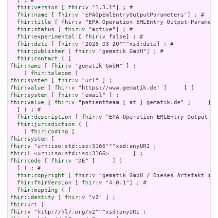
  ] ; # 

fhir:version
 [ 
fhir:v
 "1.3.1"] ; # 

fhir:name
 [ 
fhir:v
 "EPAOpEmlEntryOutputParameters"] ; # 

fhir:title
 [ 
fhir:v
 "EPA Operation EMLEntry Output-Paramete
fhir:status
 [ 
fhir:v
 "active"] ; # 

fhir:experimental
 [ 
fhir:v
 false] ; # 

fhir:date
 [ 
fhir:v
 "2026-03-20"^^xsd:date] ; # 

fhir:publisher
 [ 
fhir:v
 "gematik GmbH"] ; # 

fhir:contact
fhir:name
 [ 
fhir:v
 "gematik GmbH" ] ;

    ( 
fhir:telecom
fhir:system
 [ 
fhir:v
fhir:value
 [ 
fhir:v
fhir:system
 [ 
fhir:v
fhir:value
 [ 
fhir:v
 "patientteam [ at ] gematik.de" ]     ] )

  ] ) ; # 

fhir:description
 [ 
fhir:v
 "EPA Operation EMLEntry Output-Pa
fhir:jurisdiction
 ( [

    ( 
fhir:coding
fhir:system
fhir:v
fhir:l
fhir:code
 [ 
fhir:v
 "DE" ]     ] )

  ] ) ; # 

fhir:copyright
 [ 
fhir:v
 "gematik GmbH / Dieses Artefakt ist
fhir:fhirVersion
 [ 
fhir:v
 "4.0.1"] ; # 

fhir:mapping
fhir:identity
 [ 
fhir:v
fhir:uri
fhir:v