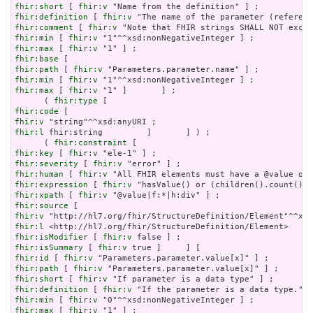
fhir:short
 [ 
fhir:v
fhir:definition
 [ 
fhir:v
fhir:comment
 [ 
fhir:v
fhir:min
 [ 
fhir:v
fhir:max
 [ 
fhir:v
fhir:base
fhir:path
 [ 
fhir:v
fhir:min
 [ 
fhir:v
fhir:max
 [ 
fhir:v
 "1" ]       ] ;

      ( 
fhir:type
fhir:code
fhir:v
fhir:l
 fhir:string         ]       ] ) ;

      ( 
fhir:constraint
fhir:key
 [ 
fhir:v
fhir:severity
 [ 
fhir:v
fhir:human
 [ 
fhir:v
fhir:expression
 [ 
fhir:v
fhir:xpath
 [ 
fhir:v
fhir:source
fhir:v
fhir:l
fhir:isModifier
 [ 
fhir:v
fhir:isSummary
 [ 
fhir:v
fhir:id
 [ 
fhir:v
fhir:path
 [ 
fhir:v
fhir:short
 [ 
fhir:v
fhir:definition
 [ 
fhir:v
fhir:min
 [ 
fhir:v
fhir:max
 [ 
fhir:v