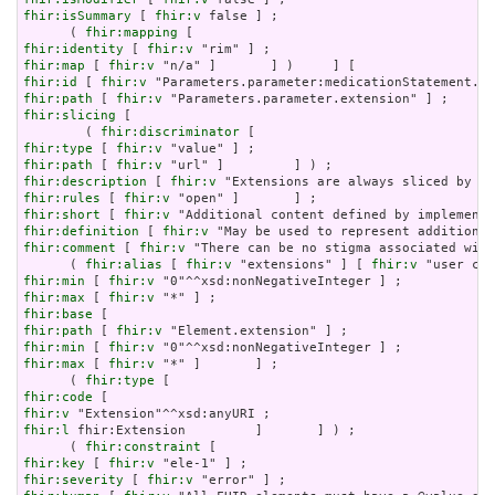
fhir:isSummary
 [ 
fhir:v
 false ] ;

      ( 
fhir:mapping
fhir:identity
 [ 
fhir:v
fhir:map
 [ 
fhir:v
fhir:id
 [ 
fhir:v
fhir:path
 [ 
fhir:v
fhir:slicing
 [

        ( 
fhir:discriminator
fhir:type
 [ 
fhir:v
fhir:path
 [ 
fhir:v
fhir:description
 [ 
fhir:v
fhir:rules
 [ 
fhir:v
fhir:short
 [ 
fhir:v
fhir:definition
 [ 
fhir:v
fhir:comment
 [ 
fhir:v
 "There can be no stigma associated with
      ( 
fhir:alias
 [ 
fhir:v
 "extensions" ] [ 
fhir:v
fhir:min
 [ 
fhir:v
fhir:max
 [ 
fhir:v
fhir:base
fhir:path
 [ 
fhir:v
fhir:min
 [ 
fhir:v
fhir:max
 [ 
fhir:v
 "*" ]       ] ;

      ( 
fhir:type
fhir:code
fhir:v
fhir:l
 fhir:Extension         ]       ] ) ;

      ( 
fhir:constraint
fhir:key
 [ 
fhir:v
fhir:severity
 [ 
fhir:v