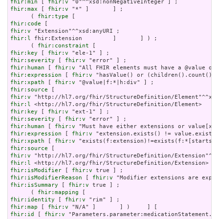
fhir:min
 [ 
fhir:v
fhir:max
 [ 
fhir:v
 "*" ]       ] ;

      ( 
fhir:type
fhir:code
fhir:v
fhir:l
 fhir:Extension         ]       ] ) ;

      ( 
fhir:constraint
fhir:key
 [ 
fhir:v
fhir:severity
 [ 
fhir:v
fhir:human
 [ 
fhir:v
fhir:expression
 [ 
fhir:v
fhir:xpath
 [ 
fhir:v
fhir:source
fhir:v
fhir:l
fhir:key
 [ 
fhir:v
fhir:severity
 [ 
fhir:v
fhir:human
 [ 
fhir:v
fhir:expression
 [ 
fhir:v
fhir:xpath
 [ 
fhir:v
fhir:source
fhir:v
fhir:l
fhir:isModifier
 [ 
fhir:v
fhir:isModifierReason
 [ 
fhir:v
fhir:isSummary
 [ 
fhir:v
 true ] ;

      ( 
fhir:mapping
fhir:identity
 [ 
fhir:v
fhir:map
 [ 
fhir:v
fhir:id
 [ 
fhir:v