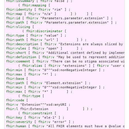
fhir:isSummary
 [ 
fhir:v
 false ] ;

      ( 
fhir:mapping
fhir:identity
 [ 
fhir:v
fhir:map
 [ 
fhir:v
fhir:id
 [ 
fhir:v
fhir:path
 [ 
fhir:v
fhir:slicing
 [

        ( 
fhir:discriminator
fhir:type
 [ 
fhir:v
fhir:path
 [ 
fhir:v
fhir:description
 [ 
fhir:v
fhir:rules
 [ 
fhir:v
fhir:short
 [ 
fhir:v
fhir:definition
 [ 
fhir:v
fhir:comment
 [ 
fhir:v
 "There can be no stigma associated with
      ( 
fhir:alias
 [ 
fhir:v
 "extensions" ] [ 
fhir:v
fhir:min
 [ 
fhir:v
fhir:max
 [ 
fhir:v
fhir:base
fhir:path
 [ 
fhir:v
fhir:min
 [ 
fhir:v
fhir:max
 [ 
fhir:v
 "*" ]       ] ;

      ( 
fhir:type
fhir:code
fhir:v
fhir:l
 fhir:Extension         ]       ] ) ;

      ( 
fhir:constraint
fhir:key
 [ 
fhir:v
fhir:severity
 [ 
fhir:v
fhir:human
 [ 
fhir:v