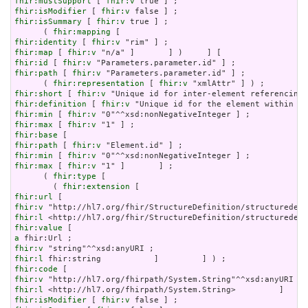
fhir:mustSupport
 [ 
fhir:v
fhir:isModifier
 [ 
fhir:v
fhir:isSummary
 [ 
fhir:v
 true ] ;

      ( 
fhir:mapping
fhir:identity
 [ 
fhir:v
fhir:map
 [ 
fhir:v
fhir:id
 [ 
fhir:v
fhir:path
 [ 
fhir:v
 "Parameters.parameter.id" ] ;

      ( 
fhir:representation
 [ 
fhir:v
fhir:short
 [ 
fhir:v
fhir:definition
 [ 
fhir:v
fhir:min
 [ 
fhir:v
fhir:max
 [ 
fhir:v
fhir:base
fhir:path
 [ 
fhir:v
fhir:min
 [ 
fhir:v
fhir:max
 [ 
fhir:v
 "1" ]       ] ;

      ( 
fhir:type
 [

        ( 
fhir:extension
fhir:url
fhir:v
fhir:l
fhir:value
a
fhir:v
fhir:l
fhir:code
fhir:v
fhir:l
fhir:isModifier
 [ 
fhir:v