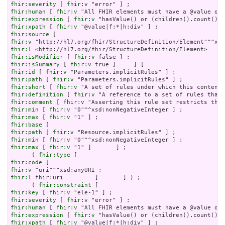
fhir:severity
 [ 
fhir:v
fhir:human
 [ 
fhir:v
fhir:expression
 [ 
fhir:v
fhir:xpath
 [ 
fhir:v
fhir:source
fhir:v
fhir:l
fhir:isModifier
 [ 
fhir:v
fhir:isSummary
 [ 
fhir:v
fhir:id
 [ 
fhir:v
fhir:path
 [ 
fhir:v
fhir:short
 [ 
fhir:v
fhir:definition
 [ 
fhir:v
fhir:comment
 [ 
fhir:v
fhir:min
 [ 
fhir:v
fhir:max
 [ 
fhir:v
fhir:base
fhir:path
 [ 
fhir:v
fhir:min
 [ 
fhir:v
fhir:max
 [ 
fhir:v
 "1" ]       ] ;

      ( 
fhir:type
fhir:code
fhir:v
fhir:l
 fhir:uri         ]       ] ) ;

      ( 
fhir:constraint
fhir:key
 [ 
fhir:v
fhir:severity
 [ 
fhir:v
fhir:human
 [ 
fhir:v
fhir:expression
 [ 
fhir:v
fhir:xpath
 [ 
fhir:v