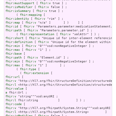
fhir:mustSupport
 [ 
fhir:v
fhir:isModifier
 [ 
fhir:v
fhir:isSummary
 [ 
fhir:v
 true ] ;

      ( 
fhir:mapping
fhir:identity
 [ 
fhir:v
fhir:map
 [ 
fhir:v
fhir:id
 [ 
fhir:v
fhir:path
 [ 
fhir:v
 "Parameters.parameter.id" ] ;

      ( 
fhir:representation
 [ 
fhir:v
fhir:short
 [ 
fhir:v
fhir:definition
 [ 
fhir:v
fhir:min
 [ 
fhir:v
fhir:max
 [ 
fhir:v
fhir:base
fhir:path
 [ 
fhir:v
fhir:min
 [ 
fhir:v
fhir:max
 [ 
fhir:v
 "1" ]       ] ;

      ( 
fhir:type
 [

        ( 
fhir:extension
fhir:url
fhir:v
fhir:l
fhir:value
a
fhir:v
fhir:l
fhir:code
fhir:v
fhir:l
fhir:isModifier
 [ 
fhir:v