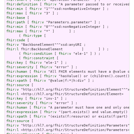
fhir:definition
 [ 
fhir:v
fhir:min
 [ 
fhir:v
fhir:max
 [ 
fhir:v
fhir:base
fhir:path
 [ 
fhir:v
fhir:min
 [ 
fhir:v
fhir:max
 [ 
fhir:v
 "*" ]       ] ;

      ( 
fhir:type
fhir:code
fhir:v
fhir:l
 fhir:BackboneElement         ]       ] ) ;

      ( 
fhir:condition
 [ 
fhir:v
 "ele-1" ] ) ;

      ( 
fhir:constraint
fhir:key
 [ 
fhir:v
fhir:severity
 [ 
fhir:v
fhir:human
 [ 
fhir:v
fhir:expression
 [ 
fhir:v
fhir:xpath
 [ 
fhir:v
fhir:source
fhir:v
fhir:l
fhir:key
 [ 
fhir:v
fhir:severity
 [ 
fhir:v
fhir:human
 [ 
fhir:v
fhir:expression
 [ 
fhir:v
fhir:xpath
 [ 
fhir:v
fhir:source
fhir:v
fhir:l