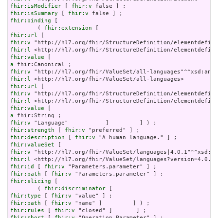
fhir:isModifier
 [ 
fhir:v
fhir:isSummary
 [ 
fhir:v
fhir:binding
 [

        ( 
fhir:extension
fhir:url
fhir:v
fhir:l
fhir:value
a
fhir:v
fhir:l
fhir:url
fhir:v
fhir:l
fhir:value
a
fhir:v
fhir:strength
 [ 
fhir:v
fhir:description
 [ 
fhir:v
fhir:valueSet
fhir:v
fhir:l
fhir:id
 [ 
fhir:v
fhir:path
 [ 
fhir:v
fhir:slicing
 [

        ( 
fhir:discriminator
fhir:type
 [ 
fhir:v
fhir:path
 [ 
fhir:v
fhir:rules
 [ 
fhir:v
fhir:short
 [ 
fhir:v