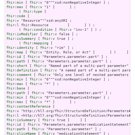
fhir:min
 [ 
fhir:v
fhir:max
 [ 
fhir:v
 "1" ]       ] ;

      ( 
fhir:type
fhir:code
fhir:v
fhir:l
 fhir:Resource         ]       ] ) ;

      ( 
fhir:condition
 [ 
fhir:v
fhir:isModifier
 [ 
fhir:v
fhir:isSummary
 [ 
fhir:v
 true ] ;

      ( 
fhir:mapping
fhir:identity
 [ 
fhir:v
fhir:map
 [ 
fhir:v
fhir:id
 [ 
fhir:v
fhir:path
 [ 
fhir:v
fhir:short
 [ 
fhir:v
fhir:definition
 [ 
fhir:v
fhir:comment
 [ 
fhir:v
fhir:min
 [ 
fhir:v
fhir:max
 [ 
fhir:v
fhir:base
fhir:path
 [ 
fhir:v
fhir:min
 [ 
fhir:v
fhir:max
 [ 
fhir:v
fhir:contentReference
fhir:v
fhir:l
fhir:isSummary
 [ 
fhir:v
fhir:id
 [ 
fhir:v
fhir:path
 [ 
fhir:v
fhir:sliceName
 [ 
fhir:v