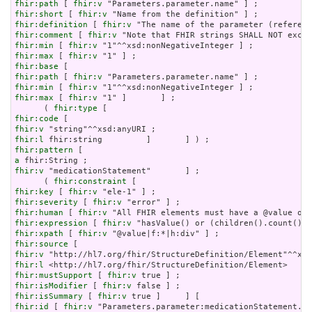
fhir:path
 [ 
fhir:v
fhir:short
 [ 
fhir:v
fhir:definition
 [ 
fhir:v
fhir:comment
 [ 
fhir:v
fhir:min
 [ 
fhir:v
fhir:max
 [ 
fhir:v
fhir:base
fhir:path
 [ 
fhir:v
fhir:min
 [ 
fhir:v
fhir:max
 [ 
fhir:v
 "1" ]       ] ;

      ( 
fhir:type
fhir:code
fhir:v
fhir:l
fhir:pattern
a
fhir:v
 "medicationStatement"       ] ;

      ( 
fhir:constraint
fhir:key
 [ 
fhir:v
fhir:severity
 [ 
fhir:v
fhir:human
 [ 
fhir:v
fhir:expression
 [ 
fhir:v
fhir:xpath
 [ 
fhir:v
fhir:source
fhir:v
fhir:l
fhir:mustSupport
 [ 
fhir:v
fhir:isModifier
 [ 
fhir:v
fhir:isSummary
 [ 
fhir:v
fhir:id
 [ 
fhir:v