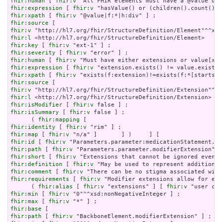
fhir:human
 [ 
fhir:v
fhir:expression
 [ 
fhir:v
fhir:xpath
 [ 
fhir:v
fhir:source
fhir:v
fhir:l
fhir:key
 [ 
fhir:v
fhir:severity
 [ 
fhir:v
fhir:human
 [ 
fhir:v
fhir:expression
 [ 
fhir:v
fhir:xpath
 [ 
fhir:v
fhir:source
fhir:v
fhir:l
fhir:isModifier
 [ 
fhir:v
fhir:isSummary
 [ 
fhir:v
 false ] ;

      ( 
fhir:mapping
fhir:identity
 [ 
fhir:v
fhir:map
 [ 
fhir:v
fhir:id
 [ 
fhir:v
fhir:path
 [ 
fhir:v
fhir:short
 [ 
fhir:v
fhir:definition
 [ 
fhir:v
fhir:comment
 [ 
fhir:v
fhir:requirements
 [ 
fhir:v
 "Modifier extensions allow for ext
      ( 
fhir:alias
 [ 
fhir:v
 "extensions" ] [ 
fhir:v
 "user con
fhir:min
 [ 
fhir:v
fhir:max
 [ 
fhir:v
fhir:base
fhir:path
 [ 
fhir:v