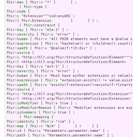
fhir:max
 [ 
fhir:v
 "*" ]       ] ;

      ( 
fhir:type
fhir:code
fhir:v
fhir:l
 fhir:Extension         ]       ] ) ;

      ( 
fhir:constraint
fhir:key
 [ 
fhir:v
fhir:severity
 [ 
fhir:v
fhir:human
 [ 
fhir:v
fhir:expression
 [ 
fhir:v
fhir:xpath
 [ 
fhir:v
fhir:source
fhir:v
fhir:l
fhir:key
 [ 
fhir:v
fhir:severity
 [ 
fhir:v
fhir:human
 [ 
fhir:v
fhir:expression
 [ 
fhir:v
fhir:xpath
 [ 
fhir:v
fhir:source
fhir:v
fhir:l
fhir:isModifier
 [ 
fhir:v
fhir:isModifierReason
 [ 
fhir:v
fhir:isSummary
 [ 
fhir:v
 true ] ;

      ( 
fhir:mapping
fhir:identity
 [ 
fhir:v
fhir:map
 [ 
fhir:v
fhir:id
 [ 
fhir:v
fhir:path
 [ 
fhir:v