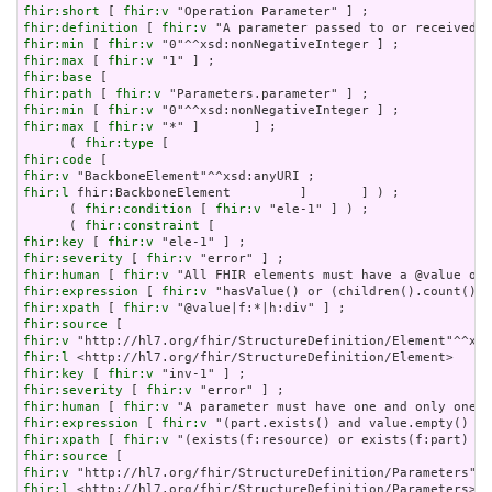
fhir:short
 [ 
fhir:v
fhir:definition
 [ 
fhir:v
fhir:min
 [ 
fhir:v
fhir:max
 [ 
fhir:v
fhir:base
fhir:path
 [ 
fhir:v
fhir:min
 [ 
fhir:v
fhir:max
 [ 
fhir:v
 "*" ]       ] ;

      ( 
fhir:type
fhir:code
fhir:v
fhir:l
 fhir:BackboneElement         ]       ] ) ;

      ( 
fhir:condition
 [ 
fhir:v
 "ele-1" ] ) ;

      ( 
fhir:constraint
fhir:key
 [ 
fhir:v
fhir:severity
 [ 
fhir:v
fhir:human
 [ 
fhir:v
fhir:expression
 [ 
fhir:v
fhir:xpath
 [ 
fhir:v
fhir:source
fhir:v
fhir:l
fhir:key
 [ 
fhir:v
fhir:severity
 [ 
fhir:v
fhir:human
 [ 
fhir:v
fhir:expression
 [ 
fhir:v
fhir:xpath
 [ 
fhir:v
fhir:source
fhir:v
fhir:l