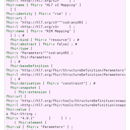
fhir:l
fhir:name
 [ 
fhir:v
 "HL7 v2 Mapping" ]

fhir:identity
 [ 
fhir:v
fhir:uri
fhir:v
fhir:l
fhir:name
 [ 
fhir:v
 "RIM Mapping" ]

  ] ) ; # 

fhir:kind
 [ 
fhir:v
 "resource"] ; # 

fhir:abstract
 [ 
fhir:v
 false] ; # 

fhir:type
fhir:v
fhir:l
 fhir:Parameters

  ] ; # 

fhir:baseDefinition
fhir:v
fhir:l
 <http://hl7.org/fhir/StructureDefinition/Parameters>

  ] ; # 

fhir:derivation
 [ 
fhir:v
 "constraint"] ; # 

fhir:snapshot
 [

    ( 
fhir:extension
fhir:url
fhir:v
fhir:l
fhir:value
a
fhir:v
 "4.0.1"       ]     ] ) ;

    ( 
fhir:element
fhir:id
 [ 
fhir:v