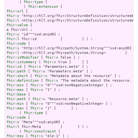
      ( 
fhir:type
 [

        ( 
fhir:extension
fhir:url
fhir:v
fhir:l
fhir:value
a
fhir:v
fhir:l
fhir:code
fhir:v
fhir:l
fhir:isModifier
 [ 
fhir:v
fhir:isSummary
 [ 
fhir:v
fhir:id
 [ 
fhir:v
fhir:path
 [ 
fhir:v
fhir:short
 [ 
fhir:v
fhir:definition
 [ 
fhir:v
fhir:min
 [ 
fhir:v
fhir:max
 [ 
fhir:v
fhir:base
fhir:path
 [ 
fhir:v
fhir:min
 [ 
fhir:v
fhir:max
 [ 
fhir:v
 "1" ]       ] ;

      ( 
fhir:type
fhir:code
fhir:v
fhir:l
 fhir:Meta         ]       ] ) ;

      ( 
fhir:constraint
fhir:key
 [ 
fhir:v