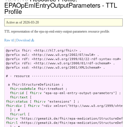
EPAOpEmlEntryOutputParameters - TTL
Profile
Active as of 2026-03-20
TTL representation of the epa-op-eml-entry-output-parameters resource profile.
Raw ttl
|
Download
@prefix fhir: <http://hl7.org/fhir/> .

@prefix owl: <http://www.w3.org/2002/07/owl#> .

@prefix rdf: <http://www.w3.org/1999/02/22-rdf-syntax-ns#> .

@prefix rdfs: <http://www.w3.org/2000/01/rdf-schema#> .

@prefix xsd: <http://www.w3.org/2001/XMLSchema#> .

# - resource ------------------------------------------------
 a fhir:StructureDefinition ;

fhir:nodeRole
 fhir:treeRoot ;

fhir:id
 [ 
fhir:v
 "epa-op-eml-entry-output-parameters"] ; # 

fhir:text
fhir:status
 [ 
fhir:v
fhir:div
 [ 
fhir:v
 "<div xml
fhir:url
fhir:v
fhir:l
 <https://gematik.de/fhir/epa-medication/StructureDefin