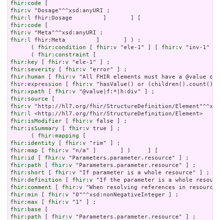
fhir:code
fhir:v
fhir:l
fhir:code
fhir:v
fhir:l
 fhir:Meta         ]       ] ) ;

      ( 
fhir:condition
 [ 
fhir:v
 "ele-1" ] [ 
fhir:v
 "inv-1" ] 
      ( 
fhir:constraint
fhir:key
 [ 
fhir:v
fhir:severity
 [ 
fhir:v
fhir:human
 [ 
fhir:v
fhir:expression
 [ 
fhir:v
fhir:xpath
 [ 
fhir:v
fhir:source
fhir:v
fhir:l
fhir:isModifier
 [ 
fhir:v
fhir:isSummary
 [ 
fhir:v
 true ] ;

      ( 
fhir:mapping
fhir:identity
 [ 
fhir:v
fhir:map
 [ 
fhir:v
fhir:id
 [ 
fhir:v
fhir:path
 [ 
fhir:v
fhir:short
 [ 
fhir:v
fhir:definition
 [ 
fhir:v
fhir:comment
 [ 
fhir:v
fhir:min
 [ 
fhir:v
fhir:max
 [ 
fhir:v
fhir:base
fhir:path
 [ 
fhir:v