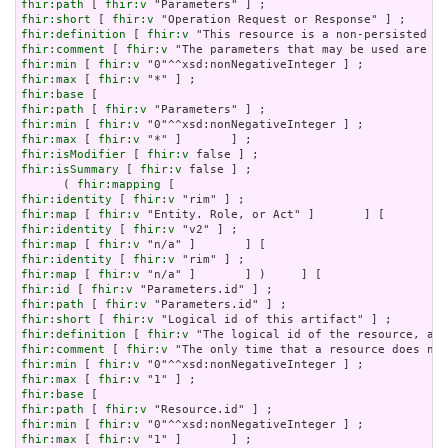
fhir:path
 [ 
fhir:v
fhir:short
 [ 
fhir:v
fhir:definition
 [ 
fhir:v
fhir:comment
 [ 
fhir:v
fhir:min
 [ 
fhir:v
fhir:max
 [ 
fhir:v
fhir:base
fhir:path
 [ 
fhir:v
fhir:min
 [ 
fhir:v
fhir:max
 [ 
fhir:v
fhir:isModifier
 [ 
fhir:v
fhir:isSummary
 [ 
fhir:v
 false ] ;

      ( 
fhir:mapping
fhir:identity
 [ 
fhir:v
fhir:map
 [ 
fhir:v
fhir:identity
 [ 
fhir:v
fhir:map
 [ 
fhir:v
fhir:identity
 [ 
fhir:v
fhir:map
 [ 
fhir:v
fhir:id
 [ 
fhir:v
fhir:path
 [ 
fhir:v
fhir:short
 [ 
fhir:v
fhir:definition
 [ 
fhir:v
fhir:comment
 [ 
fhir:v
fhir:min
 [ 
fhir:v
fhir:max
 [ 
fhir:v
fhir:base
fhir:path
 [ 
fhir:v
fhir:min
 [ 
fhir:v
fhir:max
 [ 
fhir:v
 "1" ]       ] ;
