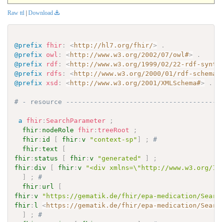
Raw ttl
|
Download
@prefix
fhir
:
<
http://hl7.org/fhir/
>
.
@prefix
owl
:
<
http://www.w3.org/2002/07/owl#
>
.
@prefix
rdf
:
<
http://www.w3.org/1999/02/22-rdf-synta
@prefix
rdfs
:
<
http://www.w3.org/2000/01/rdf-schema#
@prefix
xsd
:
<
http://www.w3.org/2001/XMLSchema#
>
.
# - resource ---------------------------------------
a
fhir
:
SearchParameter
;
fhir
:
nodeRole
fhir
:
treeRoot
;
fhir
:
id
[
fhir
:
v
"context-sp"
]
;
# 
fhir
:
text
[
fhir
:
status
[
fhir
:
v
"generated"
]
;
fhir
:
div
[
fhir
:
v
"<div xmlns=\"http://www.w3.org/19
]
;
# 
fhir
:
url
[
fhir
:
v
"https://gematik.de/fhir/epa-medication/Searc
fhir
:
l
<
https://gematik.de/fhir/epa-medication/Searc
]
;
# 