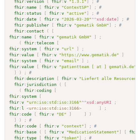
fhir
:
version
[
fhir
:
v
"1.3.1"
]
;
# 
fhir
:
name
[
fhir
:
v
"ContextSP"
]
;
# 
fhir
:
status
[
fhir
:
v
"active"
]
;
# 
fhir
:
date
[
fhir
:
v
"2026-03-20"
^^
xsd
:
date
]
;
# 
fhir
:
publisher
[
fhir
:
v
"gematik GmbH"
]
;
# 
fhir
:
contact
(
[
fhir
:
name
[
fhir
:
v
"gematik GmbH"
]
;
(
fhir
:
telecom
[
fhir
:
system
[
fhir
:
v
"url"
]
;
fhir
:
value
[
fhir
:
v
"https://www.gematik.de"
]
]
fhir
:
system
[
fhir
:
v
"email"
]
;
fhir
:
value
[
fhir
:
v
"patientteam [ at ] gematik.de"
]
)
;
# 
fhir
:
description
[
fhir
:
v
"Liefert alle Resourcen 
fhir
:
jurisdiction
(
[
(
fhir
:
coding
[
fhir
:
system
[
fhir
:
v
"urn:iso:std:iso:3166"
^^
xsd
:
anyURI
;
fhir
:
l
<
urn:iso:std:iso:3166
>
]
;
fhir
:
code
[
fhir
:
v
"DE"
]
]
)
]
)
;
# 
fhir
:
code
[
fhir
:
v
"context"
]
;
# 
fhir
:
base
(
[
fhir
:
v
"MedicationStatement"
]
[
fhir
fhir
:
type
[
fhir
:
v
"token"
]
;
# 