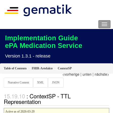
Implementation Guide
ePA Medication Service
Version 1.3.1 - release
Table of Contents
FHIR-Artefakte
ContextSP
<vorherige
|
unten
|
nächste>
Narrative Content
XML
JSON
: ContextSP - TTL
Representation
Active as of 2026-03-20