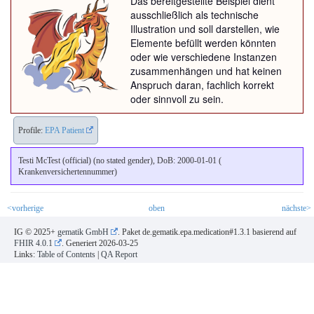
Das bereitgestellte Beispiel dient
ausschließlich als technische
Illustration und soll darstellen, wie
Elemente befüllt werden könnten
oder wie verschiedene Instanzen
zusammenhängen und hat keinen
Anspruch daran, fachlich korrekt
oder sinnvoll zu sein.
Profile:
EPA Patient
Testi McTest (official) (no stated gender), DoB: 2000-01-01 (
Krankenversichertennummer)
<vorherige
oben
nächste>
IG © 2025+
gematik GmbH
. Paket de.gematik.epa.medication#1.3.1 basierend auf
FHIR 4.0.1
. Generiert
2026-03-25
Links:
Table of Contents
|
QA Report