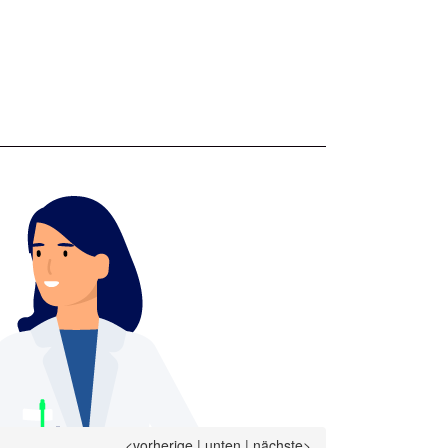
<vorherige
|
unten
|
nächste>