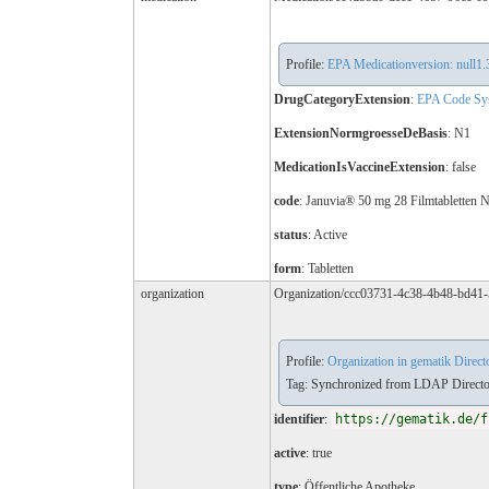
Profile:
EPA Medicationversion: null1.
DrugCategoryExtension
:
EPA Code Syst
ExtensionNormgroesseDeBasis
: N1
MedicationIsVaccineExtension
: false
code
:
Januvia® 50 mg 28 Filmtabletten 
status
: Active
form
:
Tabletten
organization
Organization/ccc03731-4c38-4b48-bd41
Profile:
Organization in gematik Directo
Tag: Synchronized from LDAP Director
identifier
:
https://gematik.de/f
active
: true
type
:
Öffentliche Apotheke