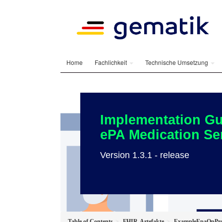
Home
Fachlichkeit
Technische Umsetzung
Implementation Gu
ePA Medication Se
Version 1.3.1 - release
Table of Contents
FHIR-Artefakte
ExampleEpaOpProv