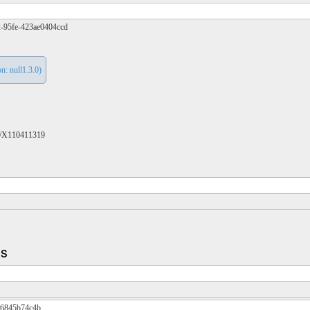
2-95fe-423ae0404ccd
: null1.3.0)
D/X110411319
ns
96845b74c4b