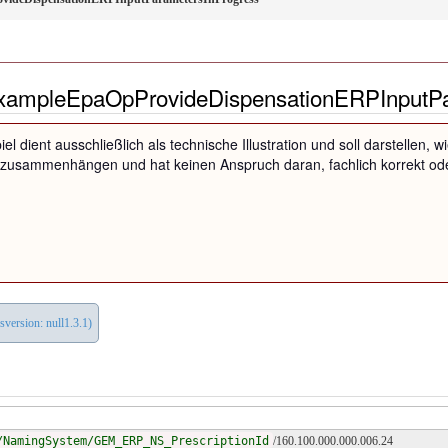
xampleEpaOpProvideDispensationERPInputPa
iel dient ausschließlich als technische Illustration und soll darstellen
zusammenhängen und hat keinen Anspruch daran, fachlich korrekt oder
version: null1.3.1)
/NamingSystem/GEM_ERP_NS_PrescriptionId
/160.100.000.000.006.24