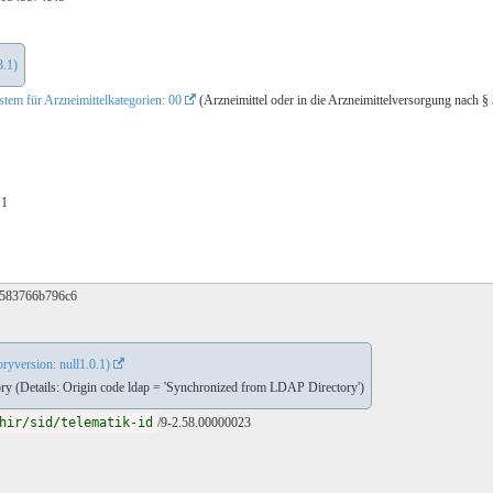
3.1)
em für Arzneimittelkategorien: 00
(Arzneimittel oder in die Arzneimittelversorgung nach
N1
-583766b796c6
ryversion: null1.0.1)
y (Details: Origin code ldap = 'Synchronized from LDAP Directory')
hir/sid/telematik-id
/9-2.58.00000023