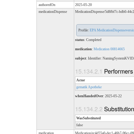
authoredOn
2025-05-20
medicationDispense
MedicationDispense/5d8fbf7c-bdb0-44c
Profile:
EPA MedicationDispenseversion
status
: Completed
medication
:
Medication 00814665
subject
: Identifier: NamingSystemKVI
Performers
Actor
gematik Apotheke
whenHandedOver
: 2025-05-22
Substitutio
WasSubstituted
false
medication
Medication/ec4d55a0-dec1-46b7-96cc-0