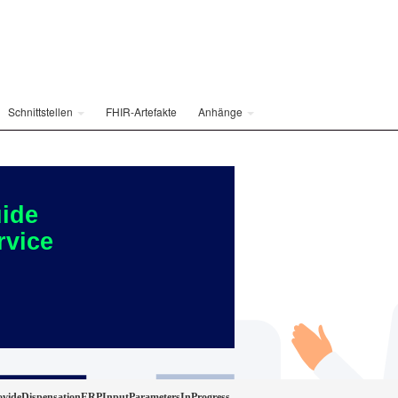
Schnittstellen
FHIR-Artefakte
Anhänge
ide
rvice
ideDispensationERPInputParametersInProgress