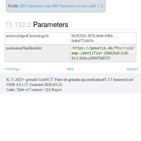
Profile:
EPA Operation Link eMP Parametersversion: null1.3.1)
Parameters
acknowledgedChronologyId
0b383501-f078-464b-b984-
9fdb6751601b
medicationPlanIdentifier
https://gematik.de/fhir/sid/
emp-identifier
/266620a9-2c26-
41c1-b0cb-a10947b867f5
<vorherige
oben
nächste>
IG © 2025+
gematik GmbH
. Paket de.gematik.epa.medication#1.3.1 basierend auf
FHIR 4.0.1
. Generiert
2026-03-25
Links:
Table of Contents
|
QA Report