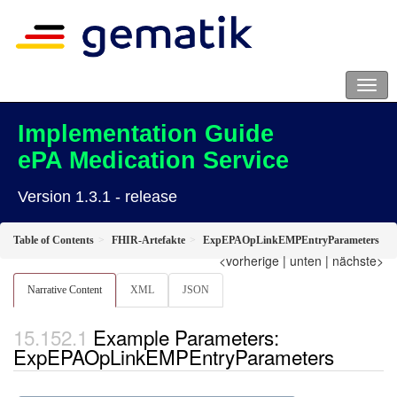
Implementation Guide
ePA Medication Service
Version 1.3.1 - release
Table of Contents
FHIR-Artefakte
ExpEPAOpLinkEMPEntryParameters
<vorherige
|
unten
|
nächste>
Narrative Content
XML
JSON
Example Parameters:
ExpEPAOpLinkEMPEntryParameters