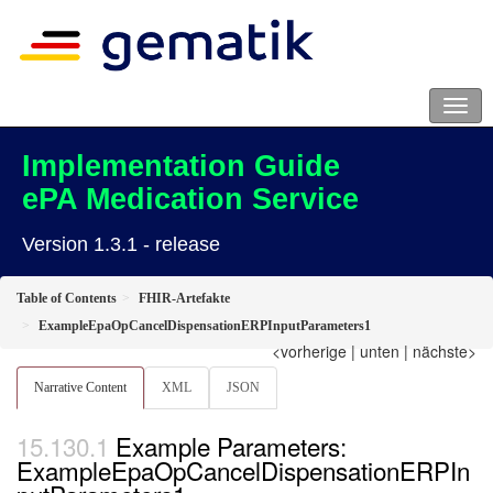
Implementation Guide
ePA Medication Service
Version 1.3.1 - release
Table of Contents
FHIR-Artefakte
ExampleEpaOpCancelDispensationERPInputParameters1
<vorherige
|
unten
|
nächste>
Narrative Content
XML
JSON
Example Parameters:
ExampleEpaOpCancelDispensationERPIn