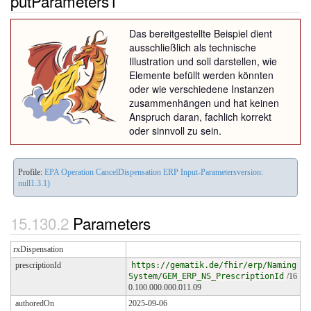
putParameters1
Das bereitgestellte Beispiel dient
ausschließlich als technische
Illustration und soll darstellen, wie
Elemente befüllt werden könnten
oder wie verschiedene Instanzen
zusammenhängen und hat keinen
Anspruch daran, fachlich korrekt
oder sinnvoll zu sein.
Profile:
EPA Operation CancelDispensation ERP Input-Parametersversion:
null1.3.1)
Parameters
rxDispensation
prescriptionId
https://gematik.de/fhir/erp/Naming
System/GEM_ERP_NS_PrescriptionId
/16
0.100.000.000.011.09
authoredOn
2025-09-06