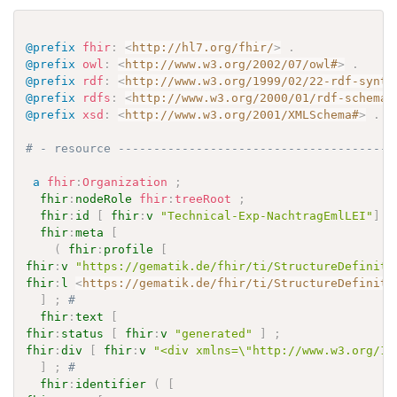
@prefix
fhir
:
<
http://hl7.org/fhir/
>
.
@prefix
owl
:
<
http://www.w3.org/2002/07/owl#
>
.
@prefix
rdf
:
<
http://www.w3.org/1999/02/22-rdf-synta
@prefix
rdfs
:
<
http://www.w3.org/2000/01/rdf-schema#
@prefix
xsd
:
<
http://www.w3.org/2001/XMLSchema#
>
.
# - resource ---------------------------------------
a
fhir
:
Organization
;
fhir
:
nodeRole
fhir
:
treeRoot
;
fhir
:
id
[
fhir
:
v
"Technical-Exp-NachtragEmlLEI"
]
;
fhir
:
meta
[
(
fhir
:
profile
[
fhir
:
v
"https://gematik.de/fhir/ti/StructureDefiniti
fhir
:
l
<
https://gematik.de/fhir/ti/StructureDefiniti
]
;
# 
fhir
:
text
[
fhir
:
status
[
fhir
:
v
"generated"
]
;
fhir
:
div
[
fhir
:
v
"<div xmlns=\"http://www.w3.org/19
]
;
# 
fhir
:
identifier
(
[