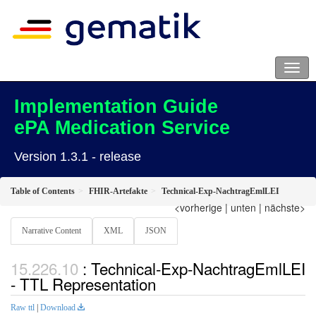
Implementation Guide
ePA Medication Service
Version 1.3.1 - release
Table of Contents
FHIR-Artefakte
Technical-Exp-NachtragEmlLEI
<vorherige
|
unten
|
nächste>
Narrative Content
XML
JSON
: Technical-Exp-NachtragEmlLEI
- TTL Representation
Raw ttl
|
Download