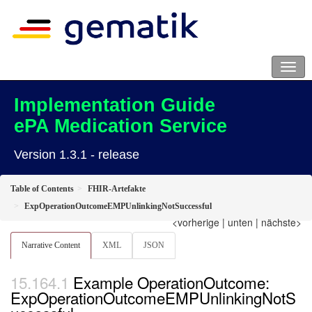
Implementation Guide
ePA Medication Service
Version 1.3.1 - release
Table of Contents
FHIR-Artefakte
ExpOperationOutcomeEMPUnlinkingNotSuccessful
<vorherige
|
unten
|
nächste>
Narrative Content
XML
JSON
Example OperationOutcome:
ExpOperationOutcomeEMPUnlinkingNotS