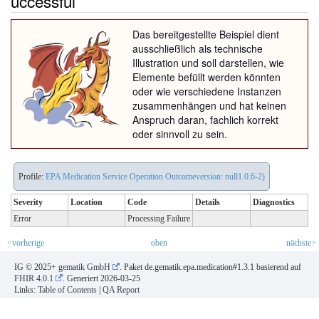
uccessful
Das bereitgestellte Beispiel dient
ausschließlich als technische
Illustration und soll darstellen, wie
Elemente befüllt werden könnten
oder wie verschiedene Instanzen
zusammenhängen und hat keinen
Anspruch daran, fachlich korrekt
oder sinnvoll zu sein.
Profile:
EPA Medication Service Operation Outcomeversion: null1.0.6-2)
Severity
Location
Code
Details
Diagnostics
Error
Processing Failure
<vorherige
oben
nächste>
IG © 2025+
gematik GmbH
. Paket de.gematik.epa.medication#1.3.1 basierend auf
FHIR 4.0.1
. Generiert
2026-03-25
Links:
Table of Contents
|
QA Report