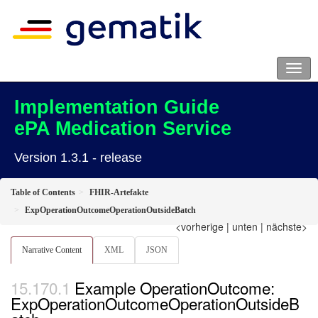
Implementation Guide
ePA Medication Service
Version 1.3.1 - release
Table of Contents
FHIR-Artefakte
ExpOperationOutcomeOperationOutsideBatch
<vorherige
|
unten
|
nächste>
Narrative Content
XML
JSON
Example OperationOutcome:
ExpOperationOutcomeOperationOutsideB