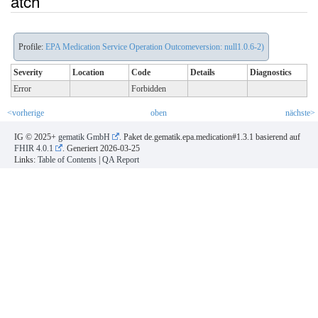
atch
Profile:
EPA Medication Service Operation Outcomeversion: null1.0.6-2)
Severity
Location
Code
Details
Diagnostics
Error
Forbidden
<vorherige
oben
nächste>
IG © 2025+
gematik GmbH
. Paket de.gematik.epa.medication#1.3.1 basierend auf
FHIR 4.0.1
. Generiert
2026-03-25
Links:
Table of Contents
|
QA Report