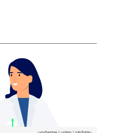
<vorherige
|
unten
|
nächste>