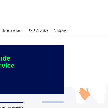
Schnittstellen
FHIR-Artefakte
Anhänge
ide
rvice
omeDosageInvalid