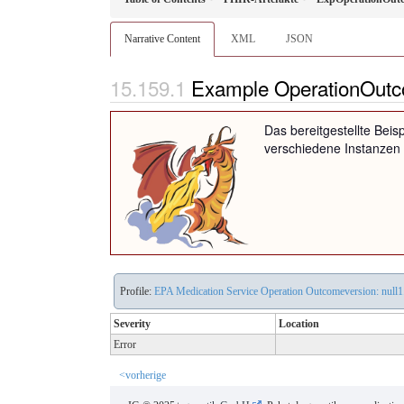
Narrative Content
XML
JSON
Example OperationOutc
Das bereitgestellte Beisp
verschiedene Instanzen 
Profile:
EPA Medication Service Operation Outcomeversion: null1
Severity
Location
Error
<vorherige