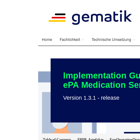
Home
Fachlichkeit
Technische Umsetzung
Implementation Gu
ePA Medication Se
Version 1.3.1 - release
Table of Contents
FHIR-Artefakte
ExpOperationOutc