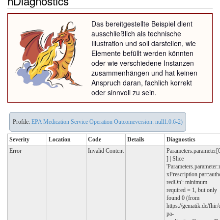
hDiagnostics
Das bereitgestellte Beispiel dient
ausschließlich als technische
Illustration und soll darstellen, wie
Elemente befüllt werden könnten
oder wie verschiedene Instanzen
zusammenhängen und hat keinen
Anspruch daran, fachlich korrekt
oder sinnvoll zu sein.
Profile:
EPA Medication Service Operation Outcomeversion: null1.0.6-2)
Severity
Location
Code
Details
Diagnostics
Error
Invalid Content
Parameters.parameter[
] | Slice
'Parameters.parameter:
xPrescription.part:auth
redOn': minimum
required = 1, but only
found 0 (from
https://gematik.de/fhir/
pa-