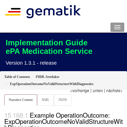
Implementation Guide
ePA Medication Service
Version 1.3.1 - release
Table of Contents
FHIR-Artefakte
ExpOperationOutcomeNoValidStructureWithDiagnostics
<vorherige
|
unten
|
nächste>
Narrative Content
XML
JSON
Example OperationOutcome:
ExpOperationOutcomeNoValidStructureWit