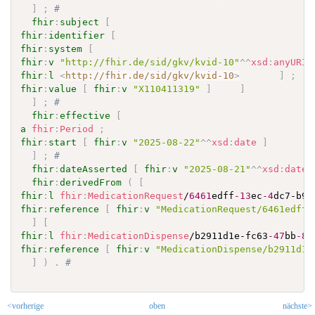
]
;
# 
fhir
:
subject
[
fhir
:
identifier
[
fhir
:
system
[
fhir
:
v
"http://fhir.de/sid/gkv/kvid-10"
^^
xsd
:
anyURI
fhir
:
l
<
http://fhir.de/sid/gkv/kvid-10
>
]
;
fhir
:
value
[
fhir
:
v
"X110411319"
]
]
]
;
# 
fhir
:
effective
[
a
fhir
:
Period
;
fhir
:
start
[
fhir
:
v
"2025-08-22"
^^
xsd
:
date
]
]
;
# 
fhir
:
dateAsserted
[
fhir
:
v
"2025-08-21"
^^
xsd
:
date
]
fhir
:
derivedFrom
(
[
fhir
:
l
fhir
:
MedicationRequest
/
6461
edff
-13
ec
-4
dc7-b9f
fhir
:
reference
[
fhir
:
v
"MedicationRequest/6461edff-
]
[
fhir
:
l
fhir
:
MedicationDispense
/b2911d1e-fc63
-47
bb
-88
fhir
:
reference
[
fhir
:
v
"MedicationDispense/b2911d1e
]
)
.
# 
<vorherige
oben
nächste>