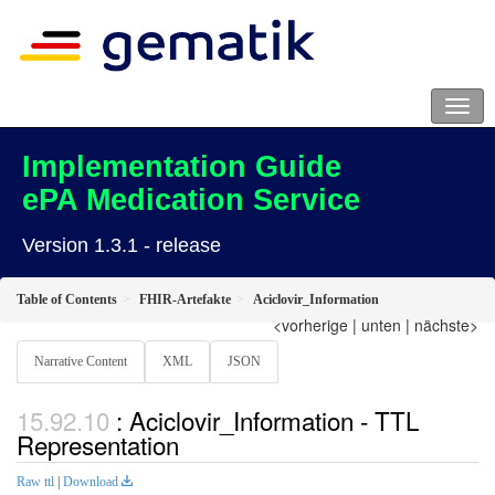
Implementation Guide
ePA Medication Service
Version 1.3.1 - release
Table of Contents
FHIR-Artefakte
Aciclovir_Information
<vorherige
|
unten
|
nächste>
Narrative Content
XML
JSON
: Aciclovir_Information - TTL
Representation
Raw ttl
|
Download