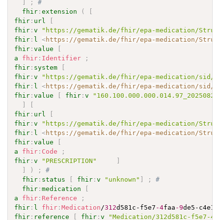
]
;
# 
fhir
:
extension
(
[
fhir
:
url
[
fhir
:
v
"https://gematik.de/fhir/epa-medication/Struc
fhir
:
l
<
https://gematik.de/fhir/epa-medication/Struc
fhir
:
value
[
a
fhir
:
Identifier
;
fhir
:
system
[
fhir
:
v
"https://gematik.de/fhir/epa-medication/sid/r
fhir
:
l
<
https://gematik.de/fhir/epa-medication/sid/r
fhir
:
value
[
fhir
:
v
"160.100.000.000.014.97_20250821
]
[
fhir
:
url
[
fhir
:
v
"https://gematik.de/fhir/epa-medication/Struc
fhir
:
l
<
https://gematik.de/fhir/epa-medication/Struc
fhir
:
value
[
a
fhir
:
Code
;
fhir
:
v
"PRESCRIPTION"
]
]
)
;
# 
fhir
:
status
[
fhir
:
v
"unknown"
]
;
# 
fhir
:
medication
[
a
fhir
:
Reference
;
fhir
:
l
fhir
:
Medication
/
312
d581c-f5e7
-4
faa
-9
de5-c4e15
fhir
:
reference
[
fhir
:
v
"Medication/312d581c-f5e7-4f