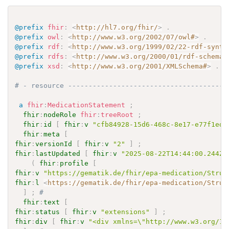
@prefix
fhir
:
<
http://hl7.org/fhir/
>
.
@prefix
owl
:
<
http://www.w3.org/2002/07/owl#
>
.
@prefix
rdf
:
<
http://www.w3.org/1999/02/22-rdf-synta
@prefix
rdfs
:
<
http://www.w3.org/2000/01/rdf-schema#
@prefix
xsd
:
<
http://www.w3.org/2001/XMLSchema#
>
.
# - resource ---------------------------------------
a
fhir
:
MedicationStatement
;
fhir
:
nodeRole
fhir
:
treeRoot
;
fhir
:
id
[
fhir
:
v
"cfb84928-15d6-468c-8e17-e77f1ed4
fhir
:
meta
[
fhir
:
versionId
[
fhir
:
v
"2"
]
;
fhir
:
lastUpdated
[
fhir
:
v
"2025-08-22T14:44:00.244Z"
(
fhir
:
profile
[
fhir
:
v
"https://gematik.de/fhir/epa-medication/Struc
fhir
:
l
<
https://gematik.de/fhir/epa-medication/Struc
]
;
# 
fhir
:
text
[
fhir
:
status
[
fhir
:
v
"extensions"
]
;
fhir
:
div
[
fhir
:
v
"<div xmlns=\"http://www.w3.org/19