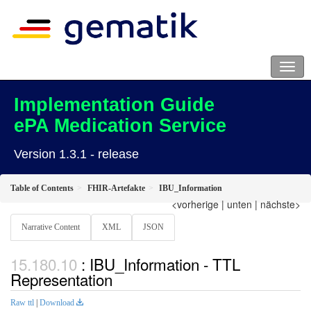
Implementation Guide
ePA Medication Service
Version 1.3.1 - release
Table of Contents
FHIR-Artefakte
IBU_Information
<vorherige
|
unten
|
nächste>
Narrative Content
XML
JSON
: IBU_Information - TTL
Representation
Raw ttl
|
Download