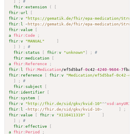
]
;
# 
fhir
:
extension
(
[
fhir
:
url
[
fhir
:
v
"https://gematik.de/fhir/epa-medication/Struc
fhir
:
l
<
https://gematik.de/fhir/epa-medication/Struc
fhir
:
value
[
a
fhir
:
Code
;
fhir
:
v
"MANUAL"
]
]
)
;
# 
fhir
:
status
[
fhir
:
v
"unknown"
]
;
# 
fhir
:
medication
[
a
fhir
:
Reference
;
fhir
:
l
fhir
:
Medication
/ef5d5baf
-0
c42
-4240
-9604
-7
fba9
fhir
:
reference
[
fhir
:
v
"Medication/ef5d5baf-0c42-42
]
;
# 
fhir
:
subject
[
fhir
:
identifier
[
fhir
:
system
[
fhir
:
v
"http://fhir.de/sid/gkv/kvid-10"
^^
xsd
:
anyURI
fhir
:
l
<
http://fhir.de/sid/gkv/kvid-10
>
]
;
fhir
:
value
[
fhir
:
v
"X110411319"
]
]
]
;
# 
fhir
:
effective
[
a
fhir
:
Period
;