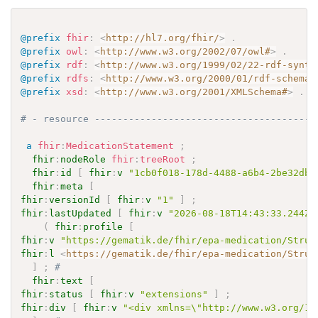
@prefix
fhir
:
<
http://hl7.org/fhir/
>
.
@prefix
owl
:
<
http://www.w3.org/2002/07/owl#
>
.
@prefix
rdf
:
<
http://www.w3.org/1999/02/22-rdf-synta
@prefix
rdfs
:
<
http://www.w3.org/2000/01/rdf-schema#
@prefix
xsd
:
<
http://www.w3.org/2001/XMLSchema#
>
.
# - resource ---------------------------------------
a
fhir
:
MedicationStatement
;
fhir
:
nodeRole
fhir
:
treeRoot
;
fhir
:
id
[
fhir
:
v
"1cb0f018-178d-4488-a6b4-2be32dbd
fhir
:
meta
[
fhir
:
versionId
[
fhir
:
v
"1"
]
;
fhir
:
lastUpdated
[
fhir
:
v
"2026-08-18T14:43:33.244Z"
(
fhir
:
profile
[
fhir
:
v
"https://gematik.de/fhir/epa-medication/Struc
fhir
:
l
<
https://gematik.de/fhir/epa-medication/Struc
]
;
# 
fhir
:
text
[
fhir
:
status
[
fhir
:
v
"extensions"
]
;
fhir
:
div
[
fhir
:
v
"<div xmlns=\"http://www.w3.org/19