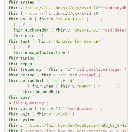
fhir
:
system
[
fhir
:
v
"http://fhir.de/sid/gkv/kvid-10"
^^
xsd
:
anyURI
fhir
:
l
<
http://fhir.de/sid/gkv/kvid-10
>
]
;
fhir
:
value
[
fhir
:
v
"X110411319"
]
]
]
;
# 
fhir
:
authoredOn
[
fhir
:
v
"2026-11-01"
^^
xsd
:
date
]
;
fhir
:
note
(
[
fhir
:
text
[
fhir
:
v
"Hinweis für den LE"
]
]
)
;
# 
fhir
:
dosageInstruction
(
[
fhir
:
timing
[
fhir
:
repeat
[
fhir
:
frequency
[
fhir
:
v
"1"
^^
xsd
:
positiveInteger
]
;
fhir
:
period
[
fhir
:
v
"1"
^^
xsd
:
decimal
]
;
fhir
:
periodUnit
[
fhir
:
v
"d"
]
;
(
fhir
:
when
[
fhir
:
v
"MORN"
]
)
]
(
fhir
:
doseAndRate
[
fhir
:
dose
[
a
fhir
:
Quantity
;
fhir
:
value
[
fhir
:
v
"1"
^^
xsd
:
decimal
]
;
fhir
:
unit
[
fhir
:
v
"Stück"
]
;
fhir
:
system
[
fhir
:
v
"https://fhir.kbv.de/CodeSystem/KBV_CS_SFHIR_
fhir
:
l
<
https://fhir.kbv.de/CodeSystem/KBV_CS_SFHIR_