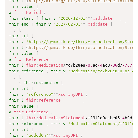
fhir
:
l
<
http://hl7.org/fhir/5.0/StructureDefinition/
fhir
:
value
[
a
fhir
:
Period
;
fhir
:
start
[
fhir
:
v
"2026-12-01"
^^
xsd
:
date
]
;
fhir
:
end
[
fhir
:
v
"2027-02-01"
^^
xsd
:
date
]
]
]
[
fhir
:
url
[
fhir
:
v
"https://gematik.de/fhir/epa-medication/Struc
fhir
:
l
<
https://gematik.de/fhir/epa-medication/Struc
fhir
:
value
[
a
fhir
:
Reference
;
fhir
:
l
fhir
:
Medication
/fc7b28e8
-05
ac
-4
ac8
-86
d7
-7677
d
fhir
:
reference
[
fhir
:
v
"Medication/fc7b28e8-05ac-4a
]
[
(
fhir
:
extension
[
fhir
:
url
[
fhir
:
v
"reference"
^^
xsd
:
anyURI
;
fhir
:
l
fhir
:
reference
]
;
fhir
:
value
[
a
fhir
:
Reference
;
fhir
:
l
fhir
:
MedicationStatement
/f29f1d0c-be05
-4
b0d-a
fhir
:
reference
[
fhir
:
v
"MedicationStatement/f29f1d0
fhir
:
url
[
fhir
:
v
"addedOn"
^^
xsd
:
anyURI
;