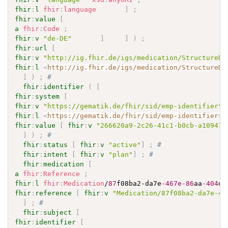
fhir
:
l
fhir
:
language
]
;
fhir
:
value
[
a
fhir
:
Code
;
fhir
:
v
"de-DE"
]
]
)
;
fhir
:
url
[
fhir
:
v
"http://ig.fhir.de/igs/medication/StructureDe
fhir
:
l
<
http://ig.fhir.de/igs/medication/StructureDe
]
)
;
# 
fhir
:
identifier
(
[
fhir
:
system
[
fhir
:
v
"https://gematik.de/fhir/sid/emp-identifier"
^
fhir
:
l
<
https://gematik.de/fhir/sid/emp-identifier
>
fhir
:
value
[
fhir
:
v
"266620a9-2c26-41c1-b0cb-a10947b
]
)
;
# 
fhir
:
status
[
fhir
:
v
"active"
]
;
# 
fhir
:
intent
[
fhir
:
v
"plan"
]
;
# 
fhir
:
medication
[
a
fhir
:
Reference
;
fhir
:
l
fhir
:
Medication
/
87
f08ba2-da7e
-467e-86
aa
-404
d9
fhir
:
reference
[
fhir
:
v
"Medication/87f08ba2-da7e-46
]
;
# 
fhir
:
subject
[
fhir
:
identifier
[