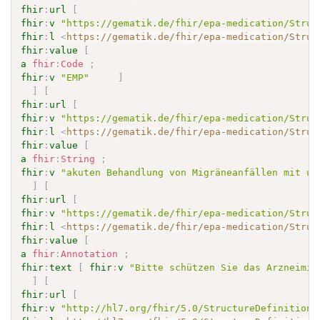
fhir
:
url
[
fhir
:
v
"https://gematik.de/fhir/epa-medication/Struc
fhir
:
l
<
https://gematik.de/fhir/epa-medication/Struc
fhir
:
value
[
a
fhir
:
Code
;
fhir
:
v
"EMP"
]
]
[
fhir
:
url
[
fhir
:
v
"https://gematik.de/fhir/epa-medication/Struc
fhir
:
l
<
https://gematik.de/fhir/epa-medication/Struc
fhir
:
value
[
a
fhir
:
String
;
fhir
:
v
"akuten Behandlung von Migräneanfällen mit un
]
[
fhir
:
url
[
fhir
:
v
"https://gematik.de/fhir/epa-medication/Struc
fhir
:
l
<
https://gematik.de/fhir/epa-medication/Struc
fhir
:
value
[
a
fhir
:
Annotation
;
fhir
:
text
[
fhir
:
v
"Bitte schützen Sie das Arzneimit
]
[
fhir
:
url
[
fhir
:
v
"http://hl7.org/fhir/5.0/StructureDefinition/