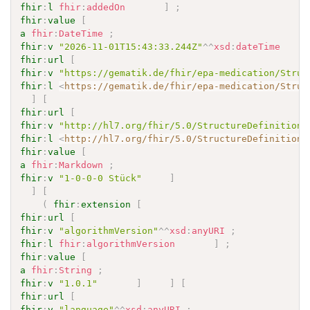
fhir
:
l
fhir
:
addedOn
]
;
fhir
:
value
[
a
fhir
:
DateTime
;
fhir
:
v
"2026-11-01T15:43:33.244Z"
^^
xsd
:
dateTime
fhir
:
url
[
fhir
:
v
"https://gematik.de/fhir/epa-medication/Struc
fhir
:
l
<
https://gematik.de/fhir/epa-medication/Struc
]
[
fhir
:
url
[
fhir
:
v
"http://hl7.org/fhir/5.0/StructureDefinition/
fhir
:
l
<
http://hl7.org/fhir/5.0/StructureDefinition/
fhir
:
value
[
a
fhir
:
Markdown
;
fhir
:
v
"1-0-0-0 Stück"
]
]
[
(
fhir
:
extension
[
fhir
:
url
[
fhir
:
v
"algorithmVersion"
^^
xsd
:
anyURI
;
fhir
:
l
fhir
:
algorithmVersion
]
;
fhir
:
value
[
a
fhir
:
String
;
fhir
:
v
"1.0.1"
]
]
[
fhir
:
url
[
fhir
:
v
"language"
^^
xsd
:
anyURI
;