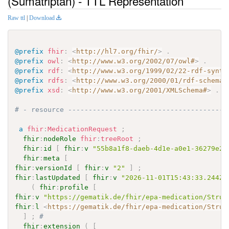
(Sumatriptan) - TTL Representation
Raw ttl
|
Download
@prefix
fhir
:
<
http://hl7.org/fhir/
>
.
@prefix
owl
:
<
http://www.w3.org/2002/07/owl#
>
.
@prefix
rdf
:
<
http://www.w3.org/1999/02/22-rdf-synta
@prefix
rdfs
:
<
http://www.w3.org/2000/01/rdf-schema#
@prefix
xsd
:
<
http://www.w3.org/2001/XMLSchema#
>
.
# - resource ---------------------------------------
a
fhir
:
MedicationRequest
;
fhir
:
nodeRole
fhir
:
treeRoot
;
fhir
:
id
[
fhir
:
v
"55b8a1f8-daeb-4d1e-a0e1-36279e2d
fhir
:
meta
[
fhir
:
versionId
[
fhir
:
v
"2"
]
;
fhir
:
lastUpdated
[
fhir
:
v
"2026-11-01T15:43:33.244Z"
(
fhir
:
profile
[
fhir
:
v
"https://gematik.de/fhir/epa-medication/Struc
fhir
:
l
<
https://gematik.de/fhir/epa-medication/Struc
]
;
# 
fhir
:
extension
(
[