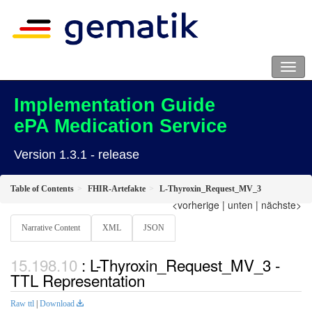
Implementation Guide
ePA Medication Service
Version 1.3.1 - release
Table of Contents
FHIR-Artefakte
L-Thyroxin_Request_MV_3
<vorherige
|
unten
|
nächste>
Narrative Content
XML
JSON
: L-Thyroxin_Request_MV_3 -
TTL Representation
Raw ttl
|
Download