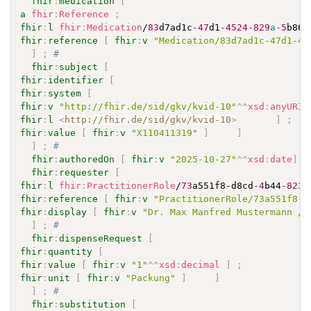
fhir
:
medication
[
a
fhir
:
Reference
;
fhir
:
l
fhir
:
Medication
/
83
d7ad1c
-47
d1
-4524
-829
a
-5
b86c
fhir
:
reference
[
fhir
:
v
"Medication/83d7ad1c-47d1-45
]
;
# 
fhir
:
subject
[
fhir
:
identifier
[
fhir
:
system
[
fhir
:
v
"http://fhir.de/sid/gkv/kvid-10"
^^
xsd
:
anyURI
fhir
:
l
<
http://fhir.de/sid/gkv/kvid-10
>
]
;
fhir
:
value
[
fhir
:
v
"X110411319"
]
]
]
;
# 
fhir
:
authoredOn
[
fhir
:
v
"2025-10-27"
^^
xsd
:
date
]
;
fhir
:
requester
[
fhir
:
l
fhir
:
PractitionerRole
/
73
a551f8-d8cd
-4
b44
-823
d
fhir
:
reference
[
fhir
:
v
"PractitionerRole/73a551f8-d
fhir
:
display
[
fhir
:
v
"Dr. Max Manfred Mustermann / 
]
;
# 
fhir
:
dispenseRequest
[
fhir
:
quantity
[
fhir
:
value
[
fhir
:
v
"1"
^^
xsd
:
decimal
]
;
fhir
:
unit
[
fhir
:
v
"Packung"
]
]
]
;
# 
fhir
:
substitution
[