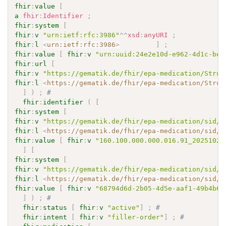
fhir
:
value
[
a
fhir
:
Identifier
;
fhir
:
system
[
fhir
:
v
"urn:ietf:rfc:3986"
^^
xsd
:
anyURI
;
fhir
:
l
<
urn:ietf:rfc:3986
>
]
;
fhir
:
value
[
fhir
:
v
"urn:uuid:24e2e10d-e962-4d1c-be4
fhir
:
url
[
fhir
:
v
"https://gematik.de/fhir/epa-medication/Struc
fhir
:
l
<
https://gematik.de/fhir/epa-medication/Struc
]
)
;
# 
fhir
:
identifier
(
[
fhir
:
system
[
fhir
:
v
"https://gematik.de/fhir/epa-medication/sid/r
fhir
:
l
<
https://gematik.de/fhir/epa-medication/sid/r
fhir
:
value
[
fhir
:
v
"160.100.000.000.016.91_20251027
]
[
fhir
:
system
[
fhir
:
v
"https://gematik.de/fhir/epa-medication/sid/r
fhir
:
l
<
https://gematik.de/fhir/epa-medication/sid/r
fhir
:
value
[
fhir
:
v
"68794d6d-2b05-4d5e-aaf1-49b4b64
]
)
;
# 
fhir
:
status
[
fhir
:
v
"active"
]
;
# 
fhir
:
intent
[
fhir
:
v
"filler-order"
]
;
# 