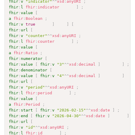
fhir
:
v
"indicator"
^^
xsd
:
anyURI
;
fhir
:
l
fhir
:
indicator
]
;
fhir
:
value
[
a
fhir
:
Boolean
;
fhir
:
v
true
]
]
[
fhir
:
url
[
fhir
:
v
"counter"
^^
xsd
:
anyURI
;
fhir
:
l
fhir
:
counter
]
;
fhir
:
value
[
a
fhir
:
Ratio
;
fhir
:
numerator
[
fhir
:
value
[
fhir
:
v
"3"
^^
xsd
:
decimal
]
]
;
fhir
:
denominator
[
fhir
:
value
[
fhir
:
v
"4"
^^
xsd
:
decimal
]
]
fhir
:
url
[
fhir
:
v
"period"
^^
xsd
:
anyURI
;
fhir
:
l
fhir
:
period
]
;
fhir
:
value
[
a
fhir
:
Period
;
fhir
:
start
[
fhir
:
v
"2026-02-15"
^^
xsd
:
date
]
;
fhir
:
end
[
fhir
:
v
"2026-04-30"
^^
xsd
:
date
]
]
fhir
:
url
[
fhir
:
v
"id"
^^
xsd
:
anyURI
;
fhir
:
l
fhir
:
id
]
;