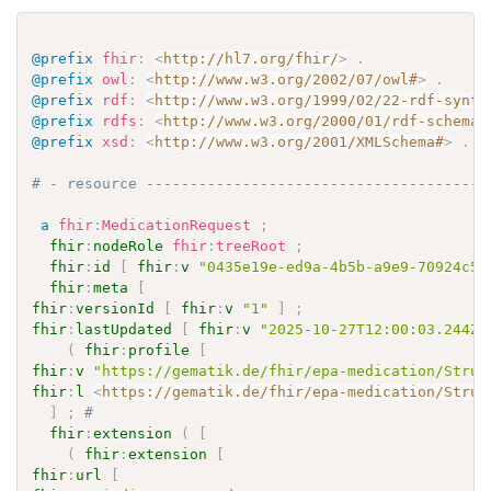
@prefix
fhir
:
<
http://hl7.org/fhir/
>
.
@prefix
owl
:
<
http://www.w3.org/2002/07/owl#
>
.
@prefix
rdf
:
<
http://www.w3.org/1999/02/22-rdf-synta
@prefix
rdfs
:
<
http://www.w3.org/2000/01/rdf-schema#
@prefix
xsd
:
<
http://www.w3.org/2001/XMLSchema#
>
.
# - resource ---------------------------------------
a
fhir
:
MedicationRequest
;
fhir
:
nodeRole
fhir
:
treeRoot
;
fhir
:
id
[
fhir
:
v
"0435e19e-ed9a-4b5b-a9e9-70924c59
fhir
:
meta
[
fhir
:
versionId
[
fhir
:
v
"1"
]
;
fhir
:
lastUpdated
[
fhir
:
v
"2025-10-27T12:00:03.244Z"
(
fhir
:
profile
[
fhir
:
v
"https://gematik.de/fhir/epa-medication/Struc
fhir
:
l
<
https://gematik.de/fhir/epa-medication/Struc
]
;
# 
fhir
:
extension
(
[
(
fhir
:
extension
[
fhir
:
url
[