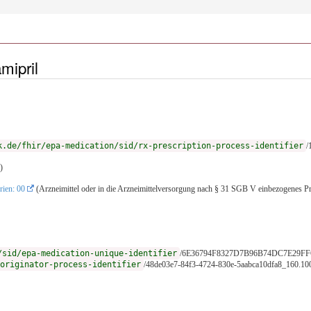
mipril
k.de/fhir/epa-medication/sid/rx-prescription-process-identifier
/
)
rien: 00
(Arzneimittel oder in die Arzneimittelversorgung nach § 31 SGB V einbezogenes P
/sid/epa-medication-unique-identifier
/6E36794F8327D7B96B74DC7E29F
originator-process-identifier
/48de03e7-84f3-4724-830e-5aabca10dfa8_160.10