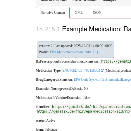
Narrative Content
XML
JSON
Example Medication: Ra
version: 2; Last updated: 2025-12-03 14:00:00+0000
Profile:
EPA Medicationversion: null1.3.1)
RxPrescriptionProcessIdentifierExtension
:
https://gemati
Medication Type
:
SNOMED CT: 763158003
(Medicinal product
DrugCategoryExtension
:
EPA Code System für Arzneimittelkatego
ExtensionNormgroesseDeBasis
: N3
MedicationIsVaccineExtension
: false
identifier
:
https://gematik.de/fhir/epa-medication
https://gematik.de/fhir/epa-medication/sid/rx-
status
: Active
form
:
Tabletten