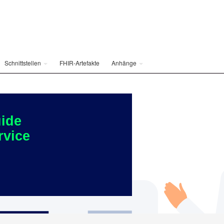
Schnittstellen
FHIR-Artefakte
Anhänge
ide
rvice