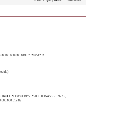
160.100.000.000.019.82_20251202
rodukt)
FCB49CC2CD859EBB58251DC1FB4456BEF92A9,
0.000.000.019.82