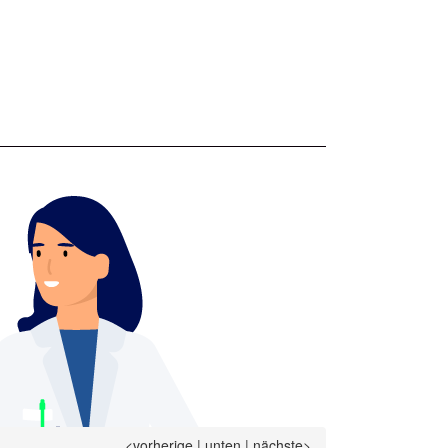
<vorherige
|
unten
|
nächste>