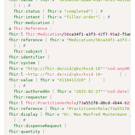
]
)
;
# 
fhir
:
status
[
fhir
:
v
"completed"
]
;
# 
fhir
:
intent
[
fhir
:
v
"filler-order"
]
;
# 
fhir
:
medication
[
a
fhir
:
Reference
;
fhir
:
l
fhir
:
Medication
/
56
ca34f1-a3f3
-42
f7
-95
a2-f5a64
fhir
:
reference
[
fhir
:
v
"Medication/56ca34f1-a3f3-42
]
;
# 
fhir
:
subject
[
fhir
:
identifier
[
fhir
:
system
[
fhir
:
v
"http://fhir.de/sid/gkv/kvid-10"
^^
xsd
:
anyURI
fhir
:
l
<
http://fhir.de/sid/gkv/kvid-10
>
]
;
fhir
:
value
[
fhir
:
v
"X110411319"
]
]
]
;
# 
fhir
:
authoredOn
[
fhir
:
v
"2025-02-27"
^^
xsd
:
date
]
;
fhir
:
requester
[
fhir
:
l
fhir
:
PractitionerRole
/
73
a551f8-d8cd
-4
b44
-823
d
fhir
:
reference
[
fhir
:
v
"PractitionerRole/73a551f8-d
fhir
:
display
[
fhir
:
v
"Dr. Max Manfred Mustermann / 
]
;
# 
fhir
:
dispenseRequest
[
fhir
:
quantity
[