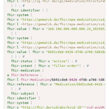
fhir
:
l
<
http://ig.fhir.de/igs/medication/StructureDe
]
)
;
# 
fhir
:
identifier
(
[
fhir
:
system
[
fhir
:
v
"https://gematik.de/fhir/epa-medication/sid/r
fhir
:
l
<
https://gematik.de/fhir/epa-medication/sid/r
fhir
:
value
[
fhir
:
v
"160.100.000.000.006.24_20250520
]
[
fhir
:
system
[
fhir
:
v
"https://gematik.de/fhir/epa-medication/sid/r
fhir
:
l
<
https://gematik.de/fhir/epa-medication/sid/r
fhir
:
value
[
fhir
:
v
"bb91cde8-0426-4f4b-a766-5d818d0
]
)
;
# 
fhir
:
status
[
fhir
:
v
"active"
]
;
# 
fhir
:
intent
[
fhir
:
v
"filler-order"
]
;
# 
fhir
:
medication
[
a
fhir
:
Reference
;
fhir
:
l
fhir
:
Medication
/bb91cde8
-0426
-4
f4b-a766
-5
d818
fhir
:
reference
[
fhir
:
v
"Medication/bb91cde8-0426-4f
]
;
# 
fhir
:
subject
[
fhir
:
identifier
[
fhir
:
system
[
fhir
:
v
"http://fhir.de/sid/gkv/kvid-10"
^^
xsd
:
anyURI