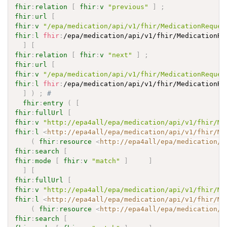
fhir
:
relation
[
fhir
:
v
"previous"
]
;
fhir
:
url
[
fhir
:
v
"/epa/medication/api/v1/fhir/MedicationReques
fhir
:
l
fhir
:
/epa/medication/api/v1/fhir/MedicationRe
]
[
fhir
:
relation
[
fhir
:
v
"next"
]
;
fhir
:
url
[
fhir
:
v
"/epa/medication/api/v1/fhir/MedicationReques
fhir
:
l
fhir
:
/epa/medication/api/v1/fhir/MedicationRe
]
)
;
# 
fhir
:
entry
(
[
fhir
:
fullUrl
[
fhir
:
v
"http://epa4all/epa/medication/api/v1/fhir/Me
fhir
:
l
<
http://epa4all/epa/medication/api/v1/fhir/Me
(
fhir
:
resource
<
http://epa4all/epa/medication/a
fhir
:
search
[
fhir
:
mode
[
fhir
:
v
"match"
]
]
]
[
fhir
:
fullUrl
[
fhir
:
v
"http://epa4all/epa/medication/api/v1/fhir/Me
fhir
:
l
<
http://epa4all/epa/medication/api/v1/fhir/Me
(
fhir
:
resource
<
http://epa4all/epa/medication/a
fhir
:
search
[