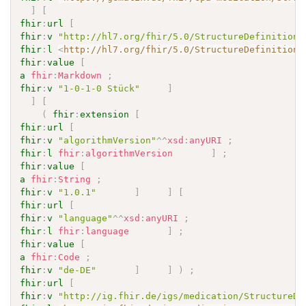
]
[
fhir
:
url
[
fhir
:
v
"http://hl7.org/fhir/5.0/StructureDefinition/
fhir
:
l
<
http://hl7.org/fhir/5.0/StructureDefinition/
fhir
:
value
[
a
fhir
:
Markdown
;
fhir
:
v
"1-0-1-0 Stück"
]
]
[
(
fhir
:
extension
[
fhir
:
url
[
fhir
:
v
"algorithmVersion"
^^
xsd
:
anyURI
;
fhir
:
l
fhir
:
algorithmVersion
]
;
fhir
:
value
[
a
fhir
:
String
;
fhir
:
v
"1.0.1"
]
]
[
fhir
:
url
[
fhir
:
v
"language"
^^
xsd
:
anyURI
;
fhir
:
l
fhir
:
language
]
;
fhir
:
value
[
a
fhir
:
Code
;
fhir
:
v
"de-DE"
]
]
)
;
fhir
:
url
[
fhir
:
v
"http://ig.fhir.de/igs/medication/StructureDe