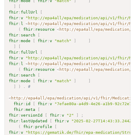
fhir
:
mode
[
fhir
:
v
"match"
]
]
]
[
fhir
:
fullUrl
[
fhir
:
v
"http://epa4all/epa/medication/api/v1/fhir/Me
fhir
:
l
<
http://epa4all/epa/medication/api/v1/fhir/Me
(
fhir
:
resource
<
http://epa4all/epa/medication/a
fhir
:
search
[
fhir
:
mode
[
fhir
:
v
"match"
]
]
]
[
fhir
:
fullUrl
[
fhir
:
v
"http://epa4all/epa/medication/api/v1/fhir/Me
fhir
:
l
<
http://epa4all/epa/medication/api/v1/fhir/Me
(
fhir
:
resource
<
http://epa4all/epa/medication/a
fhir
:
search
[
fhir
:
mode
[
fhir
:
v
"match"
]
]
]
)
.
# 
<
http://epa4all/epa/medication/api/v1/fhir/Medicatio
fhir
:
id
[
fhir
:
v
"7efae80a-a4d9-4e26-a1b9-92c72e79
fhir
:
meta
[
fhir
:
versionId
[
fhir
:
v
"2"
]
;
fhir
:
lastUpdated
[
fhir
:
v
"2025-02-27T14:43:33.244Z"
(
fhir
:
profile
[
fhir
:
v
"https://gematik.de/fhir/epa-medication/Struc