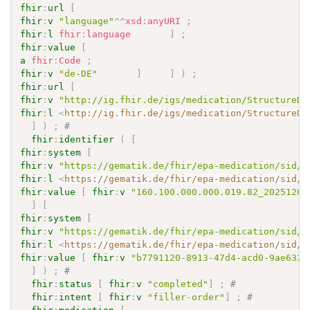
fhir
:
url
[
fhir
:
v
"language"
^^
xsd
:
anyURI
;
fhir
:
l
fhir
:
language
]
;
fhir
:
value
[
a
fhir
:
Code
;
fhir
:
v
"de-DE"
]
]
)
;
fhir
:
url
[
fhir
:
v
"http://ig.fhir.de/igs/medication/StructureDe
fhir
:
l
<
http://ig.fhir.de/igs/medication/StructureDe
]
)
;
# 
fhir
:
identifier
(
[
fhir
:
system
[
fhir
:
v
"https://gematik.de/fhir/epa-medication/sid/r
fhir
:
l
<
https://gematik.de/fhir/epa-medication/sid/r
fhir
:
value
[
fhir
:
v
"160.100.000.000.019.82_20251202
]
[
fhir
:
system
[
fhir
:
v
"https://gematik.de/fhir/epa-medication/sid/r
fhir
:
l
<
https://gematik.de/fhir/epa-medication/sid/r
fhir
:
value
[
fhir
:
v
"b7791120-8913-47d4-acd0-9ae633f
]
)
;
# 
fhir
:
status
[
fhir
:
v
"completed"
]
;
# 
fhir
:
intent
[
fhir
:
v
"filler-order"
]
;
# 