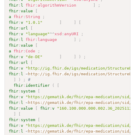
fhir
:
l
fhir
:
algorithmVersion
]
;
fhir
:
value
[
a
fhir
:
String
;
fhir
:
v
"1.0.1"
]
]
[
fhir
:
url
[
fhir
:
v
"language"
^^
xsd
:
anyURI
;
fhir
:
l
fhir
:
language
]
;
fhir
:
value
[
a
fhir
:
Code
;
fhir
:
v
"de-DE"
]
]
)
;
fhir
:
url
[
fhir
:
v
"http://ig.fhir.de/igs/medication/StructureDe
fhir
:
l
<
http://ig.fhir.de/igs/medication/StructureDe
]
)
;
# 
fhir
:
identifier
(
[
fhir
:
system
[
fhir
:
v
"https://gematik.de/fhir/epa-medication/sid/r
fhir
:
l
<
https://gematik.de/fhir/epa-medication/sid/r
fhir
:
value
[
fhir
:
v
"160.100.000.000.002.36_20251127
]
[
fhir
:
system
[
fhir
:
v
"https://gematik.de/fhir/epa-medication/sid/r
fhir
:
l
<
https://gematik.de/fhir/epa-medication/sid/r