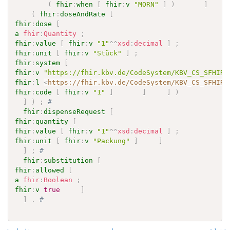
(
fhir
:
when
[
fhir
:
v
"MORN"
]
)
]
(
fhir
:
doseAndRate
[
fhir
:
dose
[
a
fhir
:
Quantity
;
fhir
:
value
[
fhir
:
v
"1"
^^
xsd
:
decimal
]
;
fhir
:
unit
[
fhir
:
v
"Stück"
]
;
fhir
:
system
[
fhir
:
v
"https://fhir.kbv.de/CodeSystem/KBV_CS_SFHIR_
fhir
:
l
<
https://fhir.kbv.de/CodeSystem/KBV_CS_SFHIR_
fhir
:
code
[
fhir
:
v
"1"
]
]
]
)
]
)
;
# 
fhir
:
dispenseRequest
[
fhir
:
quantity
[
fhir
:
value
[
fhir
:
v
"1"
^^
xsd
:
decimal
]
;
fhir
:
unit
[
fhir
:
v
"Packung"
]
]
]
;
# 
fhir
:
substitution
[
fhir
:
allowed
[
a
fhir
:
Boolean
;
fhir
:
v
true
]
]
.
# 