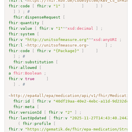
fhir
:
l
<
https://fhir.kbv.de/CodeSystem/KBV_CS_SFHIR_
fhir
:
code
[
fhir
:
v
"1"
]
]
]
)
]
)
;
# 
fhir
:
dispenseRequest
[
fhir
:
quantity
[
fhir
:
value
[
fhir
:
v
"1"
^^
xsd
:
decimal
]
;
fhir
:
system
[
fhir
:
v
"http://unitsofmeasure.org"
^^
xsd
:
anyURI
;
fhir
:
l
<
http://unitsofmeasure.org
>
]
;
fhir
:
code
[
fhir
:
v
"{Package}"
]
]
]
;
# 
fhir
:
substitution
[
fhir
:
allowed
[
a
fhir
:
Boolean
;
fhir
:
v
true
]
]
.
# 
<
http://epa4all/epa/medication/api/v1/fhir/Medicatio
fhir
:
id
[
fhir
:
v
"40df19aa-40e2-4ebc-a11d-9d232dcb
fhir
:
meta
[
fhir
:
versionId
[
fhir
:
v
"2"
]
;
fhir
:
lastUpdated
[
fhir
:
v
"2025-11-27T14:43:40.244Z"
(
fhir
:
profile
[
fhir
:
v
"https://gematik.de/fhir/epa-medication/Struc