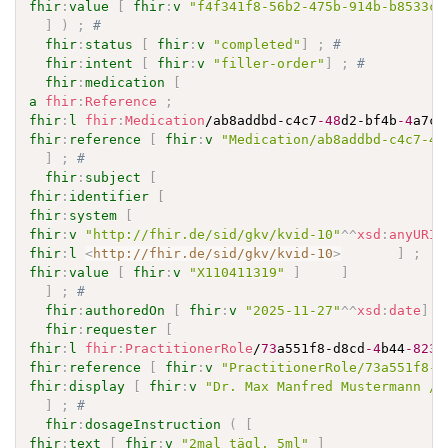
fhir
:
value
[
fhir
:
v
"f4f341f8-56b2-475b-914b-b8533c3
]
)
;
# 
fhir
:
status
[
fhir
:
v
"completed"
]
;
# 
fhir
:
intent
[
fhir
:
v
"filler-order"
]
;
# 
fhir
:
medication
[
a
fhir
:
Reference
;
fhir
:
l
fhir
:
Medication
/ab8addbd-c4c7
-48
d2-bf4b
-4
a7c9
fhir
:
reference
[
fhir
:
v
"Medication/ab8addbd-c4c7-48
]
;
# 
fhir
:
subject
[
fhir
:
identifier
[
fhir
:
system
[
fhir
:
v
"http://fhir.de/sid/gkv/kvid-10"
^^
xsd
:
anyURI
fhir
:
l
<
http://fhir.de/sid/gkv/kvid-10
>
]
;
fhir
:
value
[
fhir
:
v
"X110411319"
]
]
]
;
# 
fhir
:
authoredOn
[
fhir
:
v
"2025-11-27"
^^
xsd
:
date
]
;
fhir
:
requester
[
fhir
:
l
fhir
:
PractitionerRole
/
73
a551f8-d8cd
-4
b44
-823
d
fhir
:
reference
[
fhir
:
v
"PractitionerRole/73a551f8-d
fhir
:
display
[
fhir
:
v
"Dr. Max Manfred Mustermann / 
]
;
# 
fhir
:
dosageInstruction
(
[
fhir
:
text
[
fhir
:
v
"2mal tägl. 5ml"
]