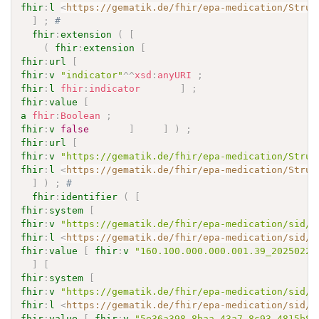
fhir
:
l
<
https://gematik.de/fhir/epa-medication/Struc
]
;
# 
fhir
:
extension
(
[
(
fhir
:
extension
[
fhir
:
url
[
fhir
:
v
"indicator"
^^
xsd
:
anyURI
;
fhir
:
l
fhir
:
indicator
]
;
fhir
:
value
[
a
fhir
:
Boolean
;
fhir
:
v
false
]
]
)
;
fhir
:
url
[
fhir
:
v
"https://gematik.de/fhir/epa-medication/Struc
fhir
:
l
<
https://gematik.de/fhir/epa-medication/Struc
]
)
;
# 
fhir
:
identifier
(
[
fhir
:
system
[
fhir
:
v
"https://gematik.de/fhir/epa-medication/sid/r
fhir
:
l
<
https://gematik.de/fhir/epa-medication/sid/r
fhir
:
value
[
fhir
:
v
"160.100.000.000.001.39_20250227
]
[
fhir
:
system
[
fhir
:
v
"https://gematik.de/fhir/epa-medication/sid/r
fhir
:
l
<
https://gematik.de/fhir/epa-medication/sid/r
fhir
:
value
[
fhir
:
v
"5e36a398-8baa-43a7-8c93-4815b8f