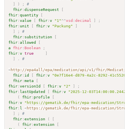
]
)
;
# 
fhir
:
dispenseRequest
[
fhir
:
quantity
[
fhir
:
value
[
fhir
:
v
"1"
^^
xsd
:
decimal
]
;
fhir
:
unit
[
fhir
:
v
"Packung"
]
]
]
;
# 
fhir
:
substitution
[
fhir
:
allowed
[
a
fhir
:
Boolean
;
fhir
:
v
true
]
]
.
# 
<
http://epa4all/epa/medication/api/v1/fhir/Medicatio
fhir
:
id
[
fhir
:
v
"0e7f16e4-d879-4a2c-8292-41c55201
fhir
:
meta
[
fhir
:
versionId
[
fhir
:
v
"2"
]
;
fhir
:
lastUpdated
[
fhir
:
v
"2025-12-03T14:00:00.244Z"
(
fhir
:
profile
[
fhir
:
v
"https://gematik.de/fhir/epa-medication/Struc
fhir
:
l
<
https://gematik.de/fhir/epa-medication/Struc
]
;
# 
fhir
:
extension
(
[
(
fhir
:
extension
[