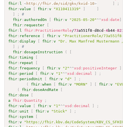
fhir
:
l
<
http://fhir.de/sid/gkv/kvid-10
>
]
;
fhir
:
value
[
fhir
:
v
"X110411319"
]
]
]
;
# 
fhir
:
authoredOn
[
fhir
:
v
"2025-05-20"
^^
xsd
:
date
]
;
fhir
:
requester
[
fhir
:
l
fhir
:
PractitionerRole
/
73
a551f8-d8cd
-4
b44
-823
d
fhir
:
reference
[
fhir
:
v
"PractitionerRole/73a551f8-d
fhir
:
display
[
fhir
:
v
"Dr. Max Manfred Mustermann / 
]
;
# 
fhir
:
dosageInstruction
(
[
fhir
:
timing
[
fhir
:
repeat
[
fhir
:
frequency
[
fhir
:
v
"2"
^^
xsd
:
positiveInteger
]
;
fhir
:
period
[
fhir
:
v
"1"
^^
xsd
:
decimal
]
;
fhir
:
periodUnit
[
fhir
:
v
"d"
]
;
(
fhir
:
when
[
fhir
:
v
"MORN"
]
[
fhir
:
v
"EVE"
(
fhir
:
doseAndRate
[
fhir
:
dose
[
a
fhir
:
Quantity
;
fhir
:
value
[
fhir
:
v
"1"
^^
xsd
:
decimal
]
;
fhir
:
unit
[
fhir
:
v
"Stück"
]
;
fhir
:
system
[
fhir
:
v
"https://fhir.kbv.de/CodeSystem/KBV_CS_SFHIR_