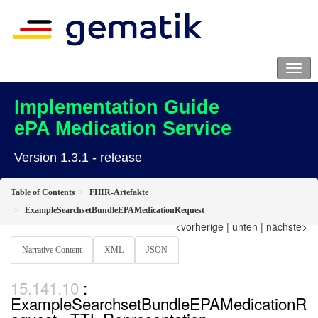
Implementation Guide
ePA Medication Service
Version 1.3.1 - release
Table of Contents
FHIR-Artefakte
ExampleSearchsetBundleEPAMedicationRequest
<vorherige
|
unten
|
nächste>
Narrative Content
XML
JSON
:
ExampleSearchsetBundleEPAMedicationR