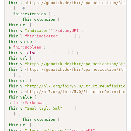
fhir
:
l
<
https://gematik.de/fhir/epa-medication/Struc
]
;
# 
fhir
:
extension
(
[
(
fhir
:
extension
[
fhir
:
url
[
fhir
:
v
"indicator"
^^
xsd
:
anyURI
;
fhir
:
l
fhir
:
indicator
]
;
fhir
:
value
[
a
fhir
:
Boolean
;
fhir
:
v
false
]
]
)
;
fhir
:
url
[
fhir
:
v
"https://gematik.de/fhir/epa-medication/Struc
fhir
:
l
<
https://gematik.de/fhir/epa-medication/Struc
]
[
fhir
:
url
[
fhir
:
v
"http://hl7.org/fhir/5.0/StructureDefinition/
fhir
:
l
<
http://hl7.org/fhir/5.0/StructureDefinition/
fhir
:
value
[
a
fhir
:
Markdown
;
fhir
:
v
"2mal tägl. 5ml"
]
]
[
(
fhir
:
extension
[
fhir
:
url
[
fhir
:
v
"algorithmVersion"
^^
xsd
:
anyURI
;