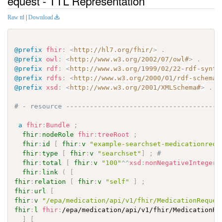
equest - TTL Representation
Raw ttl
|
Download
@prefix
fhir
:
<
http://hl7.org/fhir/
>
.
@prefix
owl
:
<
http://www.w3.org/2002/07/owl#
>
.
@prefix
rdf
:
<
http://www.w3.org/1999/02/22-rdf-synta
@prefix
rdfs
:
<
http://www.w3.org/2000/01/rdf-schema#
@prefix
xsd
:
<
http://www.w3.org/2001/XMLSchema#
>
.
# - resource ---------------------------------------
a
fhir
:
Bundle
;
fhir
:
nodeRole
fhir
:
treeRoot
;
fhir
:
id
[
fhir
:
v
"example-searchset-medicationrequ
fhir
:
type
[
fhir
:
v
"searchset"
]
;
# 
fhir
:
total
[
fhir
:
v
"100"
^^
xsd
:
nonNegativeInteger
]
fhir
:
link
(
[
fhir
:
relation
[
fhir
:
v
"self"
]
;
fhir
:
url
[
fhir
:
v
"/epa/medication/api/v1/fhir/MedicationReques
fhir
:
l
fhir
:
/epa/medication/api/v1/fhir/MedicationRe
]
[