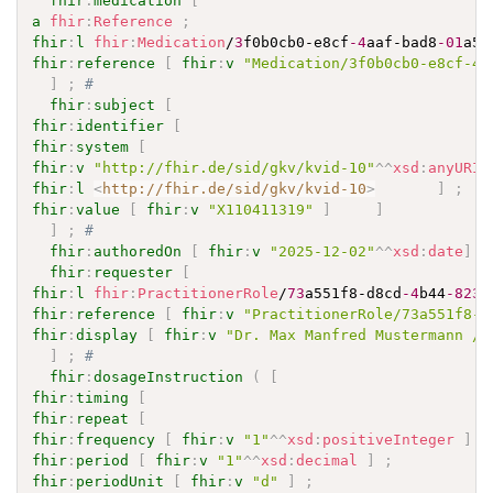
fhir
:
medication
[
a
fhir
:
Reference
;
fhir
:
l
fhir
:
Medication
/
3
f0b0cb0-e8cf
-4
aaf-bad8
-01
a51
fhir
:
reference
[
fhir
:
v
"Medication/3f0b0cb0-e8cf-4a
]
;
# 
fhir
:
subject
[
fhir
:
identifier
[
fhir
:
system
[
fhir
:
v
"http://fhir.de/sid/gkv/kvid-10"
^^
xsd
:
anyURI
fhir
:
l
<
http://fhir.de/sid/gkv/kvid-10
>
]
;
fhir
:
value
[
fhir
:
v
"X110411319"
]
]
]
;
# 
fhir
:
authoredOn
[
fhir
:
v
"2025-12-02"
^^
xsd
:
date
]
;
fhir
:
requester
[
fhir
:
l
fhir
:
PractitionerRole
/
73
a551f8-d8cd
-4
b44
-823
d
fhir
:
reference
[
fhir
:
v
"PractitionerRole/73a551f8-d
fhir
:
display
[
fhir
:
v
"Dr. Max Manfred Mustermann / 
]
;
# 
fhir
:
dosageInstruction
(
[
fhir
:
timing
[
fhir
:
repeat
[
fhir
:
frequency
[
fhir
:
v
"1"
^^
xsd
:
positiveInteger
]
;
fhir
:
period
[
fhir
:
v
"1"
^^
xsd
:
decimal
]
;
fhir
:
periodUnit
[
fhir
:
v
"d"
]
;