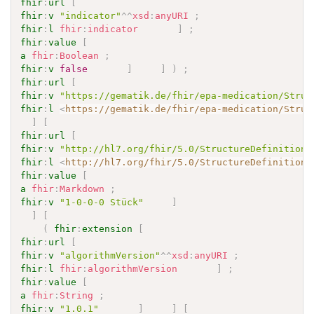
fhir
:
url
[
fhir
:
v
"indicator"
^^
xsd
:
anyURI
;
fhir
:
l
fhir
:
indicator
]
;
fhir
:
value
[
a
fhir
:
Boolean
;
fhir
:
v
false
]
]
)
;
fhir
:
url
[
fhir
:
v
"https://gematik.de/fhir/epa-medication/Struc
fhir
:
l
<
https://gematik.de/fhir/epa-medication/Struc
]
[
fhir
:
url
[
fhir
:
v
"http://hl7.org/fhir/5.0/StructureDefinition/
fhir
:
l
<
http://hl7.org/fhir/5.0/StructureDefinition/
fhir
:
value
[
a
fhir
:
Markdown
;
fhir
:
v
"1-0-0-0 Stück"
]
]
[
(
fhir
:
extension
[
fhir
:
url
[
fhir
:
v
"algorithmVersion"
^^
xsd
:
anyURI
;
fhir
:
l
fhir
:
algorithmVersion
]
;
fhir
:
value
[
a
fhir
:
String
;
fhir
:
v
"1.0.1"
]
]
[