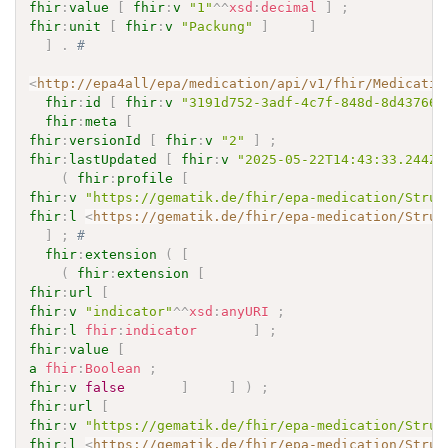
fhir
:
value
[
fhir
:
v
"1"
^^
xsd
:
decimal
]
;
fhir
:
unit
[
fhir
:
v
"Packung"
]
]
]
.
# 
<
http://epa4all/epa/medication/api/v1/fhir/Medicatio
fhir
:
id
[
fhir
:
v
"3191d752-3adf-4c7f-848d-8d43766f
fhir
:
meta
[
fhir
:
versionId
[
fhir
:
v
"2"
]
;
fhir
:
lastUpdated
[
fhir
:
v
"2025-05-22T14:43:33.244Z"
(
fhir
:
profile
[
fhir
:
v
"https://gematik.de/fhir/epa-medication/Struc
fhir
:
l
<
https://gematik.de/fhir/epa-medication/Struc
]
;
# 
fhir
:
extension
(
[
(
fhir
:
extension
[
fhir
:
url
[
fhir
:
v
"indicator"
^^
xsd
:
anyURI
;
fhir
:
l
fhir
:
indicator
]
;
fhir
:
value
[
a
fhir
:
Boolean
;
fhir
:
v
false
]
]
)
;
fhir
:
url
[
fhir
:
v
"https://gematik.de/fhir/epa-medication/Struc
fhir
:
l
<
https://gematik.de/fhir/epa-medication/Struc