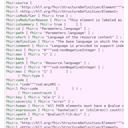
fhir:source
fhir:v
fhir:l
fhir:isModifier
 [ 
fhir:v
fhir:isModifierReason
 [ 
fhir:v
fhir:isSummary
 [ 
fhir:v
fhir:id
 [ 
fhir:v
fhir:path
 [ 
fhir:v
fhir:short
 [ 
fhir:v
fhir:definition
 [ 
fhir:v
fhir:comment
 [ 
fhir:v
fhir:min
 [ 
fhir:v
fhir:max
 [ 
fhir:v
fhir:base
fhir:path
 [ 
fhir:v
fhir:min
 [ 
fhir:v
fhir:max
 [ 
fhir:v
 "1" ]       ] ;

      ( 
fhir:type
fhir:code
fhir:v
fhir:l
 fhir:code         ]       ] ) ;

      ( 
fhir:constraint
fhir:key
 [ 
fhir:v
fhir:severity
 [ 
fhir:v
fhir:human
 [ 
fhir:v
fhir:expression
 [ 
fhir:v
fhir:xpath
 [ 
fhir:v
fhir:source
fhir:v
fhir:l