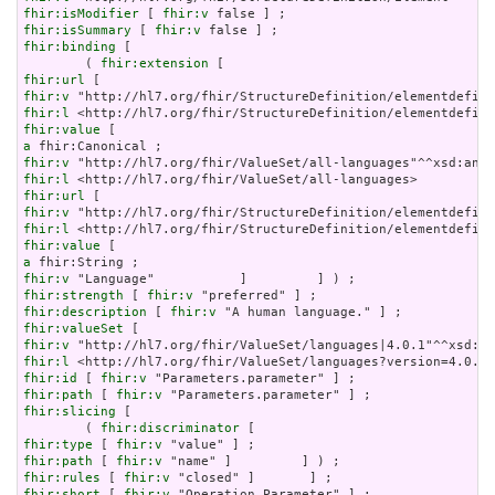
fhir:isModifier
 [ 
fhir:v
fhir:isSummary
 [ 
fhir:v
fhir:binding
 [

        ( 
fhir:extension
fhir:url
fhir:v
fhir:l
fhir:value
a
fhir:v
fhir:l
fhir:url
fhir:v
fhir:l
fhir:value
a
fhir:v
fhir:strength
 [ 
fhir:v
fhir:description
 [ 
fhir:v
fhir:valueSet
fhir:v
fhir:l
fhir:id
 [ 
fhir:v
fhir:path
 [ 
fhir:v
fhir:slicing
 [

        ( 
fhir:discriminator
fhir:type
 [ 
fhir:v
fhir:path
 [ 
fhir:v
fhir:rules
 [ 
fhir:v
fhir:short
 [ 
fhir:v