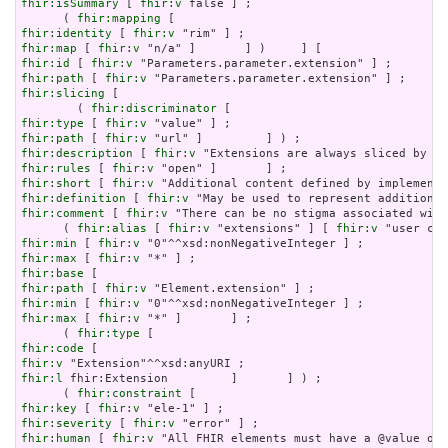
fhir:isSummary
 [ 
fhir:v
 false ] ;

      ( 
fhir:mapping
fhir:identity
 [ 
fhir:v
fhir:map
 [ 
fhir:v
fhir:id
 [ 
fhir:v
fhir:path
 [ 
fhir:v
fhir:slicing
 [

        ( 
fhir:discriminator
fhir:type
 [ 
fhir:v
fhir:path
 [ 
fhir:v
fhir:description
 [ 
fhir:v
fhir:rules
 [ 
fhir:v
fhir:short
 [ 
fhir:v
fhir:definition
 [ 
fhir:v
fhir:comment
 [ 
fhir:v
 "There can be no stigma associated with
      ( 
fhir:alias
 [ 
fhir:v
 "extensions" ] [ 
fhir:v
fhir:min
 [ 
fhir:v
fhir:max
 [ 
fhir:v
fhir:base
fhir:path
 [ 
fhir:v
fhir:min
 [ 
fhir:v
fhir:max
 [ 
fhir:v
 "*" ]       ] ;

      ( 
fhir:type
fhir:code
fhir:v
fhir:l
 fhir:Extension         ]       ] ) ;

      ( 
fhir:constraint
fhir:key
 [ 
fhir:v
fhir:severity
 [ 
fhir:v
fhir:human
 [ 
fhir:v