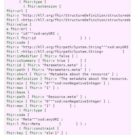
      ( 
fhir:type
 [

        ( 
fhir:extension
fhir:url
fhir:v
fhir:l
fhir:value
a
fhir:v
fhir:l
fhir:code
fhir:v
fhir:l
fhir:isModifier
 [ 
fhir:v
fhir:isSummary
 [ 
fhir:v
fhir:id
 [ 
fhir:v
fhir:path
 [ 
fhir:v
fhir:short
 [ 
fhir:v
fhir:definition
 [ 
fhir:v
fhir:min
 [ 
fhir:v
fhir:max
 [ 
fhir:v
fhir:base
fhir:path
 [ 
fhir:v
fhir:min
 [ 
fhir:v
fhir:max
 [ 
fhir:v
 "1" ]       ] ;

      ( 
fhir:type
fhir:code
fhir:v
fhir:l
 fhir:Meta         ]       ] ) ;

      ( 
fhir:constraint
fhir:key
 [ 
fhir:v