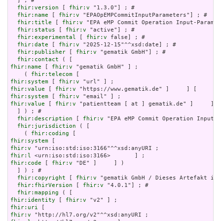
  ] ; # 

fhir:version
 [ 
fhir:v
 "1.3.0"] ; # 

fhir:name
 [ 
fhir:v
 "EPAOpEMPCommitInputParameters"] ; # 

fhir:title
 [ 
fhir:v
 "EPA eMP Commit Operation Input-Paramet
fhir:status
 [ 
fhir:v
 "active"] ; # 

fhir:experimental
 [ 
fhir:v
 false] ; # 

fhir:date
 [ 
fhir:v
 "2025-12-15"^^xsd:date] ; # 

fhir:publisher
 [ 
fhir:v
 "gematik GmbH"] ; # 

fhir:contact
fhir:name
 [ 
fhir:v
 "gematik GmbH" ] ;

    ( 
fhir:telecom
fhir:system
 [ 
fhir:v
fhir:value
 [ 
fhir:v
fhir:system
 [ 
fhir:v
fhir:value
 [ 
fhir:v
 "patientteam [ at ] gematik.de" ]     ] )

  ] ) ; # 

fhir:description
 [ 
fhir:v
 "EPA eMP Commit Operation Input-P
fhir:jurisdiction
 ( [

    ( 
fhir:coding
fhir:system
fhir:v
fhir:l
fhir:code
 [ 
fhir:v
 "DE" ]     ] )

  ] ) ; # 

fhir:copyright
 [ 
fhir:v
 "gematik GmbH / Dieses Artefakt ist
fhir:fhirVersion
 [ 
fhir:v
 "4.0.1"] ; # 

fhir:mapping
fhir:identity
 [ 
fhir:v
fhir:uri
fhir:v