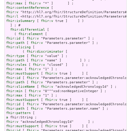
fhir:max
 [ 
fhir:v
fhir:contentReference
fhir:v
fhir:l
fhir:isSummary
 [ 
fhir:v
 true ]     ] )

  ] ; # 

fhir:differential
 [

    ( 
fhir:element
fhir:id
 [ 
fhir:v
fhir:path
 [ 
fhir:v
fhir:slicing
 [

        ( 
fhir:discriminator
fhir:type
 [ 
fhir:v
fhir:path
 [ 
fhir:v
fhir:rules
 [ 
fhir:v
fhir:max
 [ 
fhir:v
fhir:mustSupport
 [ 
fhir:v
fhir:id
 [ 
fhir:v
fhir:path
 [ 
fhir:v
fhir:sliceName
 [ 
fhir:v
fhir:min
 [ 
fhir:v
fhir:max
 [ 
fhir:v
fhir:mustSupport
 [ 
fhir:v
fhir:id
 [ 
fhir:v
fhir:path
 [ 
fhir:v
fhir:pattern
a
fhir:v
fhir:mustSupport
 [ 
fhir:v
fhir:id
 [ 
fhir:v