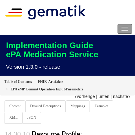
Implementation Guide
ePA Medication Service
Version 1.3.0 - release
Table of Contents
FHIR-Artefakte
EPA eMP Commit Operation Input-Parameters
<vorherige
|
unten
|
nächste>
Content
Detailed Descriptions
Mappings
Examples
XML
JSON
Resource Profile: