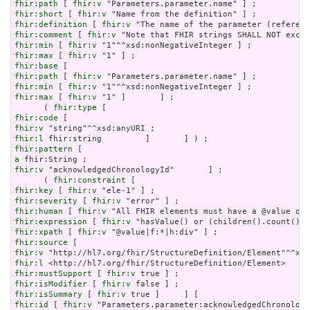
fhir:path
 [ 
fhir:v
fhir:short
 [ 
fhir:v
fhir:definition
 [ 
fhir:v
fhir:comment
 [ 
fhir:v
fhir:min
 [ 
fhir:v
fhir:max
 [ 
fhir:v
fhir:base
fhir:path
 [ 
fhir:v
fhir:min
 [ 
fhir:v
fhir:max
 [ 
fhir:v
 "1" ]       ] ;

      ( 
fhir:type
fhir:code
fhir:v
fhir:l
fhir:pattern
a
fhir:v
 "acknowledgedChronologyId"       ] ;

      ( 
fhir:constraint
fhir:key
 [ 
fhir:v
fhir:severity
 [ 
fhir:v
fhir:human
 [ 
fhir:v
fhir:expression
 [ 
fhir:v
fhir:xpath
 [ 
fhir:v
fhir:source
fhir:v
fhir:l
fhir:mustSupport
 [ 
fhir:v
fhir:isModifier
 [ 
fhir:v
fhir:isSummary
 [ 
fhir:v
fhir:id
 [ 
fhir:v