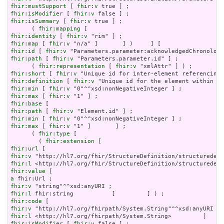
fhir:mustSupport
 [ 
fhir:v
fhir:isModifier
 [ 
fhir:v
fhir:isSummary
 [ 
fhir:v
 true ] ;

      ( 
fhir:mapping
fhir:identity
 [ 
fhir:v
fhir:map
 [ 
fhir:v
fhir:id
 [ 
fhir:v
fhir:path
 [ 
fhir:v
 "Parameters.parameter.id" ] ;

      ( 
fhir:representation
 [ 
fhir:v
fhir:short
 [ 
fhir:v
fhir:definition
 [ 
fhir:v
fhir:min
 [ 
fhir:v
fhir:max
 [ 
fhir:v
fhir:base
fhir:path
 [ 
fhir:v
fhir:min
 [ 
fhir:v
fhir:max
 [ 
fhir:v
 "1" ]       ] ;

      ( 
fhir:type
 [

        ( 
fhir:extension
fhir:url
fhir:v
fhir:l
fhir:value
a
fhir:v
fhir:l
fhir:code
fhir:v
fhir:l
fhir:isModifier
 [ 
fhir:v