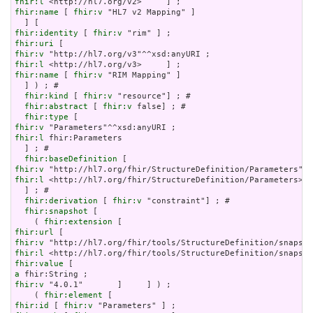
fhir:l
fhir:name
 [ 
fhir:v
 "HL7 v2 Mapping" ]

fhir:identity
 [ 
fhir:v
fhir:uri
fhir:v
fhir:l
fhir:name
 [ 
fhir:v
 "RIM Mapping" ]

  ] ) ; # 

fhir:kind
 [ 
fhir:v
 "resource"] ; # 

fhir:abstract
 [ 
fhir:v
 false] ; # 

fhir:type
fhir:v
fhir:l
 fhir:Parameters

  ] ; # 

fhir:baseDefinition
fhir:v
fhir:l
 <http://hl7.org/fhir/StructureDefinition/Parameters>

  ] ; # 

fhir:derivation
 [ 
fhir:v
 "constraint"] ; # 

fhir:snapshot
 [

    ( 
fhir:extension
fhir:url
fhir:v
fhir:l
fhir:value
a
fhir:v
 "4.0.1"       ]     ] ) ;

    ( 
fhir:element
fhir:id
 [ 
fhir:v