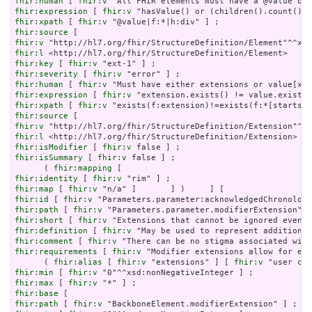
fhir:human
 [ 
fhir:v
fhir:expression
 [ 
fhir:v
fhir:xpath
 [ 
fhir:v
fhir:source
fhir:v
fhir:l
fhir:key
 [ 
fhir:v
fhir:severity
 [ 
fhir:v
fhir:human
 [ 
fhir:v
fhir:expression
 [ 
fhir:v
fhir:xpath
 [ 
fhir:v
fhir:source
fhir:v
fhir:l
fhir:isModifier
 [ 
fhir:v
fhir:isSummary
 [ 
fhir:v
 false ] ;

      ( 
fhir:mapping
fhir:identity
 [ 
fhir:v
fhir:map
 [ 
fhir:v
fhir:id
 [ 
fhir:v
fhir:path
 [ 
fhir:v
fhir:short
 [ 
fhir:v
fhir:definition
 [ 
fhir:v
fhir:comment
 [ 
fhir:v
fhir:requirements
 [ 
fhir:v
 "Modifier extensions allow for ext
      ( 
fhir:alias
 [ 
fhir:v
 "extensions" ] [ 
fhir:v
 "user con
fhir:min
 [ 
fhir:v
fhir:max
 [ 
fhir:v
fhir:base
fhir:path
 [ 
fhir:v