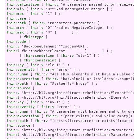
fhir:definition
 [ 
fhir:v
fhir:min
 [ 
fhir:v
fhir:max
 [ 
fhir:v
fhir:base
fhir:path
 [ 
fhir:v
fhir:min
 [ 
fhir:v
fhir:max
 [ 
fhir:v
 "*" ]       ] ;

      ( 
fhir:type
fhir:code
fhir:v
fhir:l
 fhir:BackboneElement         ]       ] ) ;

      ( 
fhir:condition
 [ 
fhir:v
 "ele-1" ] ) ;

      ( 
fhir:constraint
fhir:key
 [ 
fhir:v
fhir:severity
 [ 
fhir:v
fhir:human
 [ 
fhir:v
fhir:expression
 [ 
fhir:v
fhir:xpath
 [ 
fhir:v
fhir:source
fhir:v
fhir:l
fhir:key
 [ 
fhir:v
fhir:severity
 [ 
fhir:v
fhir:human
 [ 
fhir:v
fhir:expression
 [ 
fhir:v
fhir:xpath
 [ 
fhir:v
fhir:source
fhir:v
fhir:l