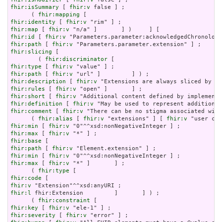
fhir:isSummary
 [ 
fhir:v
 false ] ;

      ( 
fhir:mapping
fhir:identity
 [ 
fhir:v
fhir:map
 [ 
fhir:v
fhir:id
 [ 
fhir:v
fhir:path
 [ 
fhir:v
fhir:slicing
 [

        ( 
fhir:discriminator
fhir:type
 [ 
fhir:v
fhir:path
 [ 
fhir:v
fhir:description
 [ 
fhir:v
fhir:rules
 [ 
fhir:v
fhir:short
 [ 
fhir:v
fhir:definition
 [ 
fhir:v
fhir:comment
 [ 
fhir:v
 "There can be no stigma associated with
      ( 
fhir:alias
 [ 
fhir:v
 "extensions" ] [ 
fhir:v
fhir:min
 [ 
fhir:v
fhir:max
 [ 
fhir:v
fhir:base
fhir:path
 [ 
fhir:v
fhir:min
 [ 
fhir:v
fhir:max
 [ 
fhir:v
 "*" ]       ] ;

      ( 
fhir:type
fhir:code
fhir:v
fhir:l
 fhir:Extension         ]       ] ) ;

      ( 
fhir:constraint
fhir:key
 [ 
fhir:v
fhir:severity
 [ 
fhir:v