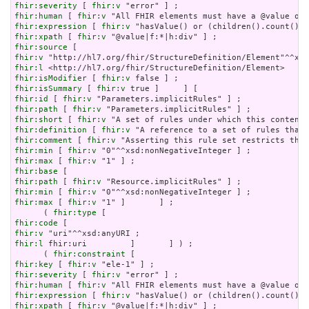
fhir:severity
 [ 
fhir:v
fhir:human
 [ 
fhir:v
fhir:expression
 [ 
fhir:v
fhir:xpath
 [ 
fhir:v
fhir:source
fhir:v
fhir:l
fhir:isModifier
 [ 
fhir:v
fhir:isSummary
 [ 
fhir:v
fhir:id
 [ 
fhir:v
fhir:path
 [ 
fhir:v
fhir:short
 [ 
fhir:v
fhir:definition
 [ 
fhir:v
fhir:comment
 [ 
fhir:v
fhir:min
 [ 
fhir:v
fhir:max
 [ 
fhir:v
fhir:base
fhir:path
 [ 
fhir:v
fhir:min
 [ 
fhir:v
fhir:max
 [ 
fhir:v
 "1" ]       ] ;

      ( 
fhir:type
fhir:code
fhir:v
fhir:l
 fhir:uri         ]       ] ) ;

      ( 
fhir:constraint
fhir:key
 [ 
fhir:v
fhir:severity
 [ 
fhir:v
fhir:human
 [ 
fhir:v
fhir:expression
 [ 
fhir:v
fhir:xpath
 [ 
fhir:v