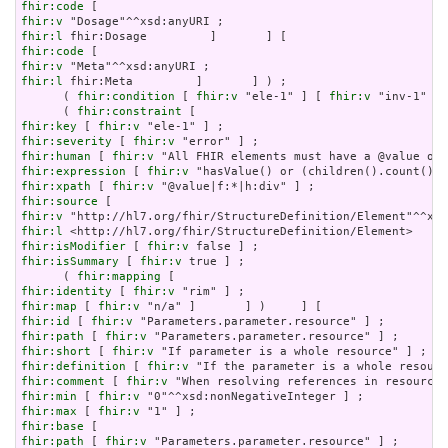
fhir:code
fhir:v
fhir:l
fhir:code
fhir:v
fhir:l
 fhir:Meta         ]       ] ) ;

      ( 
fhir:condition
 [ 
fhir:v
 "ele-1" ] [ 
fhir:v
 "inv-1" ] 
      ( 
fhir:constraint
fhir:key
 [ 
fhir:v
fhir:severity
 [ 
fhir:v
fhir:human
 [ 
fhir:v
fhir:expression
 [ 
fhir:v
fhir:xpath
 [ 
fhir:v
fhir:source
fhir:v
fhir:l
fhir:isModifier
 [ 
fhir:v
fhir:isSummary
 [ 
fhir:v
 true ] ;

      ( 
fhir:mapping
fhir:identity
 [ 
fhir:v
fhir:map
 [ 
fhir:v
fhir:id
 [ 
fhir:v
fhir:path
 [ 
fhir:v
fhir:short
 [ 
fhir:v
fhir:definition
 [ 
fhir:v
fhir:comment
 [ 
fhir:v
fhir:min
 [ 
fhir:v
fhir:max
 [ 
fhir:v
fhir:base
fhir:path
 [ 
fhir:v