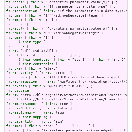
fhir:path
 [ 
fhir:v
fhir:short
 [ 
fhir:v
fhir:definition
 [ 
fhir:v
fhir:min
 [ 
fhir:v
fhir:max
 [ 
fhir:v
fhir:base
fhir:path
 [ 
fhir:v
fhir:min
 [ 
fhir:v
fhir:max
 [ 
fhir:v
 "1" ]       ] ;

      ( 
fhir:type
fhir:code
fhir:v
fhir:l
 fhir:id         ]       ] ) ;

      ( 
fhir:condition
 [ 
fhir:v
 "ele-1" ] [ 
fhir:v
 "inv-1" ] 
      ( 
fhir:constraint
fhir:key
 [ 
fhir:v
fhir:severity
 [ 
fhir:v
fhir:human
 [ 
fhir:v
fhir:expression
 [ 
fhir:v
fhir:xpath
 [ 
fhir:v
fhir:source
fhir:v
fhir:l
fhir:mustSupport
 [ 
fhir:v
fhir:isModifier
 [ 
fhir:v
fhir:isSummary
 [ 
fhir:v
 true ] ;

      ( 
fhir:mapping
fhir:identity
 [ 
fhir:v
fhir:map
 [ 
fhir:v
fhir:id
 [ 
fhir:v