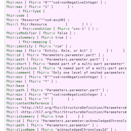
fhir:min
 [ 
fhir:v
fhir:max
 [ 
fhir:v
 "1" ]       ] ;

      ( 
fhir:type
fhir:code
fhir:v
fhir:l
 fhir:Resource         ]       ] ) ;

      ( 
fhir:condition
 [ 
fhir:v
fhir:isModifier
 [ 
fhir:v
fhir:isSummary
 [ 
fhir:v
 true ] ;

      ( 
fhir:mapping
fhir:identity
 [ 
fhir:v
fhir:map
 [ 
fhir:v
fhir:id
 [ 
fhir:v
fhir:path
 [ 
fhir:v
fhir:short
 [ 
fhir:v
fhir:definition
 [ 
fhir:v
fhir:comment
 [ 
fhir:v
fhir:min
 [ 
fhir:v
fhir:max
 [ 
fhir:v
fhir:base
fhir:path
 [ 
fhir:v
fhir:min
 [ 
fhir:v
fhir:max
 [ 
fhir:v
fhir:contentReference
fhir:v
fhir:l
fhir:isSummary
 [ 
fhir:v
fhir:id
 [ 
fhir:v
fhir:path
 [ 
fhir:v
fhir:sliceName
 [ 
fhir:v