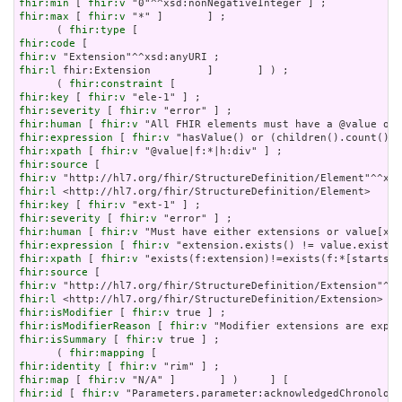
fhir:min
 [ 
fhir:v
fhir:max
 [ 
fhir:v
 "*" ]       ] ;

      ( 
fhir:type
fhir:code
fhir:v
fhir:l
 fhir:Extension         ]       ] ) ;

      ( 
fhir:constraint
fhir:key
 [ 
fhir:v
fhir:severity
 [ 
fhir:v
fhir:human
 [ 
fhir:v
fhir:expression
 [ 
fhir:v
fhir:xpath
 [ 
fhir:v
fhir:source
fhir:v
fhir:l
fhir:key
 [ 
fhir:v
fhir:severity
 [ 
fhir:v
fhir:human
 [ 
fhir:v
fhir:expression
 [ 
fhir:v
fhir:xpath
 [ 
fhir:v
fhir:source
fhir:v
fhir:l
fhir:isModifier
 [ 
fhir:v
fhir:isModifierReason
 [ 
fhir:v
fhir:isSummary
 [ 
fhir:v
 true ] ;

      ( 
fhir:mapping
fhir:identity
 [ 
fhir:v
fhir:map
 [ 
fhir:v
fhir:id
 [ 
fhir:v