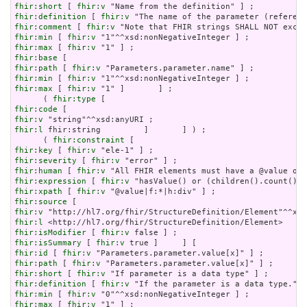
fhir:short
 [ 
fhir:v
fhir:definition
 [ 
fhir:v
fhir:comment
 [ 
fhir:v
fhir:min
 [ 
fhir:v
fhir:max
 [ 
fhir:v
fhir:base
fhir:path
 [ 
fhir:v
fhir:min
 [ 
fhir:v
fhir:max
 [ 
fhir:v
 "1" ]       ] ;

      ( 
fhir:type
fhir:code
fhir:v
fhir:l
 fhir:string         ]       ] ) ;

      ( 
fhir:constraint
fhir:key
 [ 
fhir:v
fhir:severity
 [ 
fhir:v
fhir:human
 [ 
fhir:v
fhir:expression
 [ 
fhir:v
fhir:xpath
 [ 
fhir:v
fhir:source
fhir:v
fhir:l
fhir:isModifier
 [ 
fhir:v
fhir:isSummary
 [ 
fhir:v
fhir:id
 [ 
fhir:v
fhir:path
 [ 
fhir:v
fhir:short
 [ 
fhir:v
fhir:definition
 [ 
fhir:v
fhir:min
 [ 
fhir:v
fhir:max
 [ 
fhir:v