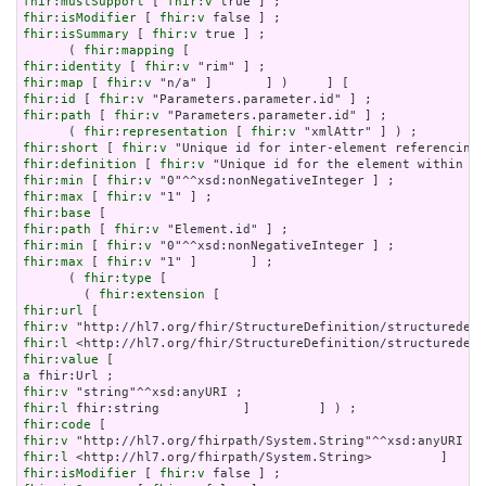
fhir:mustSupport
 [ 
fhir:v
fhir:isModifier
 [ 
fhir:v
fhir:isSummary
 [ 
fhir:v
 true ] ;

      ( 
fhir:mapping
fhir:identity
 [ 
fhir:v
fhir:map
 [ 
fhir:v
fhir:id
 [ 
fhir:v
fhir:path
 [ 
fhir:v
 "Parameters.parameter.id" ] ;

      ( 
fhir:representation
 [ 
fhir:v
fhir:short
 [ 
fhir:v
fhir:definition
 [ 
fhir:v
fhir:min
 [ 
fhir:v
fhir:max
 [ 
fhir:v
fhir:base
fhir:path
 [ 
fhir:v
fhir:min
 [ 
fhir:v
fhir:max
 [ 
fhir:v
 "1" ]       ] ;

      ( 
fhir:type
 [

        ( 
fhir:extension
fhir:url
fhir:v
fhir:l
fhir:value
a
fhir:v
fhir:l
fhir:code
fhir:v
fhir:l
fhir:isModifier
 [ 
fhir:v