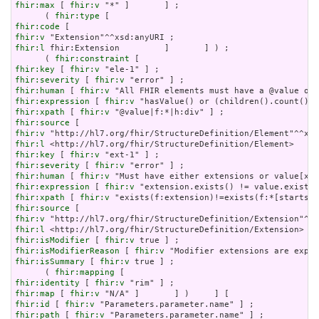
fhir:max
 [ 
fhir:v
 "*" ]       ] ;

      ( 
fhir:type
fhir:code
fhir:v
fhir:l
 fhir:Extension         ]       ] ) ;

      ( 
fhir:constraint
fhir:key
 [ 
fhir:v
fhir:severity
 [ 
fhir:v
fhir:human
 [ 
fhir:v
fhir:expression
 [ 
fhir:v
fhir:xpath
 [ 
fhir:v
fhir:source
fhir:v
fhir:l
fhir:key
 [ 
fhir:v
fhir:severity
 [ 
fhir:v
fhir:human
 [ 
fhir:v
fhir:expression
 [ 
fhir:v
fhir:xpath
 [ 
fhir:v
fhir:source
fhir:v
fhir:l
fhir:isModifier
 [ 
fhir:v
fhir:isModifierReason
 [ 
fhir:v
fhir:isSummary
 [ 
fhir:v
 true ] ;

      ( 
fhir:mapping
fhir:identity
 [ 
fhir:v
fhir:map
 [ 
fhir:v
fhir:id
 [ 
fhir:v
fhir:path
 [ 
fhir:v