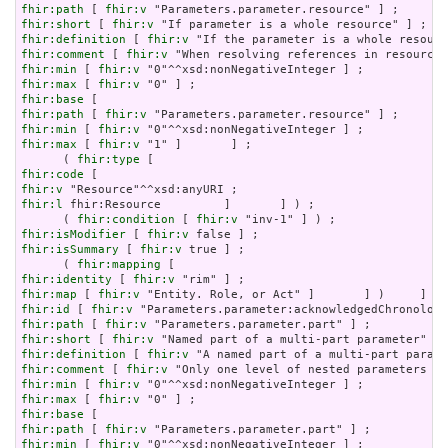
fhir:path
 [ 
fhir:v
fhir:short
 [ 
fhir:v
fhir:definition
 [ 
fhir:v
fhir:comment
 [ 
fhir:v
fhir:min
 [ 
fhir:v
fhir:max
 [ 
fhir:v
fhir:base
fhir:path
 [ 
fhir:v
fhir:min
 [ 
fhir:v
fhir:max
 [ 
fhir:v
 "1" ]       ] ;

      ( 
fhir:type
fhir:code
fhir:v
fhir:l
 fhir:Resource         ]       ] ) ;

      ( 
fhir:condition
 [ 
fhir:v
fhir:isModifier
 [ 
fhir:v
fhir:isSummary
 [ 
fhir:v
 true ] ;

      ( 
fhir:mapping
fhir:identity
 [ 
fhir:v
fhir:map
 [ 
fhir:v
fhir:id
 [ 
fhir:v
fhir:path
 [ 
fhir:v
fhir:short
 [ 
fhir:v
fhir:definition
 [ 
fhir:v
fhir:comment
 [ 
fhir:v
fhir:min
 [ 
fhir:v
fhir:max
 [ 
fhir:v
fhir:base
fhir:path
 [ 
fhir:v
fhir:min
 [ 
fhir:v