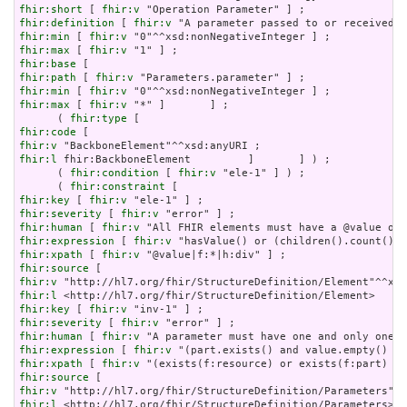
fhir:short
 [ 
fhir:v
fhir:definition
 [ 
fhir:v
fhir:min
 [ 
fhir:v
fhir:max
 [ 
fhir:v
fhir:base
fhir:path
 [ 
fhir:v
fhir:min
 [ 
fhir:v
fhir:max
 [ 
fhir:v
 "*" ]       ] ;

      ( 
fhir:type
fhir:code
fhir:v
fhir:l
 fhir:BackboneElement         ]       ] ) ;

      ( 
fhir:condition
 [ 
fhir:v
 "ele-1" ] ) ;

      ( 
fhir:constraint
fhir:key
 [ 
fhir:v
fhir:severity
 [ 
fhir:v
fhir:human
 [ 
fhir:v
fhir:expression
 [ 
fhir:v
fhir:xpath
 [ 
fhir:v
fhir:source
fhir:v
fhir:l
fhir:key
 [ 
fhir:v
fhir:severity
 [ 
fhir:v
fhir:human
 [ 
fhir:v
fhir:expression
 [ 
fhir:v
fhir:xpath
 [ 
fhir:v
fhir:source
fhir:v
fhir:l