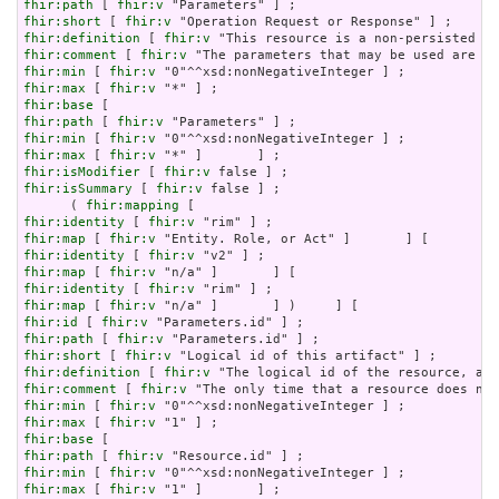
fhir:path
 [ 
fhir:v
fhir:short
 [ 
fhir:v
fhir:definition
 [ 
fhir:v
fhir:comment
 [ 
fhir:v
fhir:min
 [ 
fhir:v
fhir:max
 [ 
fhir:v
fhir:base
fhir:path
 [ 
fhir:v
fhir:min
 [ 
fhir:v
fhir:max
 [ 
fhir:v
fhir:isModifier
 [ 
fhir:v
fhir:isSummary
 [ 
fhir:v
 false ] ;

      ( 
fhir:mapping
fhir:identity
 [ 
fhir:v
fhir:map
 [ 
fhir:v
fhir:identity
 [ 
fhir:v
fhir:map
 [ 
fhir:v
fhir:identity
 [ 
fhir:v
fhir:map
 [ 
fhir:v
fhir:id
 [ 
fhir:v
fhir:path
 [ 
fhir:v
fhir:short
 [ 
fhir:v
fhir:definition
 [ 
fhir:v
fhir:comment
 [ 
fhir:v
fhir:min
 [ 
fhir:v
fhir:max
 [ 
fhir:v
fhir:base
fhir:path
 [ 
fhir:v
fhir:min
 [ 
fhir:v
fhir:max
 [ 
fhir:v
 "1" ]       ] ;
