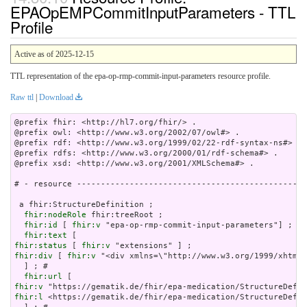
EPAOpEMPCommitInputParameters - TTL
Profile
Active as of 2025-12-15
TTL representation of the epa-op-rmp-commit-input-parameters resource profile.
Raw ttl
|
Download
@prefix fhir: <http://hl7.org/fhir/> .

@prefix owl: <http://www.w3.org/2002/07/owl#> .

@prefix rdf: <http://www.w3.org/1999/02/22-rdf-syntax-ns#> .

@prefix rdfs: <http://www.w3.org/2000/01/rdf-schema#> .

@prefix xsd: <http://www.w3.org/2001/XMLSchema#> .

# - resource ------------------------------------------------
 a fhir:StructureDefinition ;

fhir:nodeRole
 fhir:treeRoot ;

fhir:id
 [ 
fhir:v
 "epa-op-rmp-commit-input-parameters"] ; # 

fhir:text
fhir:status
 [ 
fhir:v
fhir:div
 [ 
fhir:v
 "<div xmlns=\"http://
fhir:url
fhir:v
fhir:l
 <https://gematik.de/fhir/epa-medication/StructureDefin