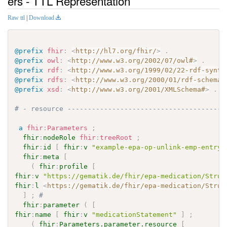
ers - TTL Representation
Raw ttl
|
Download
@prefix
fhir
:
<
http://hl7.org/fhir/
>
.
@prefix
owl
:
<
http://www.w3.org/2002/07/owl#
>
.
@prefix
rdf
:
<
http://www.w3.org/1999/02/22-rdf-synta
@prefix
rdfs
:
<
http://www.w3.org/2000/01/rdf-schema#
@prefix
xsd
:
<
http://www.w3.org/2001/XMLSchema#
>
.
# - resource ---------------------------------------
a
fhir
:
Parameters
;
fhir
:
nodeRole
fhir
:
treeRoot
;
fhir
:
id
[
fhir
:
v
"example-epa-op-unlink-emp-entry-
fhir
:
meta
[
(
fhir
:
profile
[
fhir
:
v
"https://gematik.de/fhir/epa-medication/Struc
fhir
:
l
<
https://gematik.de/fhir/epa-medication/Struc
]
;
# 
fhir
:
parameter
(
[
fhir
:
name
[
fhir
:
v
"medicationStatement"
]
;
(
fhir
:
Parameters.parameter.resource
[