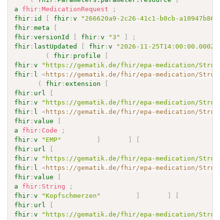
a
fhir
:
MedicationRequest
;
fhir
:
id
[
fhir
:
v
"266620a9-2c26-41c1-b0cb-a10947b867
fhir
:
meta
[
fhir
:
versionId
[
fhir
:
v
"3"
]
;
fhir
:
lastUpdated
[
fhir
:
v
"2026-11-25T14:00:00.000Z"
(
fhir
:
profile
[
fhir
:
v
"https://gematik.de/fhir/epa-medication/Struc
fhir
:
l
<
https://gematik.de/fhir/epa-medication/Struc
(
fhir
:
extension
[
fhir
:
url
[
fhir
:
v
"https://gematik.de/fhir/epa-medication/Struc
fhir
:
l
<
https://gematik.de/fhir/epa-medication/Struc
fhir
:
value
[
a
fhir
:
Code
;
fhir
:
v
"EMP"
]
]
[
fhir
:
url
[
fhir
:
v
"https://gematik.de/fhir/epa-medication/Struc
fhir
:
l
<
https://gematik.de/fhir/epa-medication/Struc
fhir
:
value
[
a
fhir
:
String
;
fhir
:
v
"Kopfschmerzen"
]
]
[
fhir
:
url
[
fhir
:
v
"https://gematik.de/fhir/epa-medication/Struc