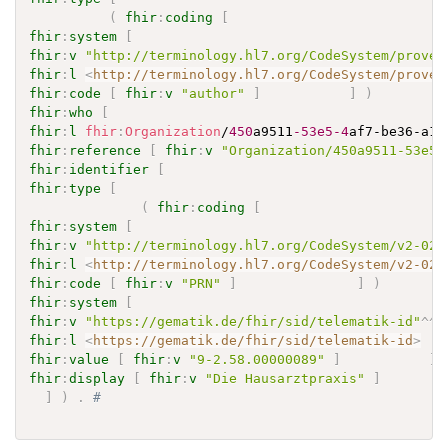
(
fhir
:
coding
[
fhir
:
system
[
fhir
:
v
"http://terminology.hl7.org/CodeSystem/proven
fhir
:
l
<
http://terminology.hl7.org/CodeSystem/proven
fhir
:
code
[
fhir
:
v
"author"
]
]
)
fhir
:
who
[
fhir
:
l
fhir
:
Organization
/
450
a9511
-53e5
-4
af7-be36-a18
fhir
:
reference
[
fhir
:
v
"Organization/450a9511-53e5-
fhir
:
identifier
[
fhir
:
type
[
(
fhir
:
coding
[
fhir
:
system
[
fhir
:
v
"http://terminology.hl7.org/CodeSystem/v2-020
fhir
:
l
<
http://terminology.hl7.org/CodeSystem/v2-020
fhir
:
code
[
fhir
:
v
"PRN"
]
]
)
fhir
:
system
[
fhir
:
v
"https://gematik.de/fhir/sid/telematik-id"
^^
x
fhir
:
l
<
https://gematik.de/fhir/sid/telematik-id
>
fhir
:
value
[
fhir
:
v
"9-2.58.00000089"
]
]
fhir
:
display
[
fhir
:
v
"Die Hausarztpraxis"
]
]
)
.
# 