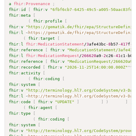
a
fhir
:
Provenance
;
fhir
:
id
[
fhir
:
v
"6fbf6cb7-6425-49c5-a005-50aac83fd8
fhir
:
meta
[
(
fhir
:
profile
[
fhir
:
v
"https://gematik.de/fhir/epa/StructureDefinit
fhir
:
l
<
https://gematik.de/fhir/epa/StructureDefinit
(
fhir
:
target
[
fhir
:
l
fhir
:
MedicationStatement
/
3
afe43bc
-8
b57
-417
f
-9
fhir
:
reference
[
fhir
:
v
"MedicationStatement/3afe43b
fhir
:
l
fhir
:
MedicationRequest
/
266620
a9
-2
c26
-41
c1-b0c
fhir
:
reference
[
fhir
:
v
"MedicationRequest/266620a9-
fhir
:
recorded
[
fhir
:
v
"2026-11-25T14:00:00.000Z"
^^
x
fhir
:
activity
[
(
fhir
:
coding
[
fhir
:
system
[
fhir
:
v
"http://terminology.hl7.org/CodeSystem/v3-Dat
fhir
:
l
<
http://terminology.hl7.org/CodeSystem/v3-Dat
fhir
:
code
[
fhir
:
v
"UPDATE"
]
]
)
]
;
(
fhir
:
agent
[
fhir
:
type
[
(
fhir
:
coding
[
fhir
:
system
[
fhir
:
v
"http://terminology.hl7.org/CodeSystem/proven