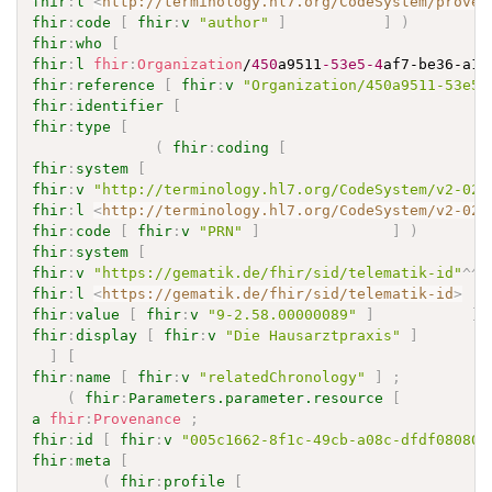
fhir
:
l
<
http://terminology.hl7.org/CodeSystem/proven
fhir
:
code
[
fhir
:
v
"author"
]
]
)
fhir
:
who
[
fhir
:
l
fhir
:
Organization
/
450
a9511
-53e5
-4
af7-be36-a18
fhir
:
reference
[
fhir
:
v
"Organization/450a9511-53e5-
fhir
:
identifier
[
fhir
:
type
[
(
fhir
:
coding
[
fhir
:
system
[
fhir
:
v
"http://terminology.hl7.org/CodeSystem/v2-020
fhir
:
l
<
http://terminology.hl7.org/CodeSystem/v2-020
fhir
:
code
[
fhir
:
v
"PRN"
]
]
)
fhir
:
system
[
fhir
:
v
"https://gematik.de/fhir/sid/telematik-id"
^^
x
fhir
:
l
<
https://gematik.de/fhir/sid/telematik-id
>
fhir
:
value
[
fhir
:
v
"9-2.58.00000089"
]
]
fhir
:
display
[
fhir
:
v
"Die Hausarztpraxis"
]
]
[
fhir
:
name
[
fhir
:
v
"relatedChronology"
]
;
(
fhir
:
Parameters.parameter.resource
[
a
fhir
:
Provenance
;
fhir
:
id
[
fhir
:
v
"005c1662-8f1c-49cb-a08c-dfdf080800
fhir
:
meta
[
(
fhir
:
profile
[