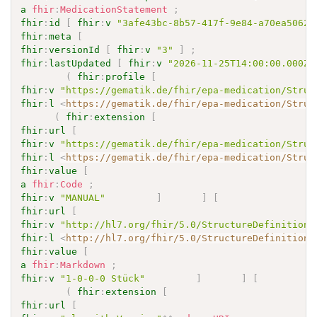
a
fhir
:
MedicationStatement
;
fhir
:
id
[
fhir
:
v
"3afe43bc-8b57-417f-9e84-a70ea5062a
fhir
:
meta
[
fhir
:
versionId
[
fhir
:
v
"3"
]
;
fhir
:
lastUpdated
[
fhir
:
v
"2026-11-25T14:00:00.000Z"
(
fhir
:
profile
[
fhir
:
v
"https://gematik.de/fhir/epa-medication/Struc
fhir
:
l
<
https://gematik.de/fhir/epa-medication/Struc
(
fhir
:
extension
[
fhir
:
url
[
fhir
:
v
"https://gematik.de/fhir/epa-medication/Struc
fhir
:
l
<
https://gematik.de/fhir/epa-medication/Struc
fhir
:
value
[
a
fhir
:
Code
;
fhir
:
v
"MANUAL"
]
]
[
fhir
:
url
[
fhir
:
v
"http://hl7.org/fhir/5.0/StructureDefinition/
fhir
:
l
<
http://hl7.org/fhir/5.0/StructureDefinition/
fhir
:
value
[
a
fhir
:
Markdown
;
fhir
:
v
"1-0-0-0 Stück"
]
]
[
(
fhir
:
extension
[
fhir
:
url
[