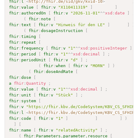
fhir
:
l
<
http://fhir.de/sid/gkv/kvid-10
>
]
fhir
:
value
[
fhir
:
v
"X110411319"
]
]
]
fhir
:
authoredOn
[
fhir
:
v
"2026-11-01"
^^
xsd
:
date
]
;
(
fhir
:
note
[
fhir
:
text
[
fhir
:
v
"Hinweis für den LE"
]
]
)
(
fhir
:
dosageInstruction
[
fhir
:
timing
[
fhir
:
repeat
[
fhir
:
frequency
[
fhir
:
v
"1"
^^
xsd
:
positiveInteger
]
;
fhir
:
period
[
fhir
:
v
"1"
^^
xsd
:
decimal
]
;
fhir
:
periodUnit
[
fhir
:
v
"d"
]
;
(
fhir
:
when
[
fhir
:
v
"MORN"
]
)
(
fhir
:
doseAndRate
[
fhir
:
dose
[
a
fhir
:
Quantity
;
fhir
:
value
[
fhir
:
v
"1"
^^
xsd
:
decimal
]
;
fhir
:
unit
[
fhir
:
v
"Stück"
]
;
fhir
:
system
[
fhir
:
v
"https://fhir.kbv.de/CodeSystem/KBV_CS_SFHIR_
fhir
:
l
<
https://fhir.kbv.de/CodeSystem/KBV_CS_SFHIR_
fhir
:
code
[
fhir
:
v
"1"
]
]
]
)
]
[
fhir
:
name
[
fhir
:
v
"relatedActivity"
]
;
(
fhir
:
Parameters.parameter.resource
[