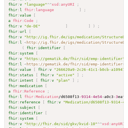
fhir
:
v
"language"
^^
xsd
:
anyURI
;
fhir
:
l
fhir
:
language
]
;
fhir
:
value
[
a
fhir
:
Code
;
fhir
:
v
"de-DE"
]
]
)
;
fhir
:
url
[
fhir
:
v
"http://ig.fhir.de/igs/medication/StructureDe
fhir
:
l
<
http://ig.fhir.de/igs/medication/StructureDe
(
fhir
:
identifier
[
fhir
:
system
[
fhir
:
v
"https://gematik.de/fhir/sid/emp-identifier"
^
fhir
:
l
<
https://gematik.de/fhir/sid/emp-identifier
>
fhir
:
value
[
fhir
:
v
"266620a9-2c26-41c1-b0cb-a10947b
fhir
:
status
[
fhir
:
v
"active"
]
;
fhir
:
intent
[
fhir
:
v
"plan"
]
;
fhir
:
medication
[
a
fhir
:
Reference
;
fhir
:
l
fhir
:
Medication
/d6508f13
-9314
-4e54
-a0c3
-3
eafe
fhir
:
reference
[
fhir
:
v
"Medication/d6508f13-9314-4e
fhir
:
subject
[
fhir
:
identifier
[
fhir
:
system
[
fhir
:
v
"http://fhir.de/sid/gkv/kvid-10"
^^
xsd
:
anyURI