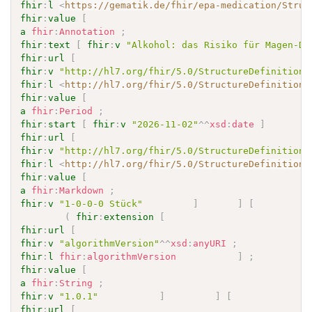
fhir
:
l
<
https://gematik.de/fhir/epa-medication/Struc
fhir
:
value
[
a
fhir
:
Annotation
;
fhir
:
text
[
fhir
:
v
"Alkohol: das Risiko für Magen-Da
fhir
:
url
[
fhir
:
v
"http://hl7.org/fhir/5.0/StructureDefinition/
fhir
:
l
<
http://hl7.org/fhir/5.0/StructureDefinition/
fhir
:
value
[
a
fhir
:
Period
;
fhir
:
start
[
fhir
:
v
"2026-11-02"
^^
xsd
:
date
]
fhir
:
url
[
fhir
:
v
"http://hl7.org/fhir/5.0/StructureDefinition/
fhir
:
l
<
http://hl7.org/fhir/5.0/StructureDefinition/
fhir
:
value
[
a
fhir
:
Markdown
;
fhir
:
v
"1-0-0-0 Stück"
]
]
[
(
fhir
:
extension
[
fhir
:
url
[
fhir
:
v
"algorithmVersion"
^^
xsd
:
anyURI
;
fhir
:
l
fhir
:
algorithmVersion
]
;
fhir
:
value
[
a
fhir
:
String
;
fhir
:
v
"1.0.1"
]
]
[
fhir
:
url
[