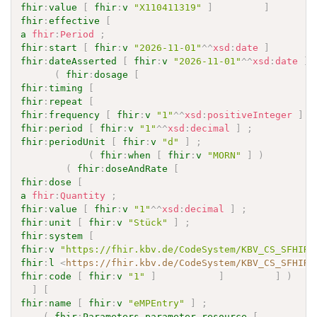
fhir
:
value
[
fhir
:
v
"X110411319"
]
]
]
fhir
:
effective
[
a
fhir
:
Period
;
fhir
:
start
[
fhir
:
v
"2026-11-01"
^^
xsd
:
date
]
]
fhir
:
dateAsserted
[
fhir
:
v
"2026-11-01"
^^
xsd
:
date
]
(
fhir
:
dosage
[
fhir
:
timing
[
fhir
:
repeat
[
fhir
:
frequency
[
fhir
:
v
"1"
^^
xsd
:
positiveInteger
]
;
fhir
:
period
[
fhir
:
v
"1"
^^
xsd
:
decimal
]
;
fhir
:
periodUnit
[
fhir
:
v
"d"
]
;
(
fhir
:
when
[
fhir
:
v
"MORN"
]
)
(
fhir
:
doseAndRate
[
fhir
:
dose
[
a
fhir
:
Quantity
;
fhir
:
value
[
fhir
:
v
"1"
^^
xsd
:
decimal
]
;
fhir
:
unit
[
fhir
:
v
"Stück"
]
;
fhir
:
system
[
fhir
:
v
"https://fhir.kbv.de/CodeSystem/KBV_CS_SFHIR_
fhir
:
l
<
https://fhir.kbv.de/CodeSystem/KBV_CS_SFHIR_
fhir
:
code
[
fhir
:
v
"1"
]
]
]
)
]
[
fhir
:
name
[
fhir
:
v
"eMPEntry"
]
;
(
fhir
:
Parameters.parameter.resource
[