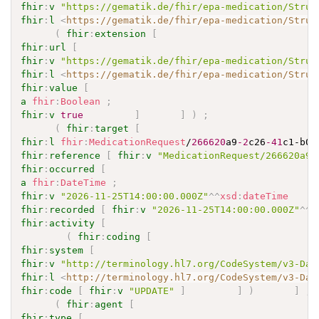
fhir
:
v
"https://gematik.de/fhir/epa-medication/Struc
fhir
:
l
<
https://gematik.de/fhir/epa-medication/Struc
(
fhir
:
extension
[
fhir
:
url
[
fhir
:
v
"https://gematik.de/fhir/epa-medication/Struc
fhir
:
l
<
https://gematik.de/fhir/epa-medication/Struc
fhir
:
value
[
a
fhir
:
Boolean
;
fhir
:
v
true
]
]
)
;
(
fhir
:
target
[
fhir
:
l
fhir
:
MedicationRequest
/
266620
a9
-2
c26
-41
c1-b0c
fhir
:
reference
[
fhir
:
v
"MedicationRequest/266620a9-
fhir
:
occurred
[
a
fhir
:
DateTime
;
fhir
:
v
"2026-11-25T14:00:00.000Z"
^^
xsd
:
dateTime
fhir
:
recorded
[
fhir
:
v
"2026-11-25T14:00:00.000Z"
^^
x
fhir
:
activity
[
(
fhir
:
coding
[
fhir
:
system
[
fhir
:
v
"http://terminology.hl7.org/CodeSystem/v3-Dat
fhir
:
l
<
http://terminology.hl7.org/CodeSystem/v3-Dat
fhir
:
code
[
fhir
:
v
"UPDATE"
]
]
)
]
;
(
fhir
:
agent
[
fhir
:
type
[