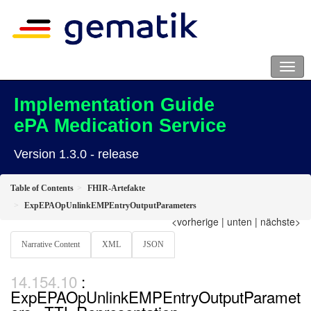
Implementation Guide
ePA Medication Service
Version 1.3.0 - release
Table of Contents
FHIR-Artefakte
ExpEPAOpUnlinkEMPEntryOutputParameters
<vorherige
|
unten
|
nächste>
Narrative Content
XML
JSON
:
ExpEPAOpUnlinkEMPEntryOutputParamet