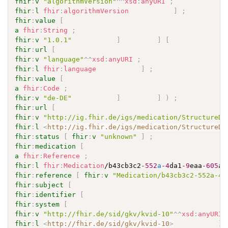
fhir
:
v
"algorithmVersion"
^^
xsd
:
anyURI
;
fhir
:
l
fhir
:
algorithmVersion
]
;
fhir
:
value
[
a
fhir
:
String
;
fhir
:
v
"1.0.1"
]
]
[
fhir
:
url
[
fhir
:
v
"language"
^^
xsd
:
anyURI
;
fhir
:
l
fhir
:
language
]
;
fhir
:
value
[
a
fhir
:
Code
;
fhir
:
v
"de-DE"
]
]
)
;
fhir
:
url
[
fhir
:
v
"http://ig.fhir.de/igs/medication/StructureDe
fhir
:
l
<
http://ig.fhir.de/igs/medication/StructureDe
fhir
:
status
[
fhir
:
v
"unknown"
]
;
fhir
:
medication
[
a
fhir
:
Reference
;
fhir
:
l
fhir
:
Medication
/b43cb3c2
-552
a
-4
da1
-9
eaa
-605
ac
fhir
:
reference
[
fhir
:
v
"Medication/b43cb3c2-552a-4d
fhir
:
subject
[
fhir
:
identifier
[
fhir
:
system
[
fhir
:
v
"http://fhir.de/sid/gkv/kvid-10"
^^
xsd
:
anyURI
fhir
:
l
<
http://fhir.de/sid/gkv/kvid-10
>
]