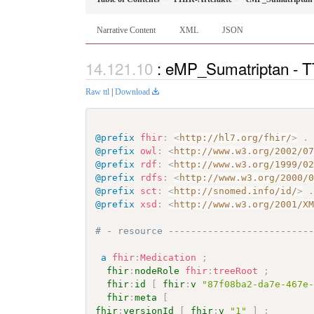
Narrative Content
XML
JSON
: eMP_Sumatriptan - T
Raw ttl
|
Download
@prefix
fhir
:
<
http://hl7.org/fhir/
>
.
@prefix
owl
:
<
http://www.w3.org/2002/0
@prefix
rdf
:
<
http://www.w3.org/1999/0
@prefix
rdfs
:
<
http://www.w3.org/2000/
@prefix
sct
:
<
http://snomed.info/id/
>
@prefix
xsd
:
<
http://www.w3.org/2001/X
# - resource -------------------------
a
fhir
:
Medication
;
fhir
:
nodeRole
fhir
:
treeRoot
;
fhir
:
id
[
fhir
:
v
"87f08ba2-da7e-467e
fhir
:
meta
[
fhir
:
versionId
[
fhir
:
v
"1"
]
;