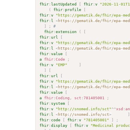
fhir
:
lastUpdated
[
fhir
:
v
"2026-11-01T
(
fhir
:
profile
[
fhir
:
v
"https://gematik.de/fhir/epa-me
fhir
:
l
<
https://gematik.de/fhir/epa-me
]
;
# 
fhir
:
extension
(
[
fhir
:
url
[
fhir
:
v
"https://gematik.de/fhir/epa-me
fhir
:
l
<
https://gematik.de/fhir/epa-me
fhir
:
value
[
a
fhir
:
Code
;
fhir
:
v
"EMP"
]
]
[
fhir
:
url
[
fhir
:
v
"https://gematik.de/fhir/epa-me
fhir
:
l
<
https://gematik.de/fhir/epa-me
fhir
:
value
[
a
fhir
:
Coding
,
sct
:
781405001
;
fhir
:
system
[
fhir
:
v
"http://snomed.info/sct"
^^
xsd
:
a
fhir
:
l
<
http://snomed.info/sct
>
fhir
:
code
[
fhir
:
v
"781405001"
]
;
fhir
:
display
[
fhir
:
v
"Medicinal produ