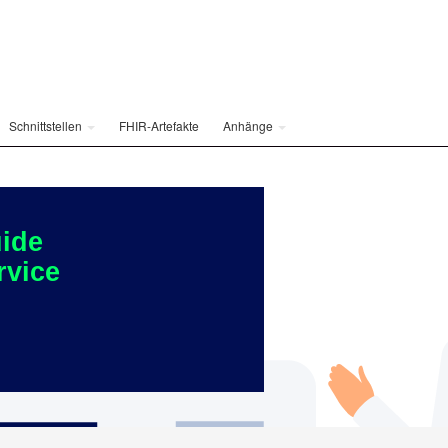
Schnittstellen
FHIR-Artefakte
Anhänge
ide
rvice