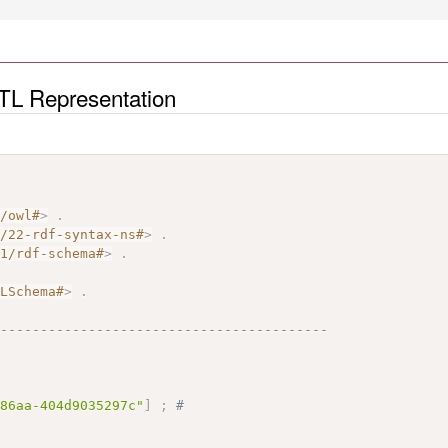
TL Representation
7/owl#
>
.
2/22-rdf-syntax-ns#
>
.
01/rdf-schema#
>
.
.
MLSchema#
>
.
------------------------------------------
-86aa-404d9035297c"
]
;
# 