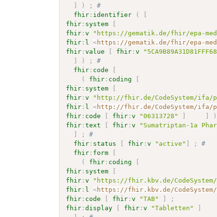
]
)
;
# 
fhir
:
identifier
(
[
fhir
:
system
[
fhir
:
v
"https://gematik.de/fhir/epa-me
fhir
:
l
<
https://gematik.de/fhir/epa-me
fhir
:
value
[
fhir
:
v
"5CA9B89A31D81FFF6
]
)
;
# 
fhir
:
code
[
(
fhir
:
coding
[
fhir
:
system
[
fhir
:
v
"http://fhir.de/CodeSystem/ifa/
fhir
:
l
<
http://fhir.de/CodeSystem/ifa/
fhir
:
code
[
fhir
:
v
"06313728"
]
]
fhir
:
text
[
fhir
:
v
"Sumatriptan-1a Pha
]
;
# 
fhir
:
status
[
fhir
:
v
"active"
]
;
# 
fhir
:
form
[
(
fhir
:
coding
[
fhir
:
system
[
fhir
:
v
"https://fhir.kbv.de/CodeSystem
fhir
:
l
<
https://fhir.kbv.de/CodeSystem
fhir
:
code
[
fhir
:
v
"TAB"
]
;
fhir
:
display
[
fhir
:
v
"Tabletten"
]