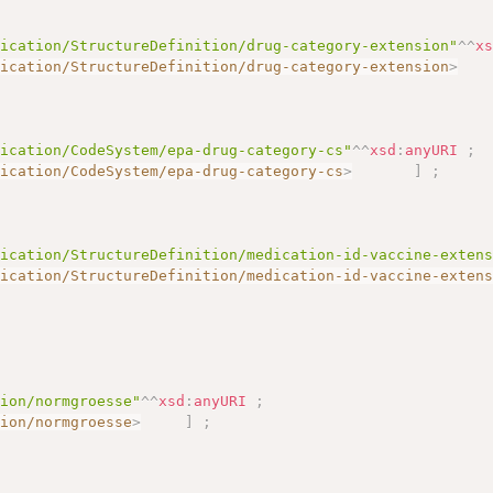
dication/StructureDefinition/drug-category-extension"
^^
x
dication/StructureDefinition/drug-category-extension
>
dication/CodeSystem/epa-drug-category-cs"
^^
xsd
:
anyURI
;
dication/CodeSystem/epa-drug-category-cs
>
]
;
dication/StructureDefinition/medication-id-vaccine-exten
dication/StructureDefinition/medication-id-vaccine-exten
tion/normgroesse"
^^
xsd
:
anyURI
;
tion/normgroesse
>
]
;