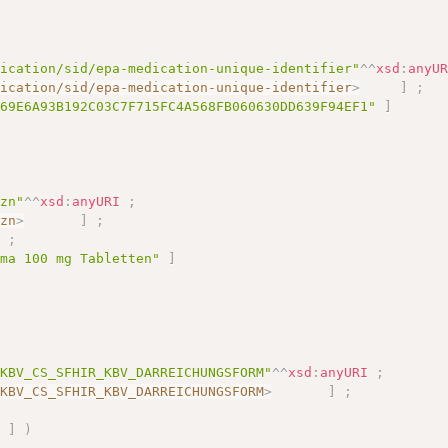
dication/sid/epa-medication-unique-identifier"
^^
xsd
:
anyU
dication/sid/epa-medication-unique-identifier
>
]
;
869E6A93B192C03C7F715FC4A568FB060630DD639F94EF1"
]
pzn"
^^
xsd
:
anyURI
;
pzn
>
]
;
)
;
rma 100 mg Tabletten"
]
/KBV_CS_SFHIR_KBV_DARREICHUNGSFORM"
^^
xsd
:
anyURI
;
/KBV_CS_SFHIR_KBV_DARREICHUNGSFORM
>
]
;
]
)