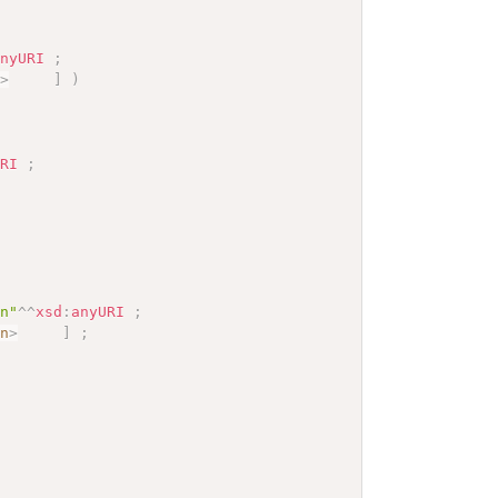
anyURI
;
0
>
]
)
URI
;
on"
^^
xsd
:
anyURI
;
on
>
]
;