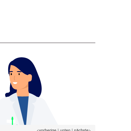
<vorherige
|
unten
|
nächste>