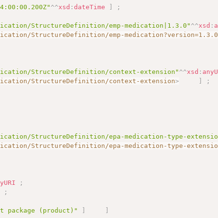
14:00:00.200Z"
^^
xsd
:
dateTime
]
;
dication/StructureDefinition/emp-medication|1.3.0"
^^
xsd
:
dication/StructureDefinition/emp-medication?version=1.3.
dication/StructureDefinition/context-extension"
^^
xsd
:
any
dication/StructureDefinition/context-extension
>
]
;
dication/StructureDefinition/epa-medication-type-extensi
dication/StructureDefinition/epa-medication-type-extensi
nyURI
;
]
;
ct package (product)"
]
]