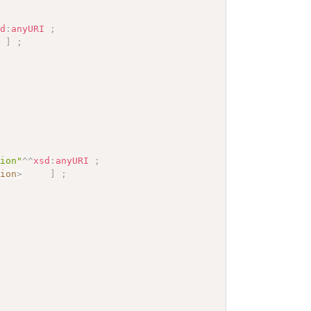
sd
:
anyURI
;
]
;
sion"
^^
xsd
:
anyURI
;
sion
>
]
;