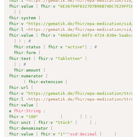
fhir
:
l
<
https://gematik.de/fhir/epa-medication/sid/e
fhir
:
value
[
fhir
:
v
"6E36794F8327D7B96B74DC7E29FFCB4
]
[
fhir
:
system
[
fhir
:
v
"https://gematik.de/fhir/epa-medication/sid/r
fhir
:
l
<
https://gematik.de/fhir/epa-medication/sid/r
fhir
:
value
[
fhir
:
v
"48de03e7-84f3-4724-830e-5aabca1
]
)
;
# 
fhir
:
status
[
fhir
:
v
"active"
]
;
# 
fhir
:
form
[
fhir
:
text
[
fhir
:
v
"Tabletten"
]
]
;
# 
fhir
:
amount
[
fhir
:
numerator
[
(
fhir
:
extension
[
fhir
:
url
[
fhir
:
v
"https://gematik.de/fhir/epa-medication/Struc
fhir
:
l
<
https://gematik.de/fhir/epa-medication/Struc
fhir
:
value
[
a
fhir
:
String
;
fhir
:
v
"100"
]
]
)
;
fhir
:
unit
[
fhir
:
v
"Stück"
]
]
;
fhir
:
denominator
[
fhir
:
value
[
fhir
:
v
"1"
^^
xsd
:
decimal
]
]