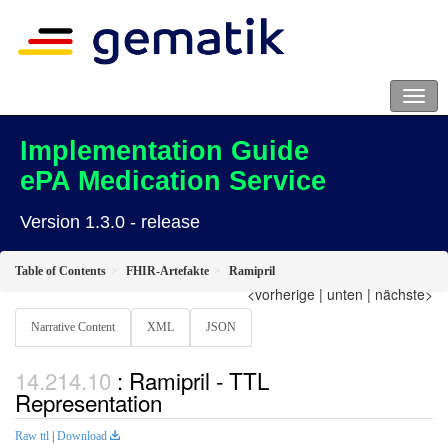
Implementation Guide
ePA Medication Service
Version 1.3.0 - release
Table of Contents
FHIR-Artefakte
Ramipril
<vorherige
|
unten
|
nächste>
Narrative Content
XML
JSON
: Ramipril - TTL
Representation
Raw ttl
|
Download