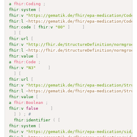
a
fhir
:
Coding
;
fhir
:
system
[
fhir
:
v
"https://gematik.de/fhir/epa-medication/CodeS
fhir
:
l
<
https://gematik.de/fhir/epa-medication/CodeS
fhir
:
code
[
fhir
:
v
"00"
]
]
]
[
fhir
:
url
[
fhir
:
v
"http://fhir.de/StructureDefinition/normgroes
fhir
:
l
<
http://fhir.de/StructureDefinition/normgroes
fhir
:
value
[
a
fhir
:
Code
;
fhir
:
v
"N3"
]
]
[
fhir
:
url
[
fhir
:
v
"https://gematik.de/fhir/epa-medication/Struc
fhir
:
l
<
https://gematik.de/fhir/epa-medication/Struc
fhir
:
value
[
a
fhir
:
Boolean
;
fhir
:
v
false
]
]
)
;
# 
fhir
:
identifier
(
[
fhir
:
system
[
fhir
:
v
"https://gematik.de/fhir/epa-medication/sid/e