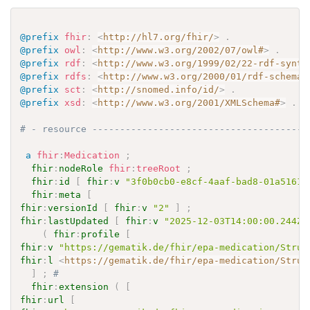
@prefix
fhir
:
<
http://hl7.org/fhir/
>
.
@prefix
owl
:
<
http://www.w3.org/2002/07/owl#
>
.
@prefix
rdf
:
<
http://www.w3.org/1999/02/22-rdf-synta
@prefix
rdfs
:
<
http://www.w3.org/2000/01/rdf-schema#
@prefix
sct
:
<
http://snomed.info/id/
>
.
@prefix
xsd
:
<
http://www.w3.org/2001/XMLSchema#
>
.
# - resource ---------------------------------------
a
fhir
:
Medication
;
fhir
:
nodeRole
fhir
:
treeRoot
;
fhir
:
id
[
fhir
:
v
"3f0b0cb0-e8cf-4aaf-bad8-01a51619
fhir
:
meta
[
fhir
:
versionId
[
fhir
:
v
"2"
]
;
fhir
:
lastUpdated
[
fhir
:
v
"2025-12-03T14:00:00.244Z"
(
fhir
:
profile
[
fhir
:
v
"https://gematik.de/fhir/epa-medication/Struc
fhir
:
l
<
https://gematik.de/fhir/epa-medication/Struc
]
;
# 
fhir
:
extension
(
[
fhir
:
url
[