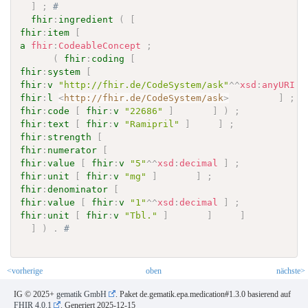
]
;
# 
fhir
:
ingredient
(
[
fhir
:
item
[
a
fhir
:
CodeableConcept
;
(
fhir
:
coding
[
fhir
:
system
[
fhir
:
v
"http://fhir.de/CodeSystem/ask"
^^
xsd
:
anyURI
;
fhir
:
l
<
http://fhir.de/CodeSystem/ask
>
]
;
fhir
:
code
[
fhir
:
v
"22686"
]
]
)
;
fhir
:
text
[
fhir
:
v
"Ramipril"
]
]
;
fhir
:
strength
[
fhir
:
numerator
[
fhir
:
value
[
fhir
:
v
"5"
^^
xsd
:
decimal
]
;
fhir
:
unit
[
fhir
:
v
"mg"
]
]
;
fhir
:
denominator
[
fhir
:
value
[
fhir
:
v
"1"
^^
xsd
:
decimal
]
;
fhir
:
unit
[
fhir
:
v
"Tbl."
]
]
]
]
)
.
# 
<vorherige
oben
nächste>
IG © 2025+
gematik GmbH
. Paket de.gematik.epa.medication#1.3.0 basierend auf
FHIR 4.0.1
. Generiert
2025-12-15