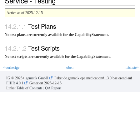
Service - Testing
Active as of 2025-12-15
Test Plans
No test plans are currently available for the CapabilityStatement.
Test Scripts
No test scripts are currently available for the CapabilityStatement.
<vorherige
oben
nächste>
IG © 2025+
gematik GmbH
. Paket de.gematik.epa.medication#1.3.0 basierend auf
FHIR 4.0.1
. Generiert
2025-12-15
Links:
Table of Contents
|
QA Report