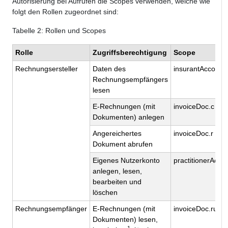
Autorisierung bei Aufrufen die Scopes verwenden, welche wie
folgt den Rollen zugeordnet sind:
Tabelle 2: Rollen und Scopes
Rolle
Zugriffsberechtigung
Scope
Rechnungsersteller
Daten des
insurantAccount.
Rechnungsempfängers
lesen
E-Rechnungen (mit
invoiceDoc.c
Dokumenten) anlegen
Angereichertes
invoiceDoc.r
Dokument abrufen
Eigenes Nutzerkonto
practitionerAcco
anlegen, lesen,
bearbeiten und
löschen
Rechnungsempfänger
E-Rechnungen (mit
invoiceDoc.ruds
Dokumenten) lesen,
1