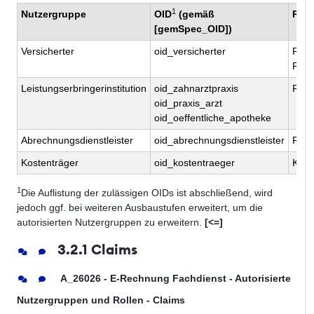
1
Nutzergruppe
OID
(gemäß
Roll
[gemSpec_OID])
Versicherter
oid_versicherter
Rech
Rech
Leistungserbringerinstitution
oid_zahnarztpraxis
Rech
oid_praxis_arzt
oid_oeffentliche_apotheke
Abrechnungsdienstleister
oid_abrechnungsdienstleister
Rech
Kostenträger
oid_kostentraeger
Kost
1
Die Auflistung der zulässigen OIDs ist abschließend, wird
jedoch ggf. bei weiteren Ausbaustufen erweitert, um die
autorisierten Nutzergruppen zu erweitern.
[<=]
3.2.1 Claims
A_26026 - E-Rechnung Fachdienst - Autorisierte
Nutzergruppen und Rollen - Claims