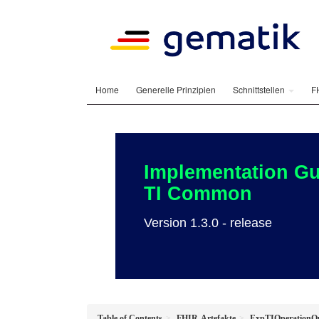
Home
Generelle Prinzipien
Schnittstellen
F
Implementation Gu
TI Common
Version 1.3.0 - release
Table of Contents
FHIR-Artefakte
ExpTIOperationO