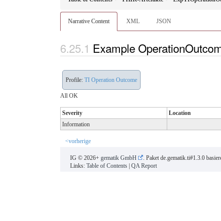
Narrative Content
XML
JSON
Example OperationOutco
Profile:
TI Operation Outcome
All OK
Severity
Location
Information
<vorherige
IG © 2026+
gematik GmbH
. Paket de.gematik.ti#1.3.0 basie
Links:
Table of Contents
|
QA Report