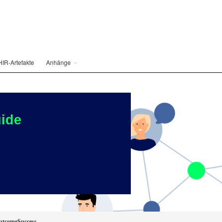
HIR-Artefakte
Anhänge
ide
utcomeSuccess