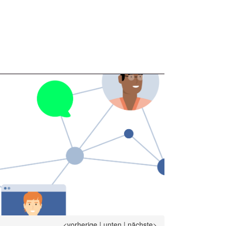
<vorherige
|
unten
|
nächste>