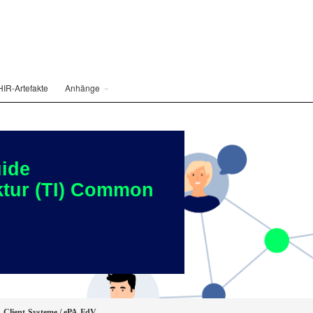
HIR-Artefakte
Anhänge
ide
uktur (TI) Common
A-Client-Systeme / ePA-FdV