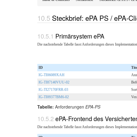
Steckbrief: ePA PS / ePA-C
Primärsystem ePA
Die nachstehende Tabelle fasst Anforderungen dieses Implementatio
ID
Tite
IG-TI06089XAH
Anz
IG-TI87140VUU-02
Bef
IG-TI27170FRR-03
Sor
IG-TI09377BM6-02
Ver
Tabelle:
Anforderungen
EPA-PS
ePA-Frontend des Versicherte
Die nachstehende Tabelle fasst Anforderungen dieses Implementatio