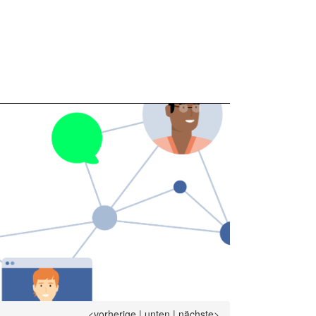
<vorherige
|
unten
|
nächste>