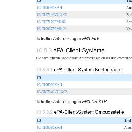
ID
Tite
IG-TI06089XAH
Anz
IG-TI87140VUU-02
Bef
IG-TI27170FRR-03
Sor
IG-TI09377BM6-02
Ver
Tabelle:
Anforderungen
EPA-FdV
ePA-Client-Systeme
Die nachstehende Tabelle fasst Anforderungen dieses Implementatio
ePA-Client-System Kostenträger
ID
IG-TI06089XAH
IG-TI87140VUU-02
Tabelle:
Anforderungen
EPA-CS-KTR
ePA-Client-System Ombudsstelle
ID
Titel
IG-TI06089XAH
Anzei