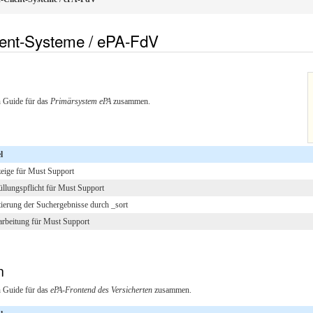
lient-Systeme / ePA-FdV
n Guide für das
Primärsystem ePA
zusammen.
l
eige für Must Support
üllungspflicht für Must Support
tierung der Suchergebnisse durch _sort
arbeitung für Must Support
n
n Guide für das
ePA-Frontend des Versicherten
zusammen.