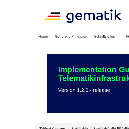
Home
Generelle Prinzipien
Schnittstellen
F
Implementation Gu
Telematikinfrastr
Version 1.2.0 - release
Table of Contents
Steckbriefe
Steckbrief: ePA PS / eP