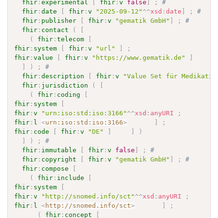
fhir
:
experimental
[
fhir
:
v
false
]
;
# 
fhir
:
date
[
fhir
:
v
"2025-09-12"
^^
xsd
:
date
]
;
# 
fhir
:
publisher
[
fhir
:
v
"gematik GmbH"
]
;
# 
fhir
:
contact
(
[
(
fhir
:
telecom
[
fhir
:
system
[
fhir
:
v
"url"
]
;
fhir
:
value
[
fhir
:
v
"https://www.gematik.de"
]
]
]
)
;
# 
fhir
:
description
[
fhir
:
v
"Value Set für Medikatio
fhir
:
jurisdiction
(
[
(
fhir
:
coding
[
fhir
:
system
[
fhir
:
v
"urn:iso:std:iso:3166"
^^
xsd
:
anyURI
;
fhir
:
l
<
urn:iso:std:iso:3166
>
]
;
fhir
:
code
[
fhir
:
v
"DE"
]
]
)
]
)
;
# 
fhir
:
immutable
[
fhir
:
v
false
]
;
# 
fhir
:
copyright
[
fhir
:
v
"gematik GmbH"
]
;
# 
fhir
:
compose
[
(
fhir
:
include
[
fhir
:
system
[
fhir
:
v
"http://snomed.info/sct"
^^
xsd
:
anyURI
;
fhir
:
l
<
http://snomed.info/sct
>
]
;
(
fhir
:
concept
[