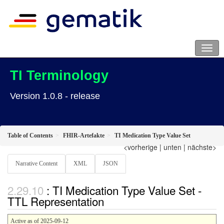
TI Terminology
Version 1.0.8 - release
Table of Contents
FHIR-Artefakte
TI Medication Type Value Set
<vorherige
|
unten
|
nächste>
Narrative Content
XML
JSON
: TI Medication Type Value Set -
TTL Representation
Active as of 2025-09-12