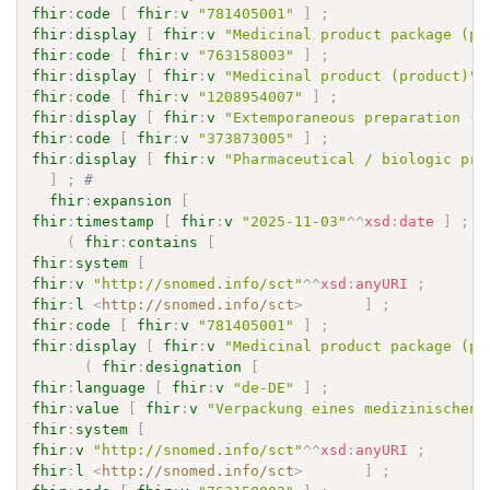
fhir
:
code
[
fhir
:
v
"781405001"
]
;
fhir
:
display
[
fhir
:
v
"Medicinal product package (pr
fhir
:
code
[
fhir
:
v
"763158003"
]
;
fhir
:
display
[
fhir
:
v
"Medicinal product (product)"
fhir
:
code
[
fhir
:
v
"1208954007"
]
;
fhir
:
display
[
fhir
:
v
"Extemporaneous preparation (p
fhir
:
code
[
fhir
:
v
"373873005"
]
;
fhir
:
display
[
fhir
:
v
"Pharmaceutical / biologic pro
]
;
# 
fhir
:
expansion
[
fhir
:
timestamp
[
fhir
:
v
"2025-11-03"
^^
xsd
:
date
]
;
(
fhir
:
contains
[
fhir
:
system
[
fhir
:
v
"http://snomed.info/sct"
^^
xsd
:
anyURI
;
fhir
:
l
<
http://snomed.info/sct
>
]
;
fhir
:
code
[
fhir
:
v
"781405001"
]
;
fhir
:
display
[
fhir
:
v
"Medicinal product package (pr
(
fhir
:
designation
[
fhir
:
language
[
fhir
:
v
"de-DE"
]
;
fhir
:
value
[
fhir
:
v
"Verpackung eines medizinischen 
fhir
:
system
[
fhir
:
v
"http://snomed.info/sct"
^^
xsd
:
anyURI
;
fhir
:
l
<
http://snomed.info/sct
>
]
;