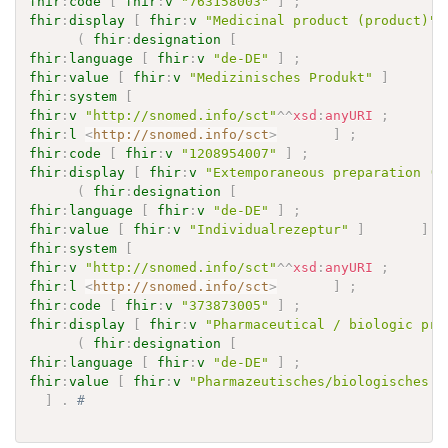
fhir
:
code
[
fhir
:
v
"763158003"
]
;
fhir
:
display
[
fhir
:
v
"Medicinal product (product)"
(
fhir
:
designation
[
fhir
:
language
[
fhir
:
v
"de-DE"
]
;
fhir
:
value
[
fhir
:
v
"Medizinisches Produkt"
]
fhir
:
system
[
fhir
:
v
"http://snomed.info/sct"
^^
xsd
:
anyURI
;
fhir
:
l
<
http://snomed.info/sct
>
]
;
fhir
:
code
[
fhir
:
v
"1208954007"
]
;
fhir
:
display
[
fhir
:
v
"Extemporaneous preparation (p
(
fhir
:
designation
[
fhir
:
language
[
fhir
:
v
"de-DE"
]
;
fhir
:
value
[
fhir
:
v
"Individualrezeptur"
]
]
)
fhir
:
system
[
fhir
:
v
"http://snomed.info/sct"
^^
xsd
:
anyURI
;
fhir
:
l
<
http://snomed.info/sct
>
]
;
fhir
:
code
[
fhir
:
v
"373873005"
]
;
fhir
:
display
[
fhir
:
v
"Pharmaceutical / biologic pro
(
fhir
:
designation
[
fhir
:
language
[
fhir
:
v
"de-DE"
]
;
fhir
:
value
[
fhir
:
v
"Pharmazeutisches/biologisches P
]
.
# 