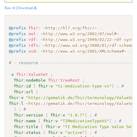
Raw ttl
|
Download
@prefix
fhir
:
<
http://hl7.org/fhir/
>
.
@prefix
owl
:
<
http://www.w3.org/2002/07/owl#
>
.
@prefix
rdf
:
<
http://www.w3.org/1999/02/22-rdf-synta
@prefix
rdfs
:
<
http://www.w3.org/2000/01/rdf-schema#
@prefix
xsd
:
<
http://www.w3.org/2001/XMLSchema#
>
.
# - resource ---------------------------------------
a
fhir
:
ValueSet
;
fhir
:
nodeRole
fhir
:
treeRoot
;
fhir
:
id
[
fhir
:
v
"ti-medication-type-vs"
]
;
# 
fhir
:
url
[
fhir
:
v
"https://gematik.de/fhir/terminology/ValueSet
fhir
:
l
<
https://gematik.de/fhir/terminology/ValueSet
]
;
# 
fhir
:
version
[
fhir
:
v
"1.0.7"
]
;
# 
fhir
:
name
[
fhir
:
v
"TIMedicationTypeVS"
]
;
# 
fhir
:
title
[
fhir
:
v
"TI Medication Type Value Set"
fhir
:
status
[
fhir
:
v
"active"
]
;
# 