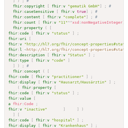
]
)
;
# 
fhir
:
copyright
[
fhir
:
v
"gematik GmbH"
]
;
# 
fhir
:
caseSensitive
[
fhir
:
v
true
]
;
# 
fhir
:
content
[
fhir
:
v
"complete"
]
;
# 
fhir
:
count
[
fhir
:
v
"11"
^^
xsd
:
nonNegativeInteger
]
fhir
:
property
(
[
fhir
:
code
[
fhir
:
v
"status"
]
;
fhir
:
uri
[
fhir
:
v
"http://hl7.org/fhir/concept-properties#statu
fhir
:
l
<
http://hl7.org/fhir/concept-properties#statu
fhir
:
description
[
fhir
:
v
"Status"
]
;
fhir
:
type
[
fhir
:
v
"code"
]
]
)
;
# 
fhir
:
concept
(
[
fhir
:
code
[
fhir
:
v
"practitioner"
]
;
fhir
:
display
[
fhir
:
v
"Hausarzt/Hausärztin"
]
;
(
fhir
:
property
[
fhir
:
code
[
fhir
:
v
"status"
]
;
fhir
:
value
[
a
fhir
:
Code
;
fhir
:
v
"inactive"
]
]
)
]
[
fhir
:
code
[
fhir
:
v
"hospital"
]
;
fhir
:
display
[
fhir
:
v
"Krankenhaus"
]
;