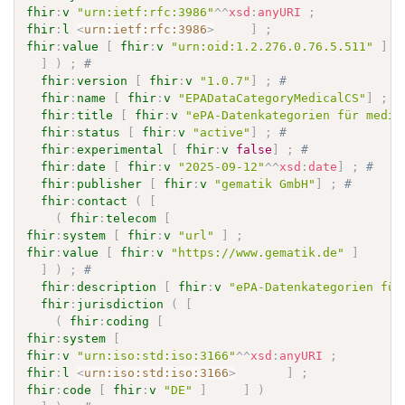
fhir
:
v
"urn:ietf:rfc:3986"
^^
xsd
:
anyURI
;
fhir
:
l
<
urn:ietf:rfc:3986
>
]
;
fhir
:
value
[
fhir
:
v
"urn:oid:1.2.276.0.76.5.511"
]
]
)
;
# 
fhir
:
version
[
fhir
:
v
"1.0.7"
]
;
# 
fhir
:
name
[
fhir
:
v
"EPADataCategoryMedicalCS"
]
;
#
fhir
:
title
[
fhir
:
v
"ePA-Datenkategorien für mediz
fhir
:
status
[
fhir
:
v
"active"
]
;
# 
fhir
:
experimental
[
fhir
:
v
false
]
;
# 
fhir
:
date
[
fhir
:
v
"2025-09-12"
^^
xsd
:
date
]
;
# 
fhir
:
publisher
[
fhir
:
v
"gematik GmbH"
]
;
# 
fhir
:
contact
(
[
(
fhir
:
telecom
[
fhir
:
system
[
fhir
:
v
"url"
]
;
fhir
:
value
[
fhir
:
v
"https://www.gematik.de"
]
]
]
)
;
# 
fhir
:
description
[
fhir
:
v
"ePA-Datenkategorien für
fhir
:
jurisdiction
(
[
(
fhir
:
coding
[
fhir
:
system
[
fhir
:
v
"urn:iso:std:iso:3166"
^^
xsd
:
anyURI
;
fhir
:
l
<
urn:iso:std:iso:3166
>
]
;
fhir
:
code
[
fhir
:
v
"DE"
]
]
)