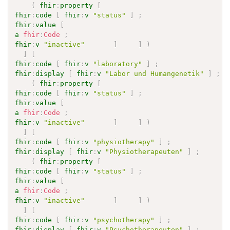
(
fhir
:
property
[
fhir
:
code
[
fhir
:
v
"status"
]
;
fhir
:
value
[
a
fhir
:
Code
;
fhir
:
v
"inactive"
]
]
)
]
[
fhir
:
code
[
fhir
:
v
"laboratory"
]
;
fhir
:
display
[
fhir
:
v
"Labor und Humangenetik"
]
;
(
fhir
:
property
[
fhir
:
code
[
fhir
:
v
"status"
]
;
fhir
:
value
[
a
fhir
:
Code
;
fhir
:
v
"inactive"
]
]
)
]
[
fhir
:
code
[
fhir
:
v
"physiotherapy"
]
;
fhir
:
display
[
fhir
:
v
"Physiotherapeuten"
]
;
(
fhir
:
property
[
fhir
:
code
[
fhir
:
v
"status"
]
;
fhir
:
value
[
a
fhir
:
Code
;
fhir
:
v
"inactive"
]
]
)
]
[
fhir
:
code
[
fhir
:
v
"psychotherapy"
]
;
fhir
:
display
[
fhir
:
v
"Psychotherapeuten"
]
;