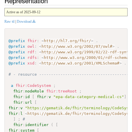
Representation
Active as of 2025-09-12
Raw ttl
|
Download
@prefix
fhir
:
<
http://hl7.org/fhir/
>
.
@prefix
owl
:
<
http://www.w3.org/2002/07/owl#
>
.
@prefix
rdf
:
<
http://www.w3.org/1999/02/22-rdf-synta
@prefix
rdfs
:
<
http://www.w3.org/2000/01/rdf-schema#
@prefix
xsd
:
<
http://www.w3.org/2001/XMLSchema#
>
.
# - resource ---------------------------------------
a
fhir
:
CodeSystem
;
fhir
:
nodeRole
fhir
:
treeRoot
;
fhir
:
id
[
fhir
:
v
"epa-data-category-medical-cs"
]
;
fhir
:
url
[
fhir
:
v
"https://gematik.de/fhir/terminology/CodeSyst
fhir
:
l
<
https://gematik.de/fhir/terminology/CodeSyst
]
;
# 
fhir
:
identifier
(
[
fhir
:
system
[