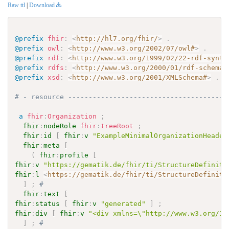
Raw ttl
|
Download
@prefix
fhir
:
<
http://hl7.org/fhir/
>
.
@prefix
owl
:
<
http://www.w3.org/2002/07/owl#
>
.
@prefix
rdf
:
<
http://www.w3.org/1999/02/22-rdf-synta
@prefix
rdfs
:
<
http://www.w3.org/2000/01/rdf-schema#
@prefix
xsd
:
<
http://www.w3.org/2001/XMLSchema#
>
.
# - resource ---------------------------------------
a
fhir
:
Organization
;
fhir
:
nodeRole
fhir
:
treeRoot
;
fhir
:
id
[
fhir
:
v
"ExampleMinimalOrganizationHeader
fhir
:
meta
[
(
fhir
:
profile
[
fhir
:
v
"https://gematik.de/fhir/ti/StructureDefiniti
fhir
:
l
<
https://gematik.de/fhir/ti/StructureDefiniti
]
;
# 
fhir
:
text
[
fhir
:
status
[
fhir
:
v
"generated"
]
;
fhir
:
div
[
fhir
:
v
"<div xmlns=\"http://www.w3.org/19
]
;
# 