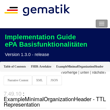
Implementation Guide
ePA Basisfunktionalitäten
Version 1.3.0 - release
Table of Contents
FHIR-Artefakte
ExampleMinimalOrganizationHeader
<vorherige
|
unten
|
nächste>
Narrative Content
XML
JSON
:
ExampleMinimalOrganizationHeader - TTL
Representation