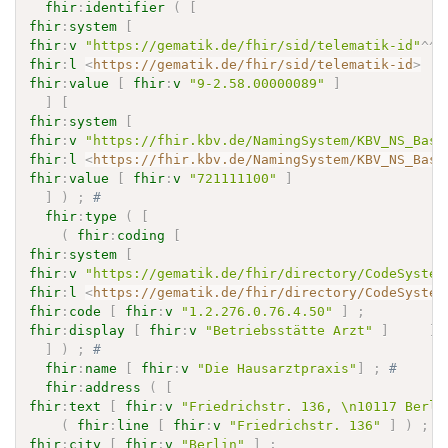
fhir
:
identifier
(
[
fhir
:
system
[
fhir
:
v
"https://gematik.de/fhir/sid/telematik-id"
^^
x
fhir
:
l
<
https://gematik.de/fhir/sid/telematik-id
>
fhir
:
value
[
fhir
:
v
"9-2.58.00000089"
]
]
[
fhir
:
system
[
fhir
:
v
"https://fhir.kbv.de/NamingSystem/KBV_NS_Base
fhir
:
l
<
https://fhir.kbv.de/NamingSystem/KBV_NS_Base
fhir
:
value
[
fhir
:
v
"721111100"
]
]
)
;
# 
fhir
:
type
(
[
(
fhir
:
coding
[
fhir
:
system
[
fhir
:
v
"https://gematik.de/fhir/directory/CodeSystem
fhir
:
l
<
https://gematik.de/fhir/directory/CodeSystem
fhir
:
code
[
fhir
:
v
"1.2.276.0.76.4.50"
]
;
fhir
:
display
[
fhir
:
v
"Betriebsstätte Arzt"
]
]
]
)
;
# 
fhir
:
name
[
fhir
:
v
"Die Hausarztpraxis"
]
;
# 
fhir
:
address
(
[
fhir
:
text
[
fhir
:
v
"Friedrichstr. 136, \n10117 Berli
(
fhir
:
line
[
fhir
:
v
"Friedrichstr. 136"
]
)
;
fhir
:
city
[
fhir
:
v
"Berlin"
]
;