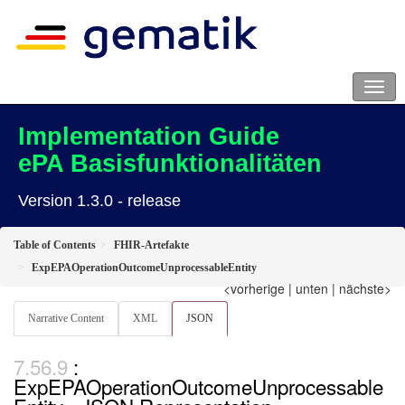
Implementation Guide
ePA Basisfunktionalitäten
Version 1.3.0 - release
Table of Contents
FHIR-Artefakte
ExpEPAOperationOutcomeUnprocessableEntity
<vorherige
|
unten
|
nächste>
Narrative Content
XML
JSON
:
ExpEPAOperationOutcomeUnprocessable