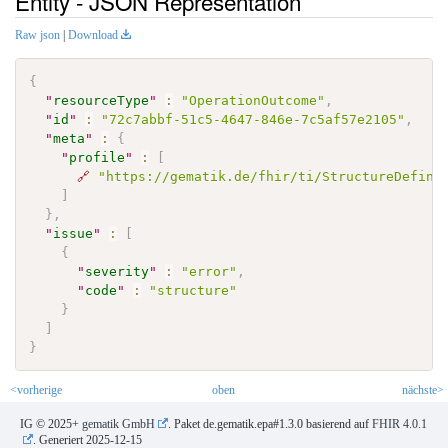
Entity - JSON Representation
Raw json
|
Download
{
"
resourceType
"
:
"OperationOutcome"
,
"
id
"
:
"72c7abbf-51c5-4647-846e-7c5af57e2105"
,
"
meta
"
:
{
"
profile
"
:
[
🔗
"https://gematik.de/fhir/ti/StructureDefini
]
}
,
"
issue
"
:
[
{
"
severity
"
:
"error"
,
"
code
"
:
"structure"
}
]
}
<vorherige
oben
nächste>
IG © 2025+
gematik GmbH
. Paket de.gematik.epa#1.3.0 basierend auf
FHIR 4.0.1
. Generiert
2025-12-15