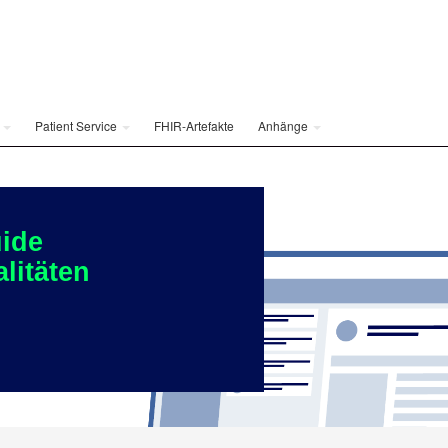
e
Patient Service
FHIR-Artefakte
Anhänge
ide
litäten