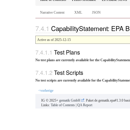
Narrative Content
XML
JSON
CapabilityStatement: EPA B
Active as of 2025-12-15
Test Plans
No test plans are currently available for the CapabilityStatemen
Test Scripts
No test scripts are currently available for the CapabilityStateme
<vorherige
IG © 2025+
gematik GmbH
. Paket de.gematik.epa#1.3.0 bas
Links:
Table of Contents
|
QA Report