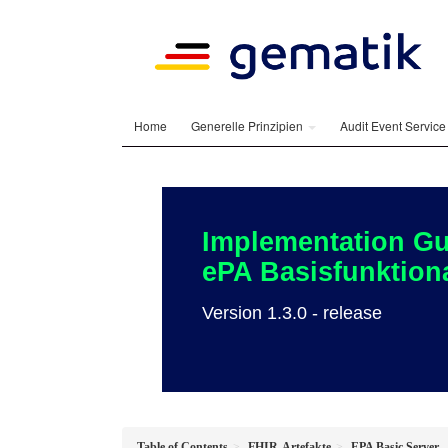
Home
Generelle Prinzipien
Audit Event Servic
Implementation Gu
ePA Basisfunktiona
Version 1.3.0 - release
Table of Contents
FHIR-Artefakte
EPA Basic Server