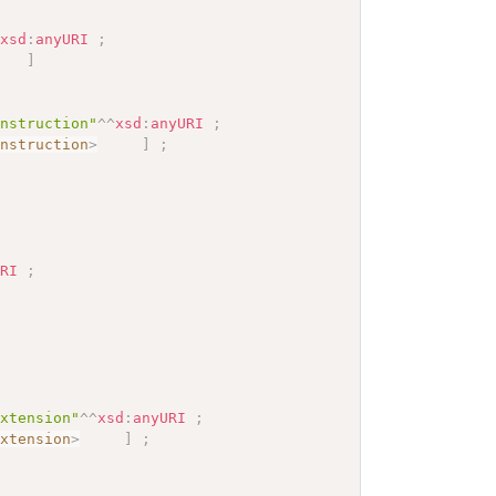
^
xsd
:
anyURI
;
]
Instruction"
^^
xsd
:
anyURI
;
Instruction
>
]
;
URI
;
extension"
^^
xsd
:
anyURI
;
extension
>
]
;