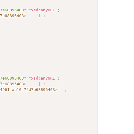
d7e68896403"
^^
xsd
:
anyURI
;
d7e68896403
>
]
;
d7e68896403"
^^
xsd
:
anyURI
;
d7e68896403
>
]
;
-4961-aa10-74d7e68896403
>
)
;