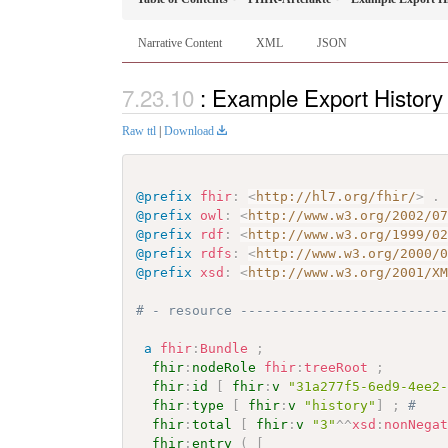
Narrative Content
XML
JSON
: Example Export History
Raw ttl
|
Download
@prefix
fhir
:
<
http://hl7.org/fhir/
>
.
@prefix
owl
:
<
http://www.w3.org/2002/0
@prefix
rdf
:
<
http://www.w3.org/1999/0
@prefix
rdfs
:
<
http://www.w3.org/2000/
@prefix
xsd
:
<
http://www.w3.org/2001/X
# - resource -------------------------
a
fhir
:
Bundle
;
fhir
:
nodeRole
fhir
:
treeRoot
;
fhir
:
id
[
fhir
:
v
"31a277f5-6ed9-4ee2
fhir
:
type
[
fhir
:
v
"history"
]
;
# 
fhir
:
total
[
fhir
:
v
"3"
^^
xsd
:
nonNega
fhir
:
entry
(
[