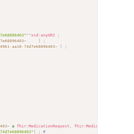
d7e68896403"
^^
xsd
:
anyURI
;
d7e68896403
>
]
;
-4961-aa10-74d7e68896403
>
)
;
6403
>
a
fhir
:
MedicationRequest
,
fhir
:
MedicationRequest
;
-74d7e68896403"
]
;
# 