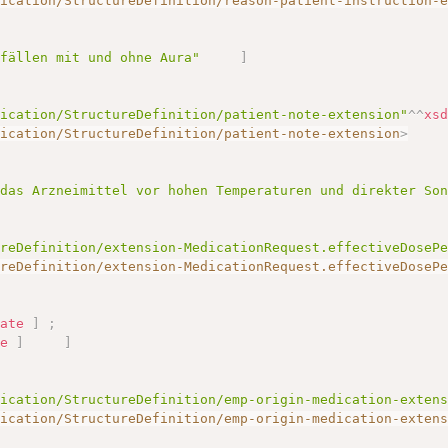
dication/StructureDefinition/reason-patient-instruction-
nfällen mit und ohne Aura"
]
dication/StructureDefinition/patient-note-extension"
^^
xs
dication/StructureDefinition/patient-note-extension
>
 das Arzneimittel vor hohen Temperaturen und direkter So
ureDefinition/extension-MedicationRequest.effectiveDoseP
ureDefinition/extension-MedicationRequest.effectiveDoseP
date
]
;
te
]
]
dication/StructureDefinition/emp-origin-medication-exten
dication/StructureDefinition/emp-origin-medication-exten