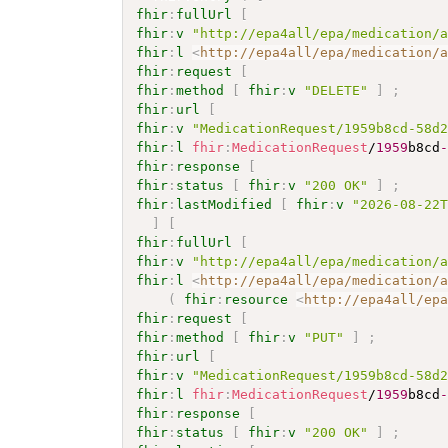
fhir
:
fullUrl
[
fhir
:
v
"http://epa4all/epa/medication/
fhir
:
l
<
http://epa4all/epa/medication/
fhir
:
request
[
fhir
:
method
[
fhir
:
v
"DELETE"
]
;
fhir
:
url
[
fhir
:
v
"MedicationRequest/1959b8cd-58d
fhir
:
l
fhir
:
MedicationRequest
/
1959
b8cd
fhir
:
response
[
fhir
:
status
[
fhir
:
v
"200 OK"
]
;
fhir
:
lastModified
[
fhir
:
v
"2026-08-22
]
[
fhir
:
fullUrl
[
fhir
:
v
"http://epa4all/epa/medication/
fhir
:
l
<
http://epa4all/epa/medication/
(
fhir
:
resource
<
http://epa4all/ep
fhir
:
request
[
fhir
:
method
[
fhir
:
v
"PUT"
]
;
fhir
:
url
[
fhir
:
v
"MedicationRequest/1959b8cd-58d
fhir
:
l
fhir
:
MedicationRequest
/
1959
b8cd
fhir
:
response
[
fhir
:
status
[
fhir
:
v
"200 OK"
]
;