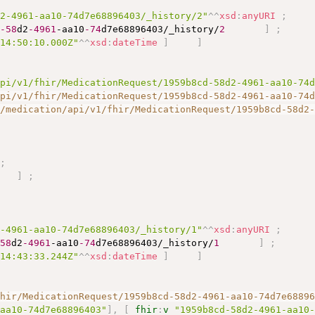
d2-4961-aa10-74d7e68896403/_history/2"
^^
xsd
:
anyURI
;
d
-58
d2
-4961
-aa10
-74
d7e68896403/_history/
2
]
;
T14:50:10.000Z"
^^
xsd
:
dateTime
]
]
api/v1/fhir/MedicationRequest/1959b8cd-58d2-4961-aa10-74
api/v1/fhir/MedicationRequest/1959b8cd-58d2-4961-aa10-74
a/medication/api/v1/fhir/MedicationRequest/1959b8cd-58d2
;
]
;
2-4961-aa10-74d7e68896403/_history/1"
^^
xsd
:
anyURI
;
-58
d2
-4961
-aa10
-74
d7e68896403/_history/
1
]
;
T14:43:33.244Z"
^^
xsd
:
dateTime
]
]
fhir/MedicationRequest/1959b8cd-58d2-4961-aa10-74d7e6889
-aa10-74d7e68896403"
]
,
[
fhir
:
v
"1959b8cd-58d2-4961-aa10