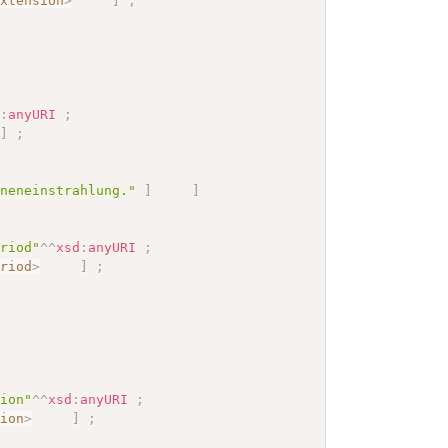
extension
>
]
;
d
:
anyURI
;
]
;
nneneinstrahlung."
]
]
eriod"
^^
xsd
:
anyURI
;
eriod
>
]
;
sion"
^^
xsd
:
anyURI
;
sion
>
]
;