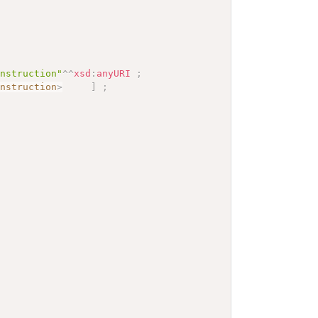
Instruction"
^^
xsd
:
anyURI
;
Instruction
>
]
;