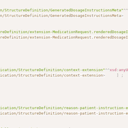
on/StructureDefinition/GeneratedDosageInstructionsMeta"
^
on/StructureDefinition/GeneratedDosageInstructionsMeta
>
ureDefinition/extension-MedicationRequest.renderedDosage
ureDefinition/extension-MedicationRequest.renderedDosage
dication/StructureDefinition/context-extension"
^^
xsd
:
any
dication/StructureDefinition/context-extension
>
]
;
dication/StructureDefinition/reason-patient-instruction-
dication/StructureDefinition/reason-patient-instruction-