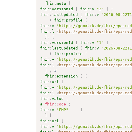
fhir
:
meta
[
fhir
:
versionId
[
fhir
:
v
"2"
]
;
fhir
:
lastUpdated
[
fhir
:
v
"2026-08-22T
(
fhir
:
profile
[
fhir
:
v
"https://gematik.de/fhir/epa-me
fhir
:
l
<
https://gematik.de/fhir/epa-me
]
,
[
fhir
:
versionId
[
fhir
:
v
"1"
]
;
fhir
:
lastUpdated
[
fhir
:
v
"2026-08-22T
(
fhir
:
profile
[
fhir
:
v
"https://gematik.de/fhir/epa-me
fhir
:
l
<
https://gematik.de/fhir/epa-me
]
;
# 
fhir
:
extension
(
[
fhir
:
url
[
fhir
:
v
"https://gematik.de/fhir/epa-me
fhir
:
l
<
https://gematik.de/fhir/epa-me
fhir
:
value
[
a
fhir
:
Code
;
fhir
:
v
"EMP"
]
]
[
fhir
:
url
[
fhir
:
v
"https://gematik.de/fhir/epa-me