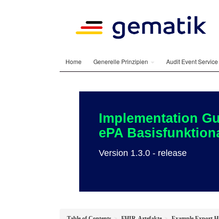
Home
Generelle Prinzipien
Audit Event Servic
Implementation Gu
ePA Basisfunktiona
Version 1.3.0 - release
Table of Contents
FHIR-Artefakte
Example Export Hi