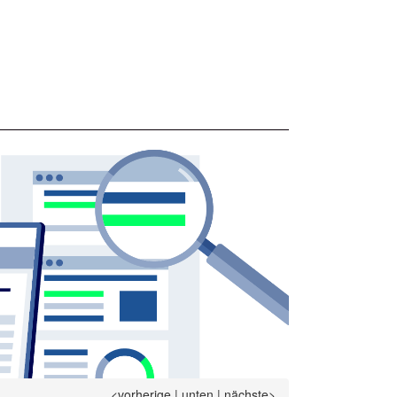
<vorherige
|
unten
|
nächste>