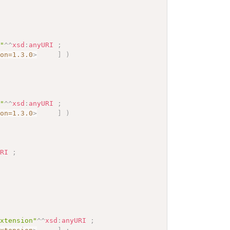
0"
^^
xsd
:
anyURI
;
ion=1.3.0
>
]
)
0"
^^
xsd
:
anyURI
;
ion=1.3.0
>
]
)
URI
;
extension"
^^
xsd
:
anyURI
;