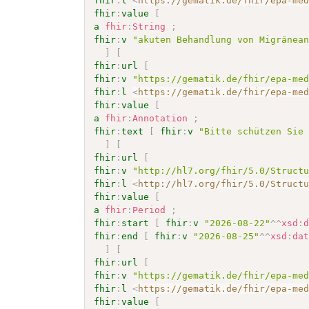
fhir
:
l
<
https://gematik.de/fhir/epa-me
fhir
:
value
[
a
fhir
:
String
;
fhir
:
v
"akuten Behandlung von Migränea
]
[
fhir
:
url
[
fhir
:
v
"https://gematik.de/fhir/epa-me
fhir
:
l
<
https://gematik.de/fhir/epa-me
fhir
:
value
[
a
fhir
:
Annotation
;
fhir
:
text
[
fhir
:
v
"Bitte schützen Sie
]
[
fhir
:
url
[
fhir
:
v
"http://hl7.org/fhir/5.0/Struct
fhir
:
l
<
http://hl7.org/fhir/5.0/Struct
fhir
:
value
[
a
fhir
:
Period
;
fhir
:
start
[
fhir
:
v
"2026-08-22"
^^
xsd
:
fhir
:
end
[
fhir
:
v
"2026-08-25"
^^
xsd
:
da
]
[
fhir
:
url
[
fhir
:
v
"https://gematik.de/fhir/epa-me
fhir
:
l
<
https://gematik.de/fhir/epa-me
fhir
:
value
[