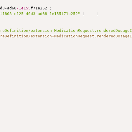
0
d3-ad68
-1e155
f71e252 
;
bf1803-e125-40d3-ad68-1e155f71e252"
]
]
ureDefinition/extension-MedicationRequest.renderedDosage
ureDefinition/extension-MedicationRequest.renderedDosage
;