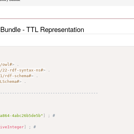
 Bundle - TTL Representation
7/owl#
>
.
2/22-rdf-syntax-ns#
>
.
01/rdf-schema#
>
.
MLSchema#
>
.
------------------------------------------
-a864-4abc26b5de5b"
]
;
# 
tiveInteger
]
;
# 