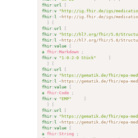
fhir
:
url
[
fhir
:
v
"http://ig.fhir.de/igs/medicati
fhir
:
l
<
http://ig.fhir.de/igs/medicati
]
[
fhir
:
url
[
fhir
:
v
"http://hl7.org/fhir/5.0/Struct
fhir
:
l
<
http://hl7.org/fhir/5.0/Struct
fhir
:
value
[
a
fhir
:
Markdown
;
fhir
:
v
"1-0-2-0 Stück"
]
]
[
fhir
:
url
[
fhir
:
v
"https://gematik.de/fhir/epa-me
fhir
:
l
<
https://gematik.de/fhir/epa-me
fhir
:
value
[
a
fhir
:
Code
;
fhir
:
v
"EMP"
]
]
[
fhir
:
url
[
fhir
:
v
"https://gematik.de/fhir/epa-me
fhir
:
l
<
https://gematik.de/fhir/epa-me
fhir
:
value
[
a
fhir
:
String
;