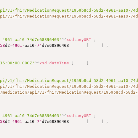
api/v1/fhir/MedicationRequest/1959b8cd-58d2-4961-aa10-74
api/v1/fhir/MedicationRequest/1959b8cd-58d2-4961-aa10-74
2-4961-aa10-74d7e68896403"
^^
xsd
:
anyURI
;
-58
d2
-4961
-aa10
-74
d7e68896403       
]
]
;
T15:00:00.000Z"
^^
xsd
:
dateTime
]
]
api/v1/fhir/MedicationRequest/1959b8cd-58d2-4961-aa10-74
api/v1/fhir/MedicationRequest/1959b8cd-58d2-4961-aa10-74
a/medication/api/v1/fhir/MedicationRequest/1959b8cd-58d2
2-4961-aa10-74d7e68896403"
^^
xsd
:
anyURI
;
-58
d2
-4961
-aa10
-74
d7e68896403       
]
]
;