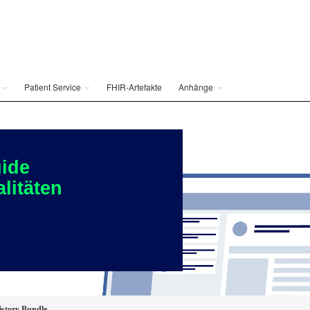
e
Patient Service
FHIR-Artefakte
Anhänge
ide
litäten
story Bundle