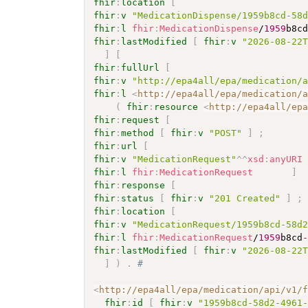
fhir
:
location
[
fhir
:
v
"MedicationDispense/1959b8cd-58
fhir
:
l
fhir
:
MedicationDispense
/
1959
b8c
fhir
:
lastModified
[
fhir
:
v
"2026-08-22
]
[
fhir
:
fullUrl
[
fhir
:
v
"http://epa4all/epa/medication/
fhir
:
l
<
http://epa4all/epa/medication/
(
fhir
:
resource
<
http://epa4all/ep
fhir
:
request
[
fhir
:
method
[
fhir
:
v
"POST"
]
;
fhir
:
url
[
fhir
:
v
"MedicationRequest"
^^
xsd
:
anyURI
fhir
:
l
fhir
:
MedicationRequest
]
fhir
:
response
[
fhir
:
status
[
fhir
:
v
"201 Created"
]
;
fhir
:
location
[
fhir
:
v
"MedicationRequest/1959b8cd-58d
fhir
:
l
fhir
:
MedicationRequest
/
1959
b8cd
fhir
:
lastModified
[
fhir
:
v
"2026-08-22
]
)
.
# 
<
http://epa4all/epa/medication/api/v1/
fhir
:
id
[
fhir
:
v
"1959b8cd-58d2-4961