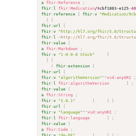
a
fhir
:
Reference
;
fhir
:
l
fhir
:
Medication
/
9
cbf1803-e125
-4
fhir
:
reference
[
fhir
:
v
"Medication/9c
]
[
fhir
:
url
[
fhir
:
v
"http://hl7.org/fhir/5.0/Struct
fhir
:
l
<
http://hl7.org/fhir/5.0/Struct
fhir
:
value
[
a
fhir
:
Markdown
;
fhir
:
v
"1-0-0-0 Stück"
]
]
[
(
fhir
:
extension
[
fhir
:
url
[
fhir
:
v
"algorithmVersion"
^^
xsd
:
anyURI
fhir
:
l
fhir
:
algorithmVersion
]
;
fhir
:
value
[
a
fhir
:
String
;
fhir
:
v
"1.0.1"
]
]
[
fhir
:
url
[
fhir
:
v
"language"
^^
xsd
:
anyURI
;
fhir
:
l
fhir
:
language
]
;
fhir
:
value
[
a
fhir
:
Code
;
fhir
:
v
"de-DE"
]
]
)
;