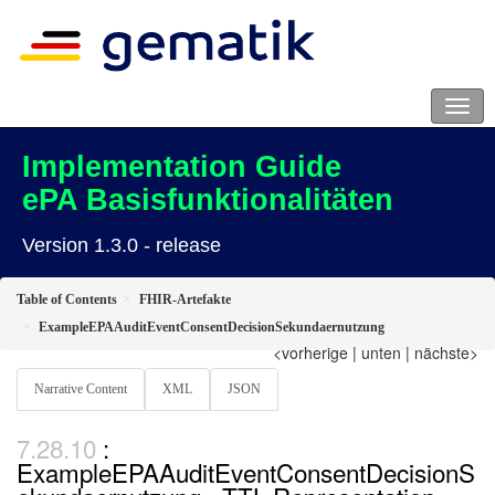
Implementation Guide
ePA Basisfunktionalitäten
Version 1.3.0 - release
Table of Contents
FHIR-Artefakte
ExampleEPAAuditEventConsentDecisionSekundaernutzung
<vorherige
|
unten
|
nächste>
Narrative Content
XML
JSON
:
ExampleEPAAuditEventConsentDecisionS