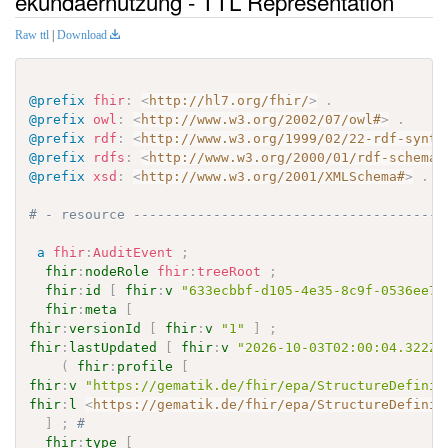
ekundaernutzung - TTL Representation
Raw ttl
|
Download
@prefix
fhir
:
<
http://hl7.org/fhir/
>
.
@prefix
owl
:
<
http://www.w3.org/2002/07/owl#
>
.
@prefix
rdf
:
<
http://www.w3.org/1999/02/22-rdf-synta
@prefix
rdfs
:
<
http://www.w3.org/2000/01/rdf-schema#
@prefix
xsd
:
<
http://www.w3.org/2001/XMLSchema#
>
.
# - resource ---------------------------------------
a
fhir
:
AuditEvent
;
fhir
:
nodeRole
fhir
:
treeRoot
;
fhir
:
id
[
fhir
:
v
"633ecbbf-d105-4e35-8c9f-0536ee7b
fhir
:
meta
[
fhir
:
versionId
[
fhir
:
v
"1"
]
;
fhir
:
lastUpdated
[
fhir
:
v
"2026-10-03T02:00:04.322Z"
(
fhir
:
profile
[
fhir
:
v
"https://gematik.de/fhir/epa/StructureDefinit
fhir
:
l
<
https://gematik.de/fhir/epa/StructureDefinit
]
;
# 
fhir
:
type
[