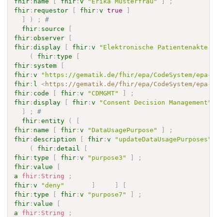
fhir
:
name
[
fhir
:
v
"Erika Musterfrau"
]
;
fhir
:
requestor
[
fhir
:
v
true
]
]
)
;
# 
fhir
:
source
[
fhir
:
observer
[
fhir
:
display
[
fhir
:
v
"Elektronische Patientenakte F
(
fhir
:
type
[
fhir
:
system
[
fhir
:
v
"https://gematik.de/fhir/epa/CodeSystem/epa-a
fhir
:
l
<
https://gematik.de/fhir/epa/CodeSystem/epa-a
fhir
:
code
[
fhir
:
v
"CDMGMT"
]
;
fhir
:
display
[
fhir
:
v
"Consent Decision Management"
]
;
# 
fhir
:
entity
(
[
fhir
:
name
[
fhir
:
v
"DataUsagePurpose"
]
;
fhir
:
description
[
fhir
:
v
"updateDataUsagePurposes"
(
fhir
:
detail
[
fhir
:
type
[
fhir
:
v
"purpose3"
]
;
fhir
:
value
[
a
fhir
:
String
;
fhir
:
v
"deny"
]
]
[
fhir
:
type
[
fhir
:
v
"purpose7"
]
;
fhir
:
value
[
a
fhir
:
String
;