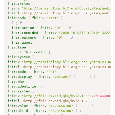
fhir
:
system
[
fhir
:
v
"http://terminology.hl7.org/CodeSystem/audit-
fhir
:
l
<
http://terminology.hl7.org/CodeSystem/audit-
fhir
:
code
[
fhir
:
v
"rest"
]
]
;
# 
fhir
:
action
[
fhir
:
v
"U"
]
;
# 
fhir
:
recorded
[
fhir
:
v
"2026-10-03T02:00:04.322Z"
^
fhir
:
outcome
[
fhir
:
v
"0"
]
;
# 
fhir
:
agent
(
[
fhir
:
type
[
(
fhir
:
coding
[
fhir
:
system
[
fhir
:
v
"http://terminology.hl7.org/CodeSystem/v3-Rol
fhir
:
l
<
http://terminology.hl7.org/CodeSystem/v3-Rol
fhir
:
code
[
fhir
:
v
"PAT"
]
;
fhir
:
display
[
fhir
:
v
"patient"
]
]
)
]
;
fhir
:
who
[
fhir
:
identifier
[
fhir
:
system
[
fhir
:
v
"http://fhir.de/sid/gkv/kvid-10"
^^
xsd
:
anyURI
fhir
:
l
<
http://fhir.de/sid/gkv/kvid-10
>
]
;
fhir
:
value
[
fhir
:
v
"A123456780"
]
]
]
;
fhir
:
altId
[
fhir
:
v
"A123456780"
]
;