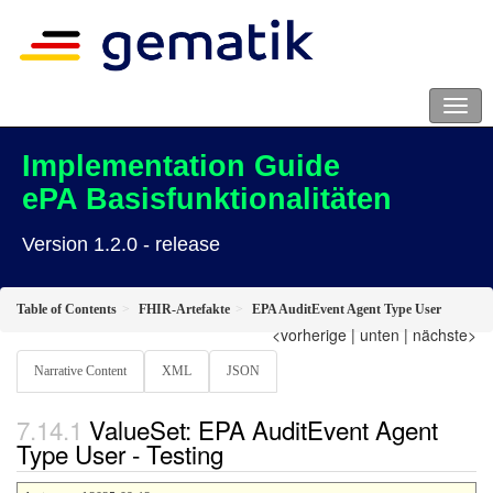
Implementation Guide
ePA Basisfunktionalitäten
Version 1.2.0 - release
Table of Contents
FHIR-Artefakte
EPA AuditEvent Agent Type User
<vorherige
|
unten
|
nächste>
Narrative Content
XML
JSON
ValueSet: EPA AuditEvent Agent
Type User - Testing