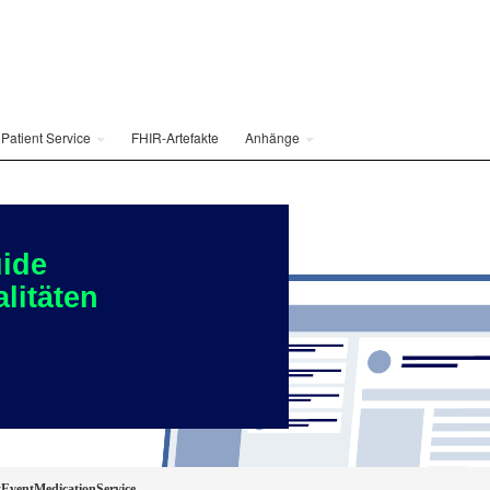
Patient Service
FHIR-Artefakte
Anhänge
ide
litäten
ventMedicationService