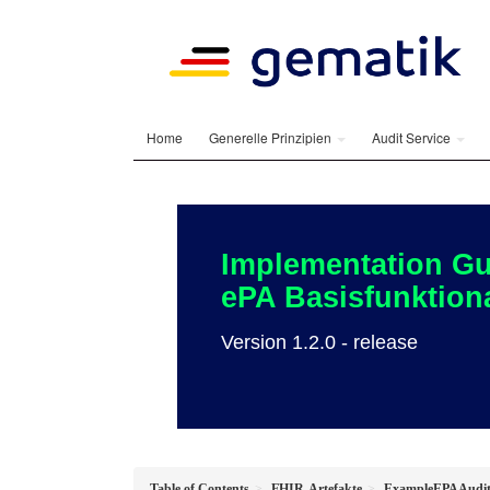
Home
Generelle Prinzipien
Audit Service
Implementation Gu
ePA Basisfunktiona
Version 1.2.0 - release
Table of Contents
FHIR-Artefakte
ExampleEPAAuditE