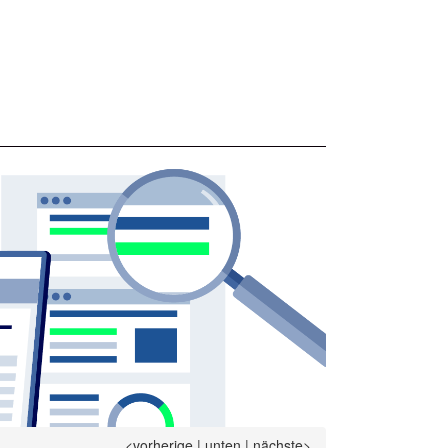
<vorherige
|
unten
|
nächste>