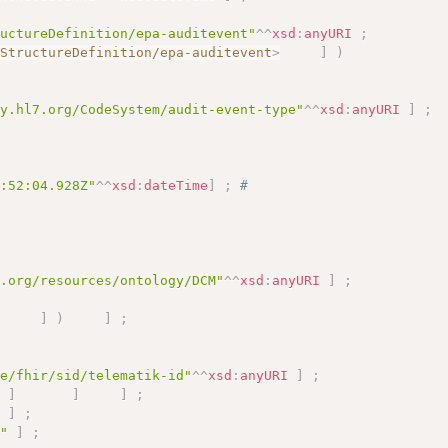
ructureDefinition/epa-auditevent"
^^
xsd
:
anyURI
;
/StructureDefinition/epa-auditevent
>
]
)
gy.hl7.org/CodeSystem/audit-event-type"
^^
xsd
:
anyURI
]
;
4:52:04.928Z"
^^
xsd
:
dateTime
]
;
# 
a.org/resources/ontology/DCM"
^^
xsd
:
anyURI
]
;
]
)
]
;
de/fhir/sid/telematik-id"
^^
xsd
:
anyURI
]
;
"
]
]
]
;
"
]
;
t"
]
;