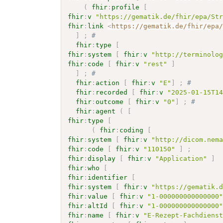
(
fhir
:
profile
[
fhir
:
v
"https://gematik.de/fhir/epa/St
fhir
:
link
<
https://gematik.de/fhir/epa
]
;
# 
fhir
:
type
[
fhir
:
system
[
fhir
:
v
"http://terminolo
fhir
:
code
[
fhir
:
v
"rest"
]
]
;
# 
fhir
:
action
[
fhir
:
v
"E"
]
;
# 
fhir
:
recorded
[
fhir
:
v
"2025-01-15T1
fhir
:
outcome
[
fhir
:
v
"0"
]
;
# 
fhir
:
agent
(
[
fhir
:
type
[
(
fhir
:
coding
[
fhir
:
system
[
fhir
:
v
"http://dicom.nem
fhir
:
code
[
fhir
:
v
"110150"
]
;
fhir
:
display
[
fhir
:
v
"Application"
]
fhir
:
who
[
fhir
:
identifier
[
fhir
:
system
[
fhir
:
v
"https://gematik.
fhir
:
value
[
fhir
:
v
"1-000000000000000
fhir
:
altId
[
fhir
:
v
"1-000000000000000
fhir
:
name
[
fhir
:
v
"E-Rezept-Fachdiens