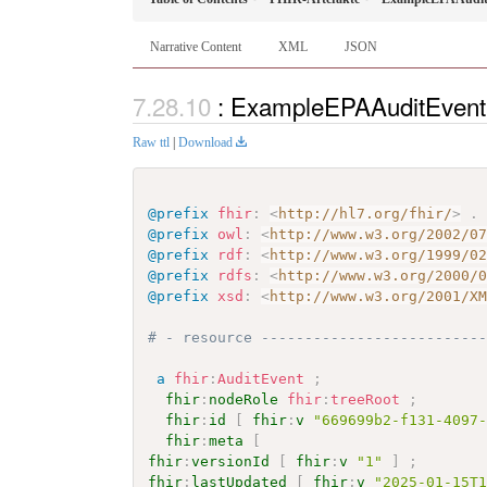
Narrative Content
XML
JSON
: ExampleEPAAuditEventM
Raw ttl
|
Download
@prefix
fhir
:
<
http://hl7.org/fhir/
>
.
@prefix
owl
:
<
http://www.w3.org/2002/0
@prefix
rdf
:
<
http://www.w3.org/1999/0
@prefix
rdfs
:
<
http://www.w3.org/2000/
@prefix
xsd
:
<
http://www.w3.org/2001/X
# - resource -------------------------
a
fhir
:
AuditEvent
;
fhir
:
nodeRole
fhir
:
treeRoot
;
fhir
:
id
[
fhir
:
v
"669699b2-f131-4097
fhir
:
meta
[
fhir
:
versionId
[
fhir
:
v
"1"
]
;
fhir
:
lastUpdated
[
fhir
:
v
"2025-01-15T