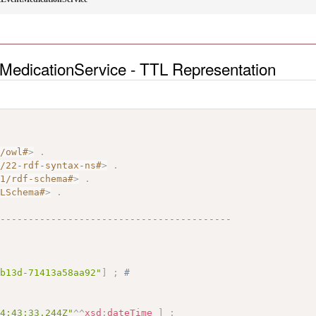
edicationService - TTL Representation
7/owl#
>
.
2/22-rdf-syntax-ns#
>
.
01/rdf-schema#
>
.
MLSchema#
>
.
------------------------------------------
-b13d-71413a58aa92"
]
;
# 
14:43:33.244Z"
^^
xsd
:
dateTime
]
;