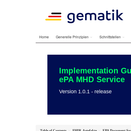
Home
Generelle Prinzipien
Schnittstellen
Implementation Gu
ePA MHD Service
Version 1.0.1 - release
Table of Contents
FHIR-Artefakte
EPA Document Sea