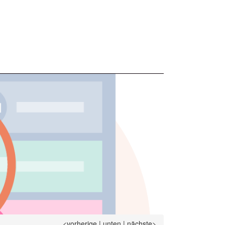
<vorherige
|
unten
|
nächste>