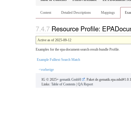
Content
Detailed Descriptions
Mappings
Exa
Resource Profile: EPADocu
Active as of 2025-09-12
Examples for the epa-document-search-result-bundle Profile.
Example Fulltext Search Match
<vorherige
IG © 2025+
gematik GmbH
. Paket de.gematik.epa.mhd#1.0.
Links:
Table of Contents
|
QA Report