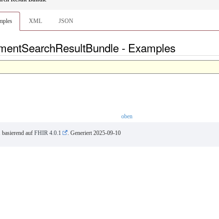
mples
XML
JSON
mentSearchResultBundle - Examples
oben
1 basierend auf
FHIR 4.0.1
. Generiert
2025-09-10