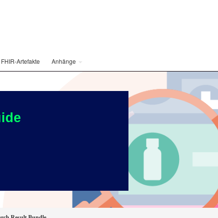
FHIR-Artefakte
Anhänge
ide
rch Result Bundle