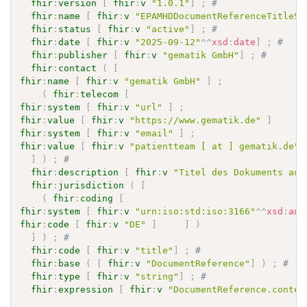
fhir
:
version
[
fhir
:
v
"1.0.1"
]
;
# 
fhir
:
name
[
fhir
:
v
"EPAMHDDocumentReferenceTitleSe
fhir
:
status
[
fhir
:
v
"active"
]
;
# 
fhir
:
date
[
fhir
:
v
"2025-09-12"
^^
xsd
:
date
]
;
# 
fhir
:
publisher
[
fhir
:
v
"gematik GmbH"
]
;
# 
fhir
:
contact
(
[
fhir
:
name
[
fhir
:
v
"gematik GmbH"
]
;
(
fhir
:
telecom
[
fhir
:
system
[
fhir
:
v
"url"
]
;
fhir
:
value
[
fhir
:
v
"https://www.gematik.de"
]
]
fhir
:
system
[
fhir
:
v
"email"
]
;
fhir
:
value
[
fhir
:
v
"patientteam [ at ] gematik.de"
]
)
;
# 
fhir
:
description
[
fhir
:
v
"Titel des Dokuments auf
fhir
:
jurisdiction
(
[
(
fhir
:
coding
[
fhir
:
system
[
fhir
:
v
"urn:iso:std:iso:3166"
^^
xsd
:
any
fhir
:
code
[
fhir
:
v
"DE"
]
]
)
]
)
;
# 
fhir
:
code
[
fhir
:
v
"title"
]
;
# 
fhir
:
base
(
[
fhir
:
v
"DocumentReference"
]
)
;
# 
fhir
:
type
[
fhir
:
v
"string"
]
;
# 
fhir
:
expression
[
fhir
:
v
"DocumentReference.conten