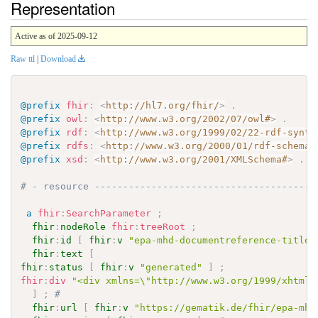
Representation
Active as of 2025-09-12
Raw ttl
|
Download
@prefix
fhir
:
<
http://hl7.org/fhir/
>
.
@prefix
owl
:
<
http://www.w3.org/2002/07/owl#
>
.
@prefix
rdf
:
<
http://www.w3.org/1999/02/22-rdf-synta
@prefix
rdfs
:
<
http://www.w3.org/2000/01/rdf-schema#
@prefix
xsd
:
<
http://www.w3.org/2001/XMLSchema#
>
.
# - resource ---------------------------------------
a
fhir
:
SearchParameter
;
fhir
:
nodeRole
fhir
:
treeRoot
;
fhir
:
id
[
fhir
:
v
"epa-mhd-documentreference-title"
fhir
:
text
[
fhir
:
status
[
fhir
:
v
"generated"
]
;
fhir
:
div
"<div xmlns=\"http://www.w3.org/1999/xhtml\
]
;
# 
fhir
:
url
[
fhir
:
v
"https://gematik.de/fhir/epa-mhd