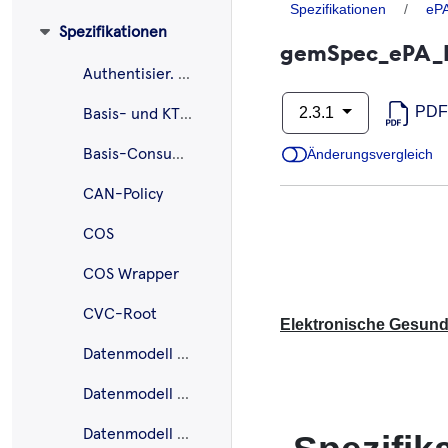
Spezifikationen
eP
Spezifikationen
gemSpec_ePA_F
Authentisier. ePA
PDF
2.3.1
Basis- und KTR-Consumer
Basis-Consumer
Änderungsvergleich
CAN-Policy
COS
COS Wrapper
CVC-Root
Elektronische Gesundh
Datenmodell E-Rezept
Datenmodell ePA
Datenmodell ePA - EU-Pilot