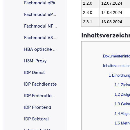
Fachmodul ePA
2.2.0
12.07.2024
2.3.0
14.08.2024
Fachmodul ePA KTR-Consumer
2.3.1
16.08.2024
Fachmodul NFDM
Inhaltsverzeich
Fachmodul VSDM
HBA optische Gestalt.
Dokumenteninfo
HSM-Proxy
Inhaltsverzeich
IDP Dienst
1 Einordnun
IDP Fachdienste
1.1 Ziel
1.2 Zielg
IDP Federation Master
1.3 Gelt
IDP Frontend
1.4 Abgr
IDP Sektoral
1.5 Meth