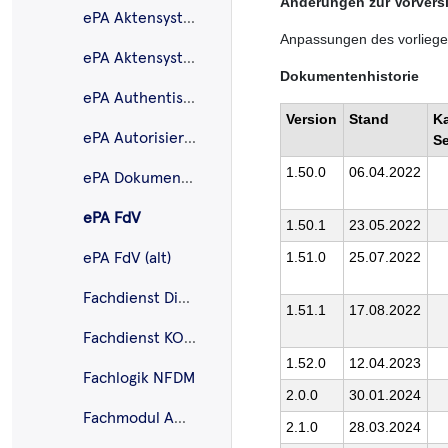
Änderungen zur Vorvers
ePA Aktensystem
Anpassungen des vorliege
ePA Aktensystem ePA für alle
Dokumentenhistorie
ePA Authentisierung
Version
Stand
Ka
ePA Autorisierung
Se
1.50.0
06.04.2022
ePA Dokumenten-verwaltung
ePA FdV
1.50.1
23.05.2022
1.51.0
25.07.2022
ePA FdV (alt)
Fachdienst DiPag
1.51.1
17.08.2022
Fachdienst KOM-LE
1.52.0
12.04.2023
Fachlogik NFDM
2.0.0
30.01.2024
Fachmodul AMTS
2.1.0
28.03.2024