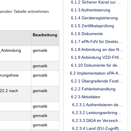
6.1.2 Sicherer Kanal zur Aktenkontoverwaltung
6.1.3 Authentisierung
genden Tabelle entnehmen.
6.1.4 Geräteregistrierung
6.1.5 Zertifikatsprüfung
6.1.6 Dokumente
Bearbeitung
6.1.7 ePA-FdV für Desktop-Plattformen
6.1.8 Anbindung an das Nationale Gesundheitsportal
Anbindung
gematik
6.1.9 Anbindung VZD-FHIR-Directory
6.1.10 Dokumente für den statischen Ordner "technical"
gematik
6.2 Implementation ePA-Anwendungsfälle im FdV
rungsfreie
gematik
6.2.1 Übergreifende Festlegungen
6.2.2 Fehlerbehandlung
22.2 nach
gematik
6.2.3 Aktivitäten
6.2.3.1 Authentisieren des Nutzers
gematik
6.2.3.2 Leistungserbringerinstitution im Verzeichnisdienst der TI finden
gematik
6.2.3.3 DiGA im Verzeichnisdienst der TI finden
gematik
6.2.3.4 Land (EU-Zugriff) im Verzeichnisdienst der TI finden