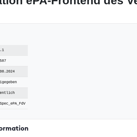
ation ePA-Frontend des V
.1
587
08.2024
igegeben
entlich
Spec_ePA_FdV
ormation