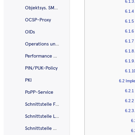
6.1.3
Objektsys. SMC-B G2.1
6.1.4
OCSP-Proxy
6.1.5
6.1.6
OIDs
6.1.7
Operations und Maintenance
6.1.8
Performance und Mengengerüst
6.1.9
PIN/PUK-Policy
6.1.1
PKI
6.2 Impl
6.2.1
PoPP-Service
6.2.2
Schnittstelle Fachdienste (UFS/VSDD/CMS)
6.2.3
Schnittstelle Log- und Betriebsdaten
6.
Schnittstelle PS VSDM
6.