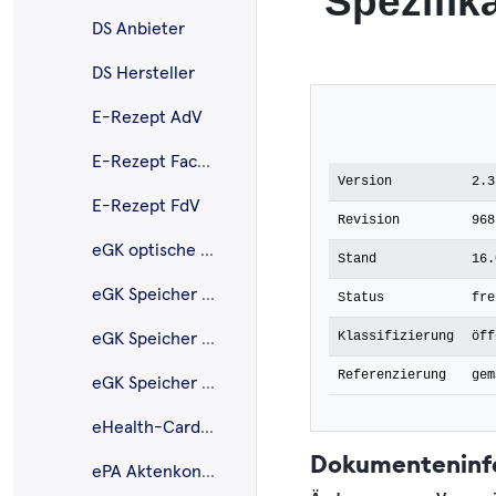
Spezifik
DS Anbieter
DS Hersteller
E-Rezept AdV
E-Rezept Fachdienst
Version
2.3
E-Rezept FdV
Revision
968
eGK optische Gestalt.
Stand
16.
eGK Speicher AMTS
Status
fre
Klassifizierung
öff
eGK Speicher NFDM
Referenzierung
gem
eGK Speicher VSDM
eHealth-CardLink
Dokumenteninf
ePA Aktenkontoverwaltung