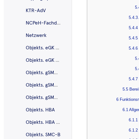
5.
KTR-AdV
5.4.3
NCPeH-Fachdienst
5.4.4
Netzwerk
5.4.
Objekts. eGK G2
5.4.6
5.
Objekts. eGK G2.1
5.
Objekts. gSMC-K
5.4.7
Objekts. gSMC-KT
5.5 Bere
Objekts. gSMC-KT G2.1
6 Funktions
Objekts. HBA
6.1 Allg
6.1.1
Objekts. HBA G2.1
6.1.2
Objekts. SMC-B