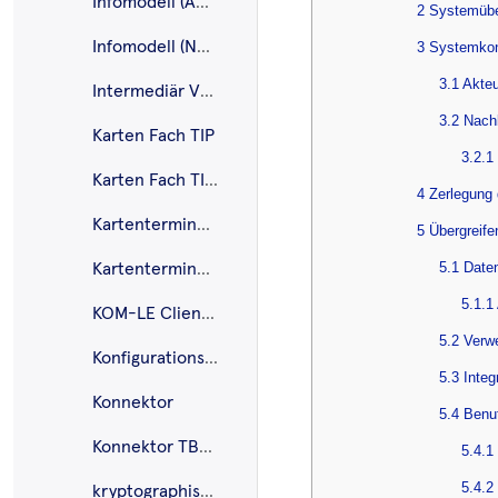
Infomodell (AMTS)
2 Systemübe
Infomodell (NFDM)
3 Systemkon
3.1 Akte
Intermediär VSDM
3.2 Nac
Karten Fach TIP
3.2.1
Karten Fach TIP G2.1
4 Zerlegung
Kartenterminal eHealth
5 Übergreif
5.1 Date
Kartenterminal Mobil
5.1.1
KOM-LE Clientmodul
5.2 Verw
Konfigurationsdienst
5.3 Integ
Konnektor
5.4 Benu
Konnektor TBAuth
5.4.1
5.4.2
kryptographische Algorithmen