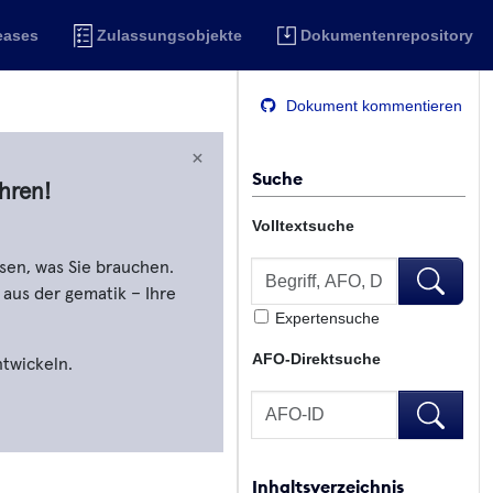
eases
Zulassungsobjekte
Dokumentenrepository
Dokument kommentieren
×
Suche
hren!
Volltextsuche
Volltextsuche
sen, was Sie brauchen.
Volltextsu
 aus der gematik – Ihre
Expertensuche
AFO-Direktsuche
ntwickeln.
AFO-Direktsuche
AFO-Direk
Inhaltsverzeichnis