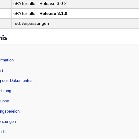
ePA für alle - Release 3.0.2
ePA für alle -
Release 3.1.0
red. Anpassungen
nis
rmation
nis
g des Dokumentes
setzung
ruppe
ungsbereich
enzungen
odik