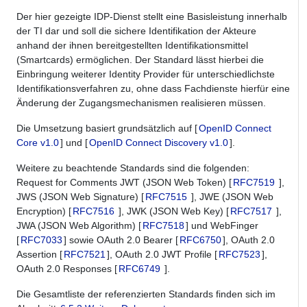
Der hier gezeigte IDP-Dienst stellt eine Basisleistung innerhalb
der TI dar und soll die sichere Identifikation der Akteure
anhand der ihnen bereitgestellten Identifikationsmittel
(Smartcards) ermöglichen. Der Standard lässt hierbei die
Einbringung weiterer Identity Provider für unterschiedlichste
Identifikationsverfahren zu, ohne dass Fachdienste hierfür eine
Änderung der Zugangsmechanismen realisieren müssen.
Die Umsetzung basiert grundsätzlich auf [
OpenID Connect
Core v1.0
] und [
OpenID Connect Discovery v1.0
].
Weitere zu beachtende Standards sind die folgenden:
Request for Comments JWT (JSON Web Token) [
RFC7519
],
JWS (JSON Web Signature) [
RFC7515
], JWE (JSON Web
Encryption) [
RFC7516
], JWK (JSON Web Key) [
RFC7517
],
JWA (JSON Web Algorithm) [
RFC7518
] und WebFinger
[
RFC7033
] sowie OAuth 2.0 Bearer [
RFC6750
], OAuth 2.0
Assertion [
RFC7521
], OAuth 2.0 JWT Profile [
RFC7523
],
OAuth 2.0 Responses [
RFC6749
].
Die Gesamtliste der referenzierten Standards finden sich im