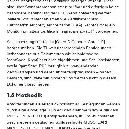
übliche Anbieter solcher Zertifikate bezogen werden. Diese
sind über Standardmechanismen prüfbar und erfordern keine
besondere Behandlung der PKI. Wenn notwendig werden
weitere Schutzmechanismen wie Zertifikat-Pinning,
Certification Authority Authorization (CAA) Records oder ein
Monitoring mittels Certificate Transparency (CT) vorgesehen.
Als Umsetzungsleitlinie ist [OpenID Connect Core 1.0]
heranzuziehen. Die TI-weit übergreifenden Festlegungen –
insbesondere aus Dokumenten wie beispielsweise
[gemSpec_Krypt] bezüglich Algorithmen und Schlüsselstärken
sowie [gemSpec_PKI] bezüglich zu verwendender
Zertifikatstypen und deren Attributausprägungen – haben
Bestand, sind weiterhin bindend und werden nicht in diesem
Dokument beschrieben.
1.5 Methodik
Anforderungen als Ausdruck normativer Festlegungen werden
durch eine eindeutige ID in eckigen Klammern sowie die dem
RFC 2119 [RFC2119] entsprechenden, in Großbuchstaben
geschriebenen deutschen Schlüsselworte MUSS, DARF
NICHT, SOLL, SOLL NICHT, KANN gekennzeichnet.