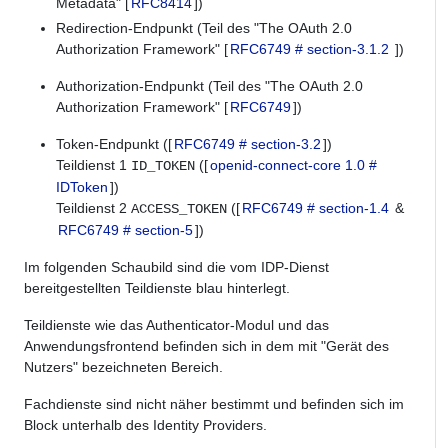
Metadata" [
RFC8414
])
Redirection-Endpunkt (Teil des "The OAuth 2.0
Authorization Framework" [
RFC6749 # section-3.1.2
])
Authorization-Endpunkt (Teil des "The OAuth 2.0
Authorization Framework" [
RFC6749
])
Token-Endpunkt ([
RFC6749 # section-3.2
])
Teildienst 1
([
openid-connect-core 1.0 #
ID_TOKEN
IDToken
])
Teildienst 2
([
RFC6749 # section-1.4
&
ACCESS_TOKEN
RFC6749 # section-5
])
Im folgenden Schaubild sind die vom IDP-Dienst
bereitgestellten Teildienste blau hinterlegt.
Teildienste wie das Authenticator-Modul und das
Anwendungsfrontend befinden sich in dem mit "Gerät des
Nutzers" bezeichneten Bereich.
Fachdienste sind nicht näher bestimmt und befinden sich im
Block unterhalb des Identity Providers.