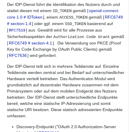
Der IDP-Dienst führt die Identifikation des Nutzers durch und
stattet diesen mit einem
gemäß [
openid-connect-
ID_TOKEN
core 1.0 # IDToken
], einem
gemäß [
RFC6749
ACCESS_TOKEN
# section-1.4
] oder ggf. einem
basierend auf
SSO_TOKEN
[
] aus. Gewählt wird für alle Prozesse aus
RFC7519
Sicherheitsaspekten der
gemäß
Authorization Code Grant
[
RFC6749 # section-4.1
]. Die Verwendung von PKCE (Proof
Key for Code Exchange by OAuth Public Clients) gemäß
[
RFC7636
] wird gefordert.
Der IDP-Dienst teilt sich in mehrere Teildienste auf. Einzelne
Teildienste werden zentral und bei Bedarf auf unterschiedlicher
Hardware verteilt betrieben. Das Authenticator-Modul wird
grundsätzlich auf dezentraler Hardware zusammen mit dem
Primärsystem oder auf dem mobilen Endgerät des Nutzers
betrieben. Der IDP-Dienst stellt unterschiedliche Endpunkte
bereit, welche eine statische IP-Adressierung und somit
statische URI besitzen. Diese statisch adressierten Endpunkte
umfassen:
Discovery-Endpunkt ("OAuth 2.0 Authorization-Server